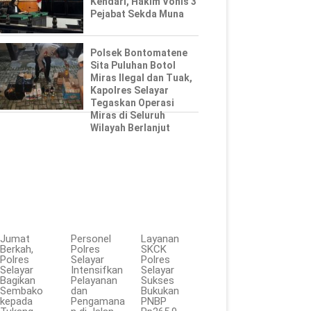
Kendari, Hakim Vonis 3
Pejabat Sekda Muna
Polsek Bontomatene
Sita Puluhan Botol
Miras Ilegal dan Tuak,
Kapolres Selayar
Tegaskan Operasi
Miras di Seluruh
Wilayah Berlanjut
Jumat
Personel
Layanan
Berkah,
Polres
SKCK
Polres
Selayar
Polres
Selayar
Intensifkan
Selayar
Bagikan
Pelayanan
Sukses
Sembako
dan
Bukukan
kepada
Pengamana
PNBP