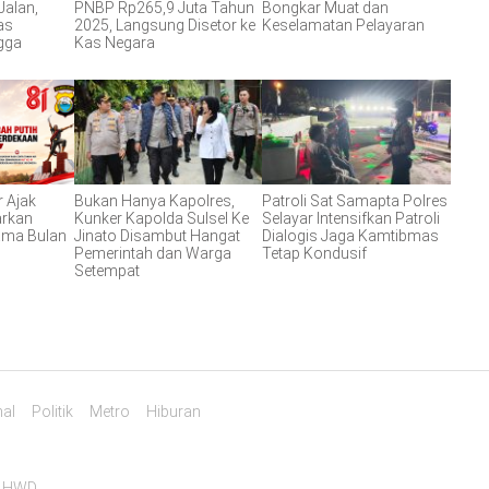
Jalan,
PNBP Rp265,9 Juta Tahun
Bongkar Muat dan
as
2025, Langsung Disetor ke
Keselamatan Pelayaran
gga
Kas Negara
r Ajak
Bukan Hanya Kapolres,
Patroli Sat Samapta Polres
arkan
Kunker Kapolda Sulsel Ke
Selayar Intensifkan Patroli
ama Bulan
Jinato Disambut Hangat
Dialogis Jaga Kamtibmas
Pemerintah dan Warga
Tetap Kondusif
Setempat
al
Politik
Metro
Hiburan
y
HWD