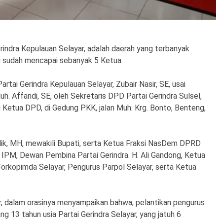
rindra Kepulauan Selayar, adalah daerah yang terbanyak
g sudah mencapai sebanyak 5 Ketua.
rtai Gerindra Kepulauan Selayar, Zubair Nasir, SE, usai
uh. Affandi, SE, oleh Sekretaris DPD Partai Gerindra Sulsel,
i Ketua DPD, di Gedung PKK, jalan Muh. Krg. Bonto, Benteng,
Malik, MH, mewakili Bupati, serta Ketua Fraksi NasDem DPRD
b, IPM, Dewan Pembina Partai Gerindra. H. Ali Gandong, Ketua
orkopimda Selayar, Pengurus Parpol Selayar, serta Ketua
ir, dalam orasinya menyampaikan bahwa, pelantikan pengurus
lang 13 tahun usia Partai Gerindra Selayar, yang jatuh 6