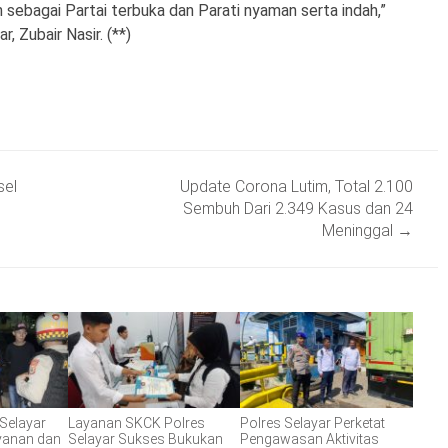
an sebagai Partai terbuka dan Parati nyaman serta indah,”
, Zubair Nasir. (**)
sel
Update Corona Lutim, Total 2.100
Sembuh Dari 2.349 Kasus dan 24
Meninggal
→
 Selayar
Layanan SKCK Polres
Polres Selayar Perketat
ayanan dan
Selayar Sukses Bukukan
Pengawasan Aktivitas