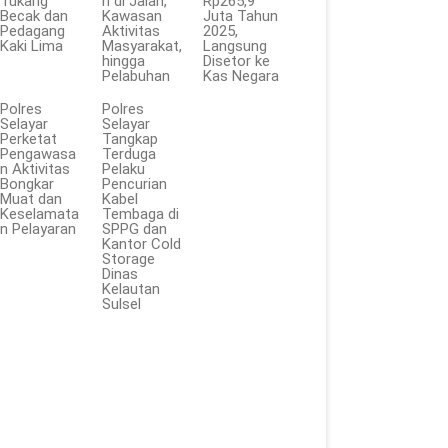
Tukang
n di Jalan,
Rp265,9
Becak dan
Kawasan
Juta Tahun
Pedagang
Aktivitas
2025,
Kaki Lima
Masyarakat,
Langsung
hingga
Disetor ke
Pelabuhan
Kas Negara
Polres
Polres
Selayar
Selayar
Perketat
Tangkap
Pengawasa
Terduga
n Aktivitas
Pelaku
Bongkar
Pencurian
Muat dan
Kabel
Keselamata
Tembaga di
n Pelayaran
SPPG dan
Kantor Cold
Storage
Dinas
Kelautan
Sulsel