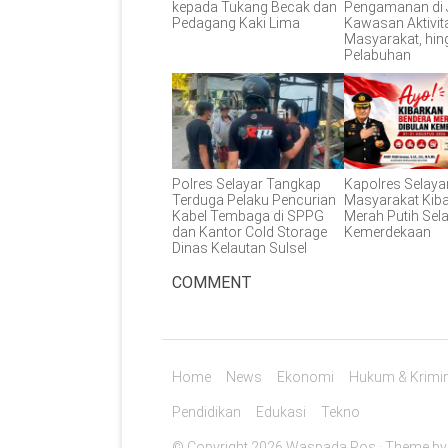
kepada Tukang Becak dan
Pengamanan di 
Pedagang Kaki Lima
Kawasan Aktivit
Masyarakat, hin
Pelabuhan
Polres Selayar Tangkap
Kapolres Selaya
Terduga Pelaku Pencurian
Masyarakat Kib
Kabel Tembaga di SPPG
Merah Putih Sel
dan Kantor Cold Storage
Kemerdekaan
Dinas Kelautan Sulsel
COMMENT
Home
News
Ekonomi
Hukum & Krimin
Pendidikan
Edukasi
Tekno
© Copyright 2026 Waspada Pos · Theme b