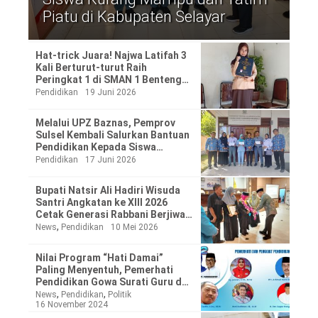
Piatu di Kabupaten Selayar
Hat-trick Juara! Najwa Latifah 3
Kali Berturut-turut Raih
Peringkat 1 di SMAN 1 Benteng
Selayar
Pendidikan
19 Juni 2026
Melalui UPZ Baznas, Pemprov
©
Sulsel Kembali Salurkan Bantuan
Copyright
Pendidikan Kepada Siswa
2026
Waspada
Penyandang Disabilitas, Yatim
Pendidikan
17 Juni 2026
Pos
Piatu, Tidak Mampu dan Siswa
·
Berprestasi
Theme
Bupati Natsir Ali Hadiri Wisuda
by
Santri Angkatan ke XIII 2026
HWD
Cetak Generasi Rabbani Berjiwa
Qurani
,
News
Pendidikan
10 Mei 2026
Nilai Program “Hati Damai”
Paling Menyentuh, Pemerhati
Pendidikan Gowa Surati Guru dan
Orangtua Siswa
,
,
News
Pendidikan
Politik
16 November 2024