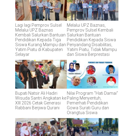
Lagi lagi Pemprov Sulsel
Melalui UPZ Baznas,
Melalui UPZ Baznas
Pemprov Sulsel Kembali
Kembali Salurkan Bantuan
Salurkan Bantuan
Pendidikan Kepada Tiga
Pendidikan Kepada Siswa
Siswa Kurang Mampu dan
Penyandang Disabilitas,
Yatim Piatu di Kabupaten
Yatim Piatu, Tidak Mampu
Selayar
dan Siswa Berprestasi
Bupati Natsir Ali Hadiri
Nilai Program “Hati Damai”
Wisuda Santri Angkatan ke
Paling Menyentuh,
XIII 2026 Cetak Generasi
Pemerhati Pendidikan
Rabbani Berjiwa Qurani
Gowa Surati Guru dan
Orangtua Siswa