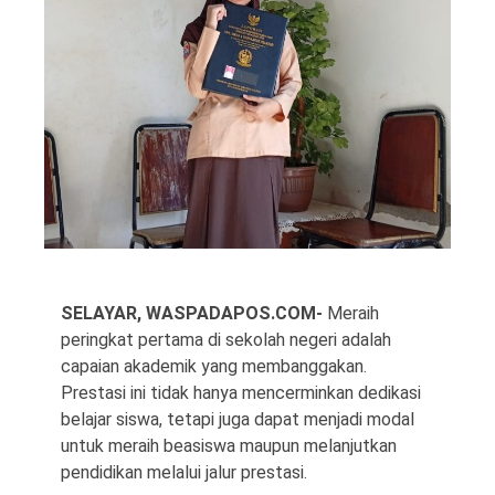
©
Copyright
2026
Waspada
Pos
·
Theme
by
SELAYAR, WASPADAPOS.COM-
Meraih
HWD
peringkat pertama di sekolah negeri adalah
capaian akademik yang membanggakan.
Prestasi ini tidak hanya mencerminkan dedikasi
belajar siswa, tetapi juga dapat menjadi modal
untuk meraih beasiswa maupun melanjutkan
pendidikan melalui jalur prestasi.