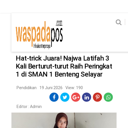
Home
News
Home
News
Ekonomi
Hukum & Kriminal
Politik
Metro
Hi
Ekonomi
Hukum & Kriminal
Home
/
Pendidikan
Politik
Metro
Hat-trick Juara! Najwa Latifah 3
Kali Berturut-turut Raih Peringkat
Hiburan
Pendidikan
1 di SMAN 1 Benteng Selayar
Edukasi
Tekno
Pendidikan
19 Juni 2026
View: 190
CHANEL
Editor :
Admin
Home
News
Ekonomi
Hukum & Kriminal
Politik
Metro
Hiburan
Pendidikan
Edukasi
Tekno