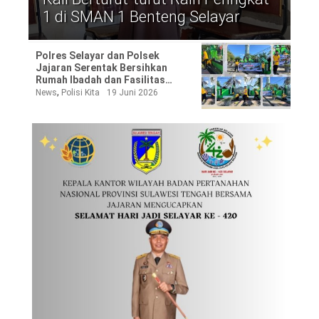
1 di SMAN 1 Benteng Selayar
Polres Selayar dan Polsek
Jajaran Serentak Bersihkan
Rumah Ibadah dan Fasilitas
Umum Sambut Hari Bhayangkara
,
News
Polisi Kita
19 Juni 2026
ke-80
©
Copyright
2026
Waspada
Pos
·
Theme
by
HWD