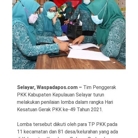
©
Copyright
2026
Waspada
Pos
·
Theme
by
Selayar, Waspadapos.com –
Tim Penggerak
HWD
PKK Kabupaten Kepulauan Selayar turun
melakukan penilaian lomba dalam rangka Hari
Kesatuan Gerak PKK ke-49 Tahun 2021.
Lomba tersebut diikuti oleh para TP PKK pada
11 kecamatan dan 81 desa/kelurahan yang ada