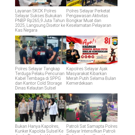
Layanan SKCK Polres
Polres Selayar Perketat
Selayar Sukses Bukukan
Pengawasan Aktivitas
PNBP Rp265,9 Juta Tahun
Bongkar Muat dan
2025, Langsung Disetor ke
Keselamatan Pelayaran
Kas Negara
Polres Selayar Tangkap
Kapolres Selayar Ajak
Terduga Pelaku Pencurian
Masyarakat Kibarkan
Kabel Tembaga di SPPG
Merah Putih Selama Bulan
dan Kantor Cold Storage
Kemerdekaan
Dinas Kelautan Sulsel
Bukan Hanya Kapolres,
Patroli Sat Samapta Polres
Kunker Kapolda Sulsel Ke
Selayar Intensifkan Patroli