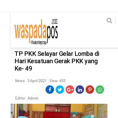
Home
News
Home
News
Ekonomi
Hukum & Kriminal
Politik
Metro
Hi
Ekonomi
Hukum & Kriminal
Home
/
News
Politik
Metro
TP PKK Selayar Gelar Lomba di
Hari Kesatuan Gerak PKK yang
Hiburan
Pendidikan
Ke- 49
Edukasi
Tekno
News
3 April 2021
View: 433
CHANEL
Editor :
Admin
Home
News
Ekonomi
Hukum & Kriminal
Politik
Metro
Hiburan
Pendidikan
Edukasi
Tekno