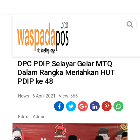
Home
News
Home
News
Ekonomi
Hukum & Kriminal
Politik
Metro
Hi
Ekonomi
Hukum & Kriminal
Home
/
News
Politik
Metro
DPC PDIP Selayar Gelar MTQ
Dalam Rangka Meriahkan HUT
Hiburan
Pendidikan
PDIP ke 48
Edukasi
Tekno
News
6 April 2021
View: 566
CHANEL
Editor :
Admin
Home
News
Ekonomi
Hukum & Kriminal
Politik
Metro
Hiburan
Pendidikan
Edukasi
Tekno