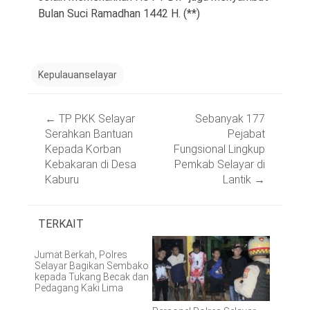
Bulan Suci Ramadhan 1442 H. (**)
Kepulauanselayar
Post
←
TP PKK Selayar
Sebanyak 177
navigation
Serahkan Bantuan
Pejabat
Kepada Korban
Fungsional Lingkup
Kebakaran di Desa
Pemkab Selayar di
Kaburu
Lantik
→
TERKAIT
Jumat Berkah, Polres
Selayar Bagikan Sembako
kepada Tukang Becak dan
Pedagang Kaki Lima