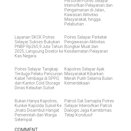
Personel Polres Selayar
Intensifkan Pelayanan dan
Pengamanan di Jalan,
Kawasan Aktivitas
Masyarakat, hingga
Pelabuhan
Layanan SKCK Polres
Polres Selayar Perketat
Selayar Sukses Bukukan
Pengawasan Aktivitas
PNBP Rp265,9 Juta Tahun
Bongkar Muat dan
2025, Langsung Disetor ke
Keselamatan Pelayaran
Kas Negara
Polres Selayar Tangkap
Kapolres Selayar Ajak
Terduga Pelaku Pencurian
Masyarakat Kibarkan
Kabel Tembaga di SPPG
Merah Putih Selama Bulan
dan Kantor Cold Storage
Kemerdekaan
Dinas Kelautan Sulsel
Bukan Hanya Kapolres,
Patroli Sat Samapta Polres
Kunker Kapolda Sulsel Ke
Selayar Intensifkan Patroli
Jinato Disambut Hangat
Dialogis Jaga Kamtibmas
Pemerintah dan Warga
Tetap Kondusif
Setempat
COMMENT