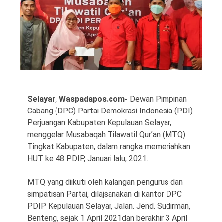
©
Copyright
Selayar, Waspadapos.com-
Dewan Pimpinan
2026
Cabang (DPC) Partai Demokrasi Indonesia (PDI)
Waspada
Pos
Perjuangan Kabupaten Kepulauan Selayar,
·
Theme
menggelar Musabaqah Tilawatil Qur’an (MTQ)
by
HWD
Tingkat Kabupaten, dalam rangka memeriahkan
HUT ke 48 PDIP, Januari lalu, 2021.
MTQ yang diikuti oleh kalangan pengurus dan
simpatisan Partai, dilajsanakan di kantor DPC
PDIP Kepulauan Selayar, Jalan. Jend. Sudirman,
Benteng, sejak 1 April 2021dan berakhir 3 April