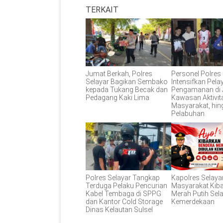
TERKAIT
Jumat Berkah, Polres
Personel Polres
Selayar Bagikan Sembako
Intensifkan Pel
kepada Tukang Becak dan
Pengamanan di 
Pedagang Kaki Lima
Kawasan Aktivit
Masyarakat, hin
Pelabuhan
Polres Selayar Tangkap
Kapolres Selaya
Terduga Pelaku Pencurian
Masyarakat Kib
Kabel Tembaga di SPPG
Merah Putih Sel
dan Kantor Cold Storage
Kemerdekaan
Dinas Kelautan Sulsel