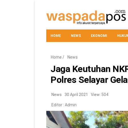
HOME
NEWS
EKONOMI
HUKUM
Home
/
News
Jaga Keutuhan NKR
Polres Selayar Gel
News
30 April 2021
View: 504
Editor :
Admin