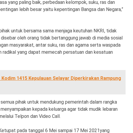
rasa yang paling baik, perbedaan kelompok, suku, ras dan
ntingan lebih besar yaitu kepentingan Bangsa dan Negara,”
pihak untuk bersama sama menjaga keutuhan NKRI, tidak
disebar oleh orang tidak bertanggung jawab di media sosial
an masyarakat, antar suku, ras dan agama serta waspada
am radikal yang dapat memecah persatuan dan kesatuan
Kodim 1415 Kepulauan Selayar Diperkirakan Rampung
a semua pihak untuk mendukung pemerintah dalam rangka
menyampaikan kepada keluarga agar tidak mudik lebaran
 melalui Telpon dan Video Call.
 Ketupat pada tanggal 6 Mei sampai 17 Mei 2021yang