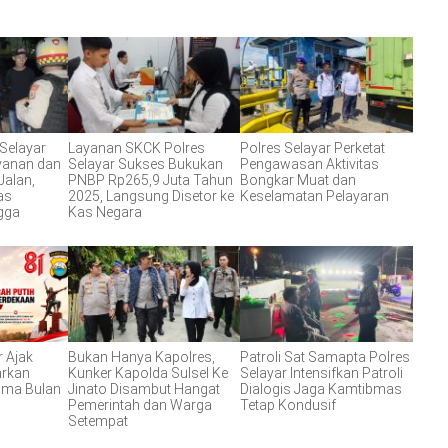
 Selayar
Layanan SKCK Polres
Polres Selayar Perketat
ayanan dan
Selayar Sukses Bukukan
Pengawasan Aktivitas
Jalan,
PNBP Rp265,9 Juta Tahun
Bongkar Muat dan
as
2025, Langsung Disetor ke
Keselamatan Pelayaran
gga
Kas Negara
r Ajak
Bukan Hanya Kapolres,
Patroli Sat Samapta Polres
arkan
Kunker Kapolda Sulsel Ke
Selayar Intensifkan Patroli
ama Bulan
Jinato Disambut Hangat
Dialogis Jaga Kamtibmas
Pemerintah dan Warga
Tetap Kondusif
Setempat