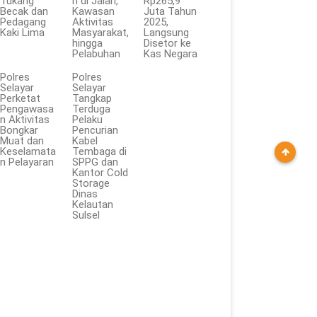
Tukang
n di Jalan,
Rp265,9
Becak dan
Kawasan
Juta Tahun
Pedagang
Aktivitas
2025,
Kaki Lima
Masyarakat,
Langsung
hingga
Disetor ke
Pelabuhan
Kas Negara
Polres
Polres
Selayar
Selayar
Perketat
Tangkap
Pengawasa
Terduga
n Aktivitas
Pelaku
Bongkar
Pencurian
Muat dan
Kabel
Keselamata
Tembaga di
n Pelayaran
SPPG dan
Kantor Cold
Storage
Dinas
Kelautan
Sulsel