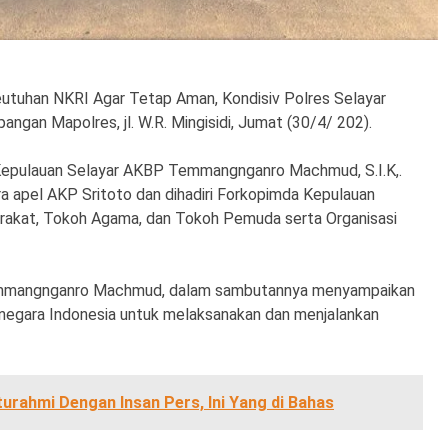
utuhan NKRI Agar Tetap Aman, Kondisiv Polres Selayar
angan Mapolres, jl. W.R. Mingisidi, Jumat (30/4/ 202).
 Kepulauan Selayar AKBP Temmangnganro Machmud, S.I.K,.
apel AKP Sritoto dan dihadiri Forkopimda Kepulauan
arakat, Tokoh Agama, dan Tokoh Pemuda serta Organisasi
emmangnganro Machmud, dalam sambutannya menyampaikan
negara Indonesia untuk melaksanakan dan menjalankan
aturahmi Dengan Insan Pers, Ini Yang di Bahas