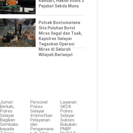
Kendari, Hakim Vonis 3
Pejabat Sekda Muna
Polsek Bontomatene
Sita Puluhan Botol
Miras Ilegal dan Tuak,
Kapolres Selayar
Tegaskan Operasi
Miras di Seluruh
Wilayah Berlanjut
Jumat
Personel
Layanan
Berkah,
Polres
SKCK
Polres
Selayar
Polres
Selayar
Intensifkan
Selayar
Bagikan
Pelayanan
Sukses
Sembako
dan
Bukukan
kepada
Pengamana
PNBP