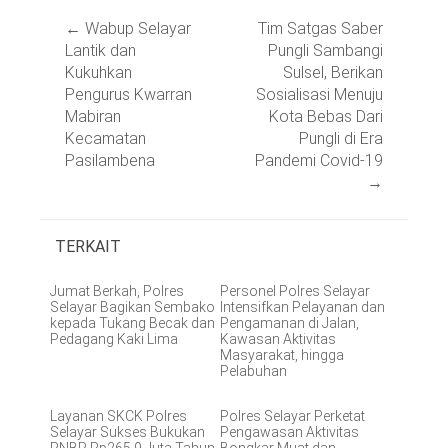
Post
←
Wabup Selayar
Tim Satgas Saber
navigation
Lantik dan
Pungli Sambangi
Kukuhkan
Sulsel, Berikan
Pengurus Kwarran
Sosialisasi Menuju
Mabiran
Kota Bebas Dari
Kecamatan
Pungli di Era
Pasilambena
Pandemi Covid-19
→
TERKAIT
Jumat Berkah, Polres
Personel Polres Selayar
Selayar Bagikan Sembako
Intensifkan Pelayanan dan
kepada Tukang Becak dan
Pengamanan di Jalan,
Pedagang Kaki Lima
Kawasan Aktivitas
Masyarakat, hingga
Pelabuhan
Layanan SKCK Polres
Polres Selayar Perketat
Selayar Sukses Bukukan
Pengawasan Aktivitas