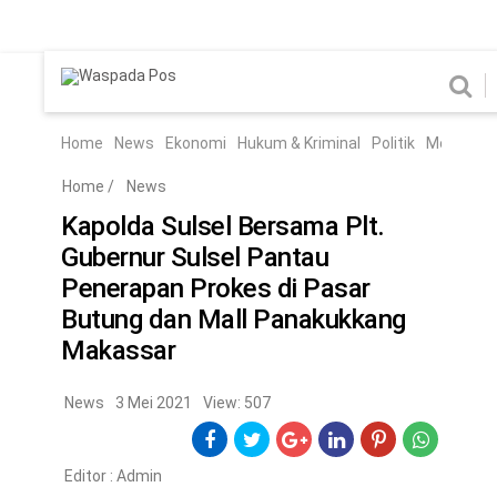
Home
News
Home
News
Ekonomi
Hukum & Kriminal
Politik
Metro
Hi
Ekonomi
Hukum & Kriminal
Home
/
News
Politik
Metro
Kapolda Sulsel Bersama Plt.
Gubernur Sulsel Pantau
Hiburan
Pendidikan
Penerapan Prokes di Pasar
Edukasi
Tekno
Butung dan Mall Panakukkang
Makassar
CHANEL
News
3 Mei 2021
View: 507
Home
News
Ekonomi
Hukum & Kriminal
Politik
Metro
Hiburan
Pendidikan
Edukasi
Tekno
Editor :
Admin