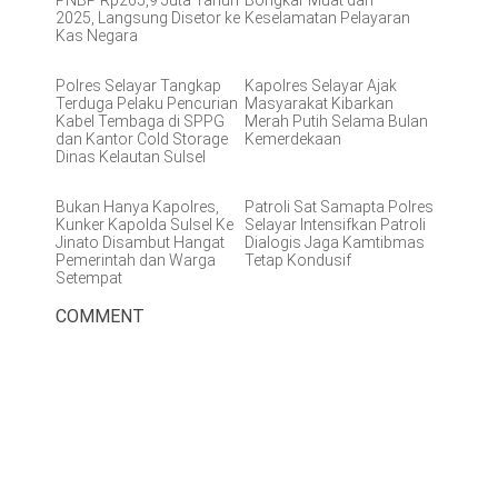
PNBP Rp265,9 Juta Tahun
Bongkar Muat dan
2025, Langsung Disetor ke
Keselamatan Pelayaran
Kas Negara
Polres Selayar Tangkap
Kapolres Selayar Ajak
Terduga Pelaku Pencurian
Masyarakat Kibarkan
Kabel Tembaga di SPPG
Merah Putih Selama Bulan
dan Kantor Cold Storage
Kemerdekaan
Dinas Kelautan Sulsel
Bukan Hanya Kapolres,
Patroli Sat Samapta Polres
Kunker Kapolda Sulsel Ke
Selayar Intensifkan Patroli
Jinato Disambut Hangat
Dialogis Jaga Kamtibmas
Pemerintah dan Warga
Tetap Kondusif
Setempat
COMMENT