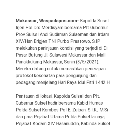
Makassar, Waspadapos.com-
Kapolda Susel
Irjen Pol Drs Merdisyam bersama Plt Gubernur
Prov Sulsel Andi Sudirman Sulaeman dan Irdam
XIV/Hsn Brigjen TNI Purbo Prastowo, S.IP
melakukan peninjauan kondisi yang terjadi di Di
©
Pasar Butung Jl. Sulawesi Makassar dan Mall
Copyright
2026
Panakkukang Makassar, Senin (3/5/2021).
Waspada
Pos
Mereka datang untuk memastikan penerapan
·
protokol kesehatan para pengunjung dan
Theme
by
pedagang menjelang Hari Raya Idul Fitri 1442 H.
HWD
Pantauan di lokasi, Kapolda Sulsel dan Plt.
Gubernur Sulsel hadir bersama Kabid Humas
Polda Sulsel Kombes Pol E. Zulpan, S.I.K., M.Si
dan para Pejabat Utama Polda Sulsel lainnya,
Pejabat Kodam XIV Hasanuddin, Kabinda Sulsel