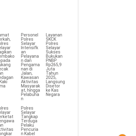
umat
Personel
Layanan
erkah,
Polres
SKCK
olres
Selayar
Polres
elayar
Intensifk
Selayar
agikan
an
Sukses
embako
Pelayana
Bukukan
epada
n dan
PNBP
ukang
Pengama
Rp265,9
ecak
nan di
Juta
an
Jalan,
Tahun
edagan
Kawasan
2025,
Kaki
Aktivitas
Langsung
ima
Masyarak
Disetor
at, hingga
ke Kas
Pelabuha
Negara
n
olres
Polres
elayar
Selayar
erketat
Tangkap
engawa
Terduga
an
Pelaku
tivitas
Pencuria
ongkar
n Kabel