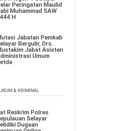
elar Peringatan Maulid
abi Muhammad SAW
444 H
utasi Jabatan Pemkab
elayar Bergulir, Drs.
ustakim Jabat Asisten
dministrasi Umum
etda
UKUM & KRIMINAL
at Reskrim Polres
epulauan Selayar
elidiki Dugaan
enipuan Online