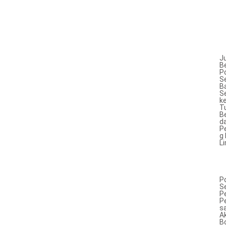
J
B
P
S
B
S
k
T
B
d
P
g 
L
P
S
P
P
s
Ak
B