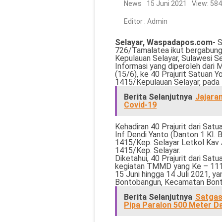
News
15 Juni 2021
View: 584
Editor :
Admin
Selayar, Waspadapos.com-
S
726/Tamalatea ikut bergabun
Kepulauan Selayar, Sulawesi Se
Informasi yang diperoleh dari
(15/6), ke 40 Prajurit Satuan 
1415/Kepulauan Selayar, pada 
Berita Selanjutnya
Jajara
Covid-19
Kehadiran 40 Prajurit dari Sat
Inf Dendi Yanto (Danton 1 KI. 
1415/Kep. Selayar Letkol Kav A
1415/Kep. Selayar.
Diketahui, 40 Prajurit dari Sa
kegiatan TMMD yang Ke – 111 
15 Juni hingga 14 Juli 2021, y
Bontobangun, Kecamatan Bonto
Berita Selanjutnya
Satgas
Pipa Paralon 500 Meter D