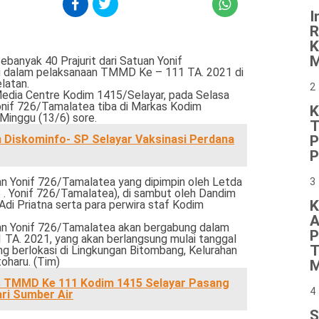
I
R
K
M
ebanyak 40 Prajurit dari Satuan Yonif
g dalam pelaksanaan TMMD Ke – 111 TA. 2021 di
latan.
2
 Media Centre Kodim 1415/Selayar, pada Selasa
Yonif 726/Tamalatea tiba di Markas Kodim
K
Minggu (13/6) sore.
T
n Diskominfo- SP Selayar Vaksinasi Perdana
P
P
uan Yonif 726/Tamalatea yang dipimpin oleh Letda
3
B . Yonif 726/Tamalatea), di sambut oleh Dandim
K
di Priatna serta para perwira staf Kodim
A
tuan Yonif 726/Tamalatea akan bergabung dalam
P
TA. 2021, yang akan berlangsung mulai tanggal
T
ang berlokasi di Lingkungan Bitombang, Kelurahan
haru. (Tim)
M
 TMMD Ke 111 Kodim 1415 Selayar Pasang
4
ari Sumber Air
S