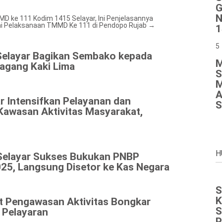
G
N
D ke 111 Kodim 1415 Selayar, Ini Penjelasannya
mi Pelaksanaan TMMD Ke 111 di Pendopo Rujab
→
1
5
Selayar Bagikan Sembako kepada
M
agang Kaki Lima
S
M
A
r Intensifkan Pelayanan dan
S
Kawasan Aktivitas Masyarakat,
H
Selayar Sukses Bukukan PNBP
25, Langsung Disetor ke Kas Negara
S
K
at Pengawasan Aktivitas Bongkar
S
 Pelayaran
P