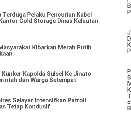
B
P
p Terduga Pelaku Pencurian Kabel
antor Cold Storage Dinas Kelautan
J
D
K
 Masyarakat Kibarkan Merah Putih
P
kaan
P
 Kunker Kapolda Sulsel Ke Jinato
S
rintah dan Warga Setempat
M
K
T
lres Selayar Intensifkan Patroli
d
as Tetap Kondusif
B