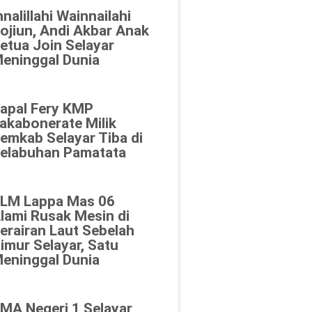
nnalillahi Wainnailahi
ojiun, Andi Akbar Anak
etua Join Selayar
eninggal Dunia
apal Fery KMP
akabonerate Milik
emkab Selayar Tiba di
elabuhan Pamatata
LM Lappa Mas 06
lami Rusak Mesin di
erairan Laut Sebelah
imur Selayar, Satu
eninggal Dunia
MA Negeri 1 Selayar