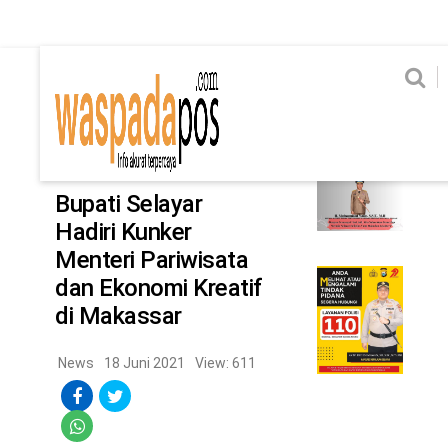
Home
News
Home
News
Ekonomi
Hukum & Kriminal
Politik
Metro
Hi
Ekonomi
Hukum & Kriminal
Home
/
News
Politik
Metro
Bupati Selayar
Hadiri Kunker
Hiburan
Pendidikan
Menteri Pariwisata
Edukasi
Tekno
dan Ekonomi Kreatif
di Makassar
Chanel
Home
News
18 Juni 2021
View: 611
News
Ekonomi