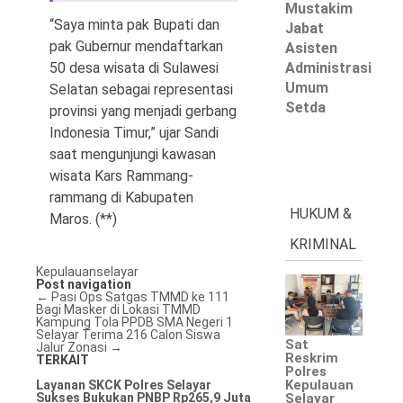
Mustakim
“Saya minta pak Bupati dan
Jabat
pak Gubernur mendaftarkan
Asisten
Administrasi
50 desa wisata di Sulawesi
Umum
Selatan sebagai representasi
Setda
provinsi yang menjadi gerbang
Indonesia Timur,” ujar Sandi
saat mengunjungi kawasan
wisata Kars Rammang-
rammang di Kabupaten
HUKUM &
Maros. (**)
KRIMINAL
Kepulauanselayar
Post navigation
←
Pasi Ops Satgas TMMD ke 111
Bagi Masker di Lokasi TMMD
Kampung Tola
PPDB SMA Negeri 1
Selayar Terima 216 Calon Siswa
Sat
Jalur Zonasi
→
Reskrim
TERKAIT
Polres
Kepulauan
Layanan SKCK Polres Selayar
Sukses Bukukan PNBP Rp265,9 Juta
Selayar