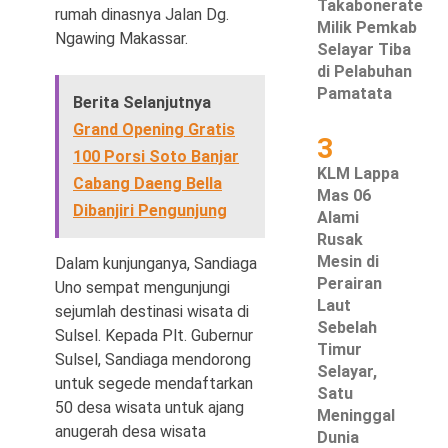
Takabonerate
rumah dinasnya Jalan Dg.
Milik Pemkab
Ngawing Makassar.
Selayar Tiba
di Pelabuhan
Pamatata
©
Berita Selanjutnya
Copyright
2026
Grand Opening Gratis
3
Waspada
Pos
100 Porsi Soto Banjar
·
KLM Lappa
Cabang Daeng Bella
Theme
Mas 06
by
Dibanjiri Pengunjung
HWD
Alami
Rusak
Mesin di
Dalam kunjunganya, Sandiaga
Perairan
Uno sempat mengunjungi
Laut
sejumlah destinasi wisata di
Sebelah
Sulsel. Kepada Plt. Gubernur
Timur
Sulsel, Sandiaga mendorong
Selayar,
untuk segede mendaftarkan
Satu
50 desa wisata untuk ajang
Meninggal
anugerah desa wisata
Dunia