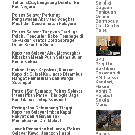
Tahun 2025, Langsung Disetor ke
Selidiki
Kas Negara
Dugaan
Penipuan
Polres Selayar Perketat
Online
Pengawasan Aktivitas Bongkar
Bermodus
Muat dan Keselamatan Pelayaran
Call Center
Palsu
Polres Selayar Tangkap Terduga
Pelaku Pencurian Kabel Tembaga di
SPPG dan Kantor Cold Storage
Dinas Kelautan Sulsel
Kapolres Selayar Ajak Masyarakat
Kibarkan Merah Putih Selama Bulan
JPU
Kemerdekaan
Brigitta
Buktikan
Bukan Hanya Kapolres, Kunker
Dakwaan di
Kapolda Sulsel Ke Jinato Disambut
PN Tipikor
Hangat Pemerintah dan Warga
Kendari,
Setempat
Hakim
Vonis 3
Patroli Sat Samapta Polres Selayar
Pejabat
Intensifkan Patroli Dialogis Jaga
Kamtibmas Tetap Kondusif
Sekda
Muna
Peringatan Gelombang Tinggi,
Kapolres Selayar Imbau Kapal
Rakyat dan Nelayan Tak
Memaksakan Diri Melaut
Jawab Penantian Keluarga, Polres
Selayar Kawal Jenazah Hasbi
Polsek