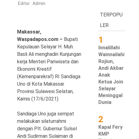
Editor :
Admin
Hukum & Kriminal
TERPOPU
LER
Politik
Makassar,
1
Metro
Waspadapos.com –
Bupati
Kepulauan Selayar H. Muh.
Innalillahi
Hiburan
Basli Ali menghadiri Kunjungan
Wainnailahi
Rojiun,
kerja Menteri Pariwisata dan
Pendidikan
Andi Akbar
Ekonomi Kreatif
Anak
(Kemenparekraf) RI Sandiaga
Edukasi
Ketua Join
Uno di Kota Makassar
Selayar
Provinsi Sulawesi Selatan,
Tekno
Meninggal
Kamis (17/6/2021).
Dunia
Sandiaga Uno juga sempat
2
melakukan silaturrahmi
Kapal Fery
dengan Plt. Gubernur Sulsel
KMP
Andi Sudirman Sulaiman di