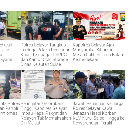
erketat
Polres Selayar Tangkap
Kapolres Selayar Ajak
ivitas
Terduga Pelaku Pencurian
Masyarakat Kibarkan
an
Kabel Tembaga di SPPG
Merah Putih Selama Bulan
layaran
dan Kantor Cold Storage
Kemerdekaan
Dinas Kelautan Sulsel
apta Polres
Peringatan Gelombang
Jawab Penantian Keluarga,
an Patroli
Tinggi, Kapolres Selayar
Polres Selayar Kawal
Kamtibmas
Imbau Kapal Rakyat dan
Jenazah Hasbi Korban
Nelayan Tak Memaksakan
KLM Nurul Salsa Hingga ke
Diri Melaut
Peristirahatan Terakhir