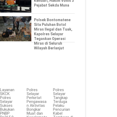
Kendari, Hakim Vonis 3
Pejabat Sekda Muna
Polsek Bontomatene
Sita Puluhan Botol
Miras Ilegal dan Tuak,
Kapolres Selayar
Tegaskan Operasi
Miras di Seluruh
Wilayah Berlanjut
Layanan
Polres
Polres
SKCK
Selayar
Selayar
Polres
Perketat
Tangkap
Selayar
Pengawasa
Terduga
Sukses
n Aktivitas
Pelaku
Bukukan
Bongkar
Pencurian
PNBP
Muat dan
Kabel