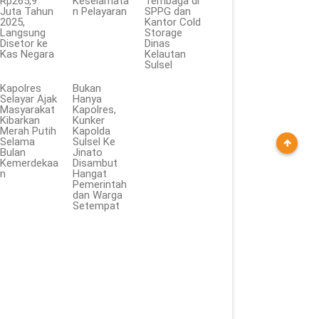
Rp265,9
Keselamata
Tembaga di
Juta Tahun
n Pelayaran
SPPG dan
2025,
Kantor Cold
Langsung
Storage
Disetor ke
Dinas
Kas Negara
Kelautan
Sulsel
Kapolres
Bukan
Selayar Ajak
Hanya
Masyarakat
Kapolres,
Kibarkan
Kunker
Merah Putih
Kapolda
Selama
Sulsel Ke
Bulan
Jinato
Kemerdekaa
Disambut
n
Hangat
Pemerintah
dan Warga
Setempat