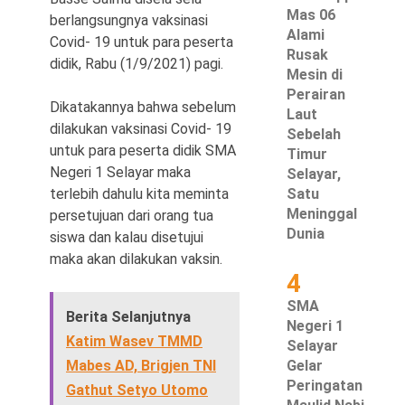
Mas 06
berlangsungnya vaksinasi
Alami
Covid- 19 untuk para peserta
Rusak
didik, Rabu (1/9/2021) pagi.
Mesin di
©
Perairan
Copyright
Dikatakannya bahwa sebelum
Laut
2026
Waspada
dilakukan vaksinasi Covid- 19
Sebelah
Pos
untuk para peserta didik SMA
·
Timur
Theme
Negeri 1 Selayar maka
Selayar,
by
HWD
terlebih dahulu kita meminta
Satu
Meninggal
persetujuan dari orang tua
Dunia
siswa dan kalau disetujui
maka akan dilakukan vaksin.
4
SMA
Berita Selanjutnya
Negeri 1
Katim Wasev TMMD
Selayar
Mabes AD, Brigjen TNI
Gelar
Peringatan
Gathut Setyo Utomo