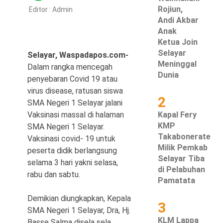
Rojiun,
Editor :
Admin
Hukum & Kriminal
Andi Akbar
Anak
Politik
Ketua Join
Selayar
Selayar, Waspadapos.com-
Metro
Meninggal
Dalam rangka mencegah
Dunia
penyebaran Covid 19 atau
Hiburan
virus disease, ratusan siswa
2
SMA Negeri 1 Selayar jalani
Pendidikan
Vaksinasi massal di halaman
Kapal Fery
KMP
SMA Negeri 1 Selayar.
Edukasi
Takabonerate
Vaksinasi covid- 19 untuk
Milik Pemkab
peserta didik berlangsung
Tekno
Selayar Tiba
selama 3 hari yakni selasa,
di Pelabuhan
rabu dan sabtu.
Pamatata
Demikian diungkapkan, Kepala
3
SMA Negeri 1 Selayar, Dra, Hj.
KLM Lappa
Basse Salma disela sela