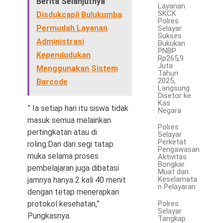
Berita Selanjutnya
Layanan
SKCK
Disdukcapil Bulukumba
Polres
Permudah Layanan
Selayar
Sukses
Administrasi
Bukukan
PNBP
Kependudukan
Rp265,9
Juta
Menggunakan Sistem
Tahun
2025,
Barcode
Langsung
Disetor ke
Kas
” Ia setiap hari itu siswa tidak
Negara
masuk semua melainkan
Polres
pertingkatan atau di
Selayar
Perketat
roling.Dan dari segi tatap
Pengawasan
muka selama proses
Aktivitas
Bongkar
pembelajaran juga dibatasi
Muat dan
Keselamata
jamnya hanya 2 kali 40 menit
n Pelayaran
dengan tetap menerapkan
protokol kesehatan,”
Polres
Selayar
Pungkasnya.
Tangkap