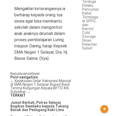
Terduga
Pelaku
Mengakhiri keterangannya ia
Pencurian
Kabel
berharap kepada orang tua
Tembaga
siswa agar bisa membantu
di SPPG
dan
sekolah dalam mengontrol
Kantor
Cold
anak anaknya dirumah dalam
Storage
proses pembelajaran Luring
Dinas
Kelautan
maupun Daring, harap Kepsek
Sulsel
SMA Negeri 1 Selayar, Dra. Hj.
Basse Salma. (Sya)
Kepulauanselayar
Post navigation
←
Kejaksaan Gelar Vaksinasi Massal
di SMA Negeri 1 Selayar
Bupati Basli
Terima Kunjungan Kepala BPTD XIX
Sulselbar
→
TERKAIT
Jumat Berkah, Polres Selayar
Bagikan Sembako kepada Tukang
Becak dan Pedagang Kaki Lima