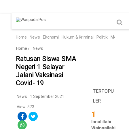
Home
News
Home
News
Ekonomi
Hukum & Kriminal
Politik
Metro
Hi
Ekonomi
Hukum & Kriminal
Home
/
News
Politik
Metro
Ratusan Siswa SMA
Negeri 1 Selayar
Hiburan
Pendidikan
Jalani Vaksinasi
Edukasi
Tekno
Covid- 19
TERPOPU
Chanel
News
1 September 2021
Home
LER
View: 873
1
News
Innalillahi
Ekonomi
Wainnailahi