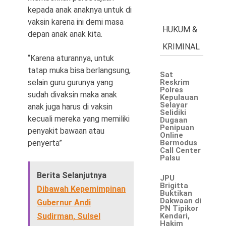
kepada anak anaknya untuk di
vaksin karena ini demi masa
HUKUM &
depan anak anak kita.
KRIMINAL
“Karena aturannya, untuk
tatap muka bisa berlangsung,
Sat
selain guru gurunya yang
Reskrim
Polres
sudah divaksin maka anak
Kepulauan
Selayar
anak juga harus di vaksin
Selidiki
kecuali mereka yang memiliki
Dugaan
Penipuan
penyakit bawaan atau
Online
penyerta”
Bermodus
Call Center
Palsu
Berita Selanjutnya
JPU
Brigitta
Dibawah Kepemimpinan
Buktikan
Dakwaan di
Gubernur Andi
PN Tipikor
Sudirman, Sulsel
Kendari,
Hakim