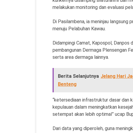
kunkernya disamping silaturahmi dan me
melakukan monitoring dan evaluasi pe
Di Pasilambena, ia meninjau langsung 
menuju Pelabuhan Kawau.
Didampingi Camat, Kapospol, Danpos da
pembangunan Dermaga Plensengan Fery
serta area dermaga lainnya.
Berita Selanjutnya
Jelang Hari Ja
Benteng
“ketersediaan infrastruktur dasar dan k
kepulauan dalam meningkatkan keseja
setempat akan lebih optimal” ucap Bup
Dari data yang diperoleh, guna meningk