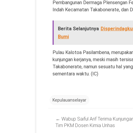
Pembangunan Dermaga Plensengan Fery 
Indah Kecamatan Takabonerate, dan 
Berita Selanjutnya
Disperindagk
Bumi
Pulau Kalotoa Pasilambena, merupakan 
kunjungan kerjanya, meski masih tersis
Takabonerate, namun sesuatu hal yang 
sementara waktu. (IC)
Kepulauanselayar
Post
←
Wabup Saiful Arif Terima Kunjunga
navigation
Tim PKM Dosen Kimia Unhas