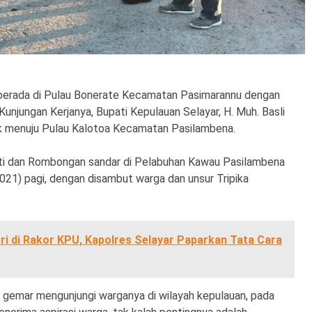
 berada di Pulau Bonerate Kecamatan Pasimarannu dengan
unjungan Kerjanya, Bupati Kepulauan Selayar, H. Muh. Basli
ak menuju Pulau Kalotoa Kecamatan Pasilambena.
i dan Rombongan sandar di Pelabuhan Kawau Pasilambena
21) pagi, dengan disambut warga dan unsur Tripika
i di Rakor KPU, Kapolres Selayar Paparkan Tata Cara
dan gemar mengunjungi warganya di wilayah kepulauan, pada