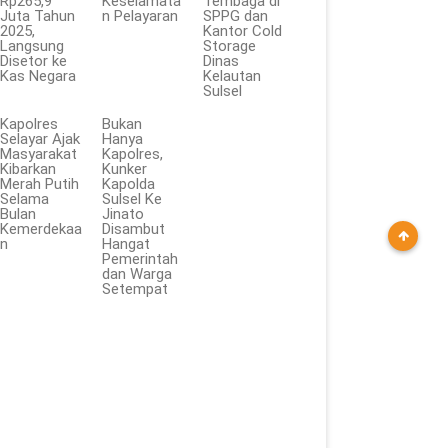
Rp265,9
Keselamata
Tembaga di
Juta Tahun
n Pelayaran
SPPG dan
2025,
Kantor Cold
Langsung
Storage
Disetor ke
Dinas
Kas Negara
Kelautan
Sulsel
Kapolres
Bukan
Selayar Ajak
Hanya
Masyarakat
Kapolres,
Kibarkan
Kunker
Merah Putih
Kapolda
Selama
Sulsel Ke
Bulan
Jinato
Kemerdekaa
Disambut
n
Hangat
Pemerintah
dan Warga
Setempat