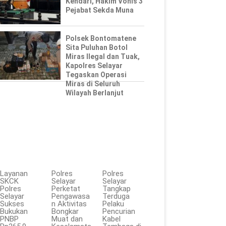
Kendari, Hakim Vonis 3
Pejabat Sekda Muna
Polsek Bontomatene
Sita Puluhan Botol
Miras Ilegal dan Tuak,
Kapolres Selayar
Tegaskan Operasi
Miras di Seluruh
Wilayah Berlanjut
Layanan
Polres
Polres
SKCK
Selayar
Selayar
Polres
Perketat
Tangkap
Selayar
Pengawasa
Terduga
Sukses
n Aktivitas
Pelaku
Bukukan
Bongkar
Pencurian
PNBP
Muat dan
Kabel