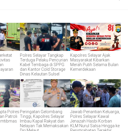
erketat
Polres Selayar Tangkap
Kapolres Selayar Ajak
ivitas
Terduga Pelaku Pencurian
Masyarakat Kibarkan
an
Kabel Tembaga di SPPG
Merah Putih Selama Bulan
layaran
dan Kantor Cold Storage
Kemerdekaan
Dinas Kelautan Sulsel
apta Polres
Peringatan Gelombang
Jawab Penantian Keluarga,
an Patroli
Tinggi, Kapolres Selayar
Polres Selayar Kawal
Kamtibmas
Imbau Kapal Rakyat dan
Jenazah Hasbi Korban
Nelayan Tak Memaksakan
KLM Nurul Salsa Hingga ke
Diri Melaut
Peristirahatan Terakhir