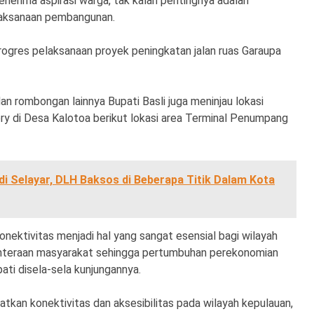
nerima aspirasi warga, tak kalah pentingnya adalah
laksanaan pembangunan.
progres pelaksanaan proyek peningkatan jalan ruas Garaupa
n rombongan lainnya Bupati Basli juga meninjau lokasi
 di Desa Kalotoa berikut lokasi area Terminal Penumpang
di Selayar, DLH Baksos di Beberapa Titik Dalam Kota
onektivitas menjadi hal yang sangat esensial bagi wilayah
hteraan masyarakat sehingga pertumbuhan perekonomian
ati disela-sela kunjungannya.
atkan konektivitas dan aksesibilitas pada wilayah kepulauan,