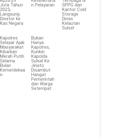
Rp265,9
Keselamata
Tembaga di
Juta Tahun
n Pelayaran
SPPG dan
2025,
Kantor Cold
Langsung
Storage
Disetor ke
Dinas
Kas Negara
Kelautan
Sulsel
Kapolres
Bukan
Selayar Ajak
Hanya
Masyarakat
Kapolres,
Kibarkan
Kunker
Merah Putih
Kapolda
Selama
Sulsel Ke
Bulan
Jinato
Kemerdekaa
Disambut
n
Hangat
Pemerintah
dan Warga
Setempat