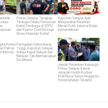
erketat
Polres Selayar Tangkap
Kapolres Selayar Ajak
ivitas
Terduga Pelaku Pencurian
Masyarakat Kibarkan
an
Kabel Tembaga di SPPG
Merah Putih Selama Bulan
layaran
dan Kantor Cold Storage
Kemerdekaan
Dinas Kelautan Sulsel
apta Polres
Peringatan Gelombang
an Patroli
Tinggi, Kapolres Selayar
Kamtibmas
Imbau Kapal Rakyat dan
Nelayan Tak Memaksakan
Diri Melaut
Jawab Penantian Keluarga,
Polres Selayar Kawal
Jenazah Hasbi Korban
KLM Nurul Salsa Hingga ke
Peristirahatan Terakhir