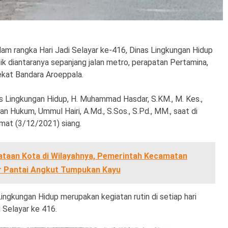
lam rangka Hari Jadi Selayar ke-416, Dinas Lingkungan Hidup
tik diantaranya sepanjang jalan metro, perapatan Pertamina,
dekat Bandara Aroeppala.
s Lingkungan Hidup, H. Muhammad Hasdar, S.KM., M. Kes.,
Hukum, Ummul Hairi, A.Md., S.Sos., S.Pd., MM., saat di
Jumat (3/12/2021) siang.
taan Kota di Wilayahnya, Pemerintah Kecamatan
r Pantai Angkut Tumpukan Kayu
ingkungan Hidup merupakan kegiatan rutin di setiap hari
i Selayar ke 416.