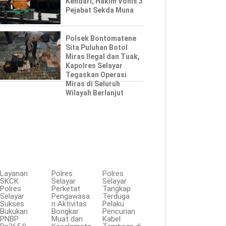
Kendari, Hakim Vonis 3
Pejabat Sekda Muna
Polsek Bontomatene
Sita Puluhan Botol
Miras Ilegal dan Tuak,
Kapolres Selayar
Tegaskan Operasi
Miras di Seluruh
Wilayah Berlanjut
Layanan
Polres
Polres
SKCK
Selayar
Selayar
Polres
Perketat
Tangkap
Selayar
Pengawasa
Terduga
Sukses
n Aktivitas
Pelaku
Bukukan
Bongkar
Pencurian
PNBP
Muat dan
Kabel