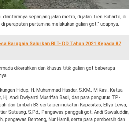
ti diantaranya sepanjang jalan metro, di jalan Tien Suharto, di
di perapatan pertamina melakukan galian got,” ucapnya.
sa Barugaia Salurkan BLT- DD Tahun 2021 Kepada 87
 Armada dikerahkan dan khusus titik galian got beberapa
nya.
Lingkungan Hidup, H. Muhammad Hasdar, S.KM., M.Kes., Ketua
Hj. Andi Dwiyanti Musrifah Basli, dan para pengurus TP-
h dan Limbah B3 serta peningkatan Kapasitas, Ellya Lewa,
tiar Satuang, S.Pd., Pengawas penggali got, Andi Sawaluddin,
, pengawas Benteng, Nur Hamli, serta para pembersih dan