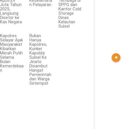
Rp265,9
Keselamata
Tembaga di
Juta Tahun
n Pelayaran
SPPG dan
2025,
Kantor Cold
Langsung
Storage
Disetor ke
Dinas
Kas Negara
Kelautan
Sulsel
Kapolres
Bukan
Selayar Ajak
Hanya
Masyarakat
Kapolres,
Kibarkan
Kunker
Merah Putih
Kapolda
Selama
Sulsel Ke
Bulan
Jinato
Kemerdekaa
Disambut
n
Hangat
Pemerintah
dan Warga
Setempat