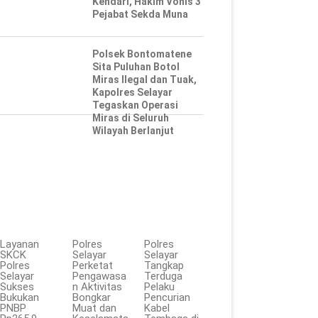
Kendari, Hakim Vonis 3
Pejabat Sekda Muna
Polsek Bontomatene
Sita Puluhan Botol
Miras Ilegal dan Tuak,
Kapolres Selayar
Tegaskan Operasi
Miras di Seluruh
Wilayah Berlanjut
Layanan
Polres
Polres
SKCK
Selayar
Selayar
Polres
Perketat
Tangkap
Selayar
Pengawasa
Terduga
Sukses
n Aktivitas
Pelaku
Bukukan
Bongkar
Pencurian
PNBP
Muat dan
Kabel