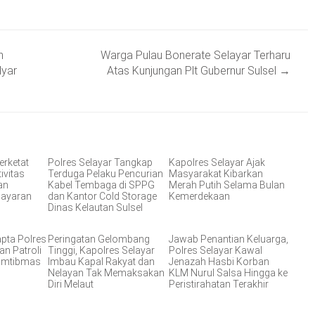
n
Warga Pulau Bonerate Selayar Terharu
lyar
Atas Kunjungan Plt Gubernur Sulsel
→
erketat
Polres Selayar Tangkap
Kapolres Selayar Ajak
ivitas
Terduga Pelaku Pencurian
Masyarakat Kibarkan
an
Kabel Tembaga di SPPG
Merah Putih Selama Bulan
layaran
dan Kantor Cold Storage
Kemerdekaan
Dinas Kelautan Sulsel
apta Polres
Peringatan Gelombang
Jawab Penantian Keluarga,
an Patroli
Tinggi, Kapolres Selayar
Polres Selayar Kawal
Kamtibmas
Imbau Kapal Rakyat dan
Jenazah Hasbi Korban
Nelayan Tak Memaksakan
KLM Nurul Salsa Hingga ke
Diri Melaut
Peristirahatan Terakhir