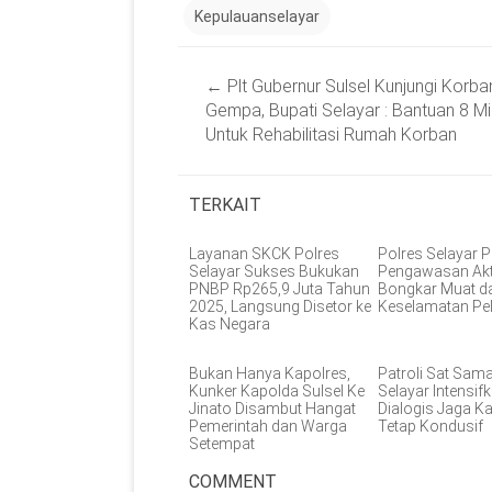
Kepulauanselayar
Post
←
Plt Gubernur Sulsel Kunjungi Korba
navigation
Gempa, Bupati Selayar : Bantuan 8 Mi
Untuk Rehabilitasi Rumah Korban
TERKAIT
Layanan SKCK Polres
Polres Selayar P
Selayar Sukses Bukukan
Pengawasan Akt
PNBP Rp265,9 Juta Tahun
Bongkar Muat d
2025, Langsung Disetor ke
Keselamatan Pe
Kas Negara
Bukan Hanya Kapolres,
Patroli Sat Sam
Kunker Kapolda Sulsel Ke
Selayar Intensifk
Jinato Disambut Hangat
Dialogis Jaga 
Pemerintah dan Warga
Tetap Kondusif
Setempat
COMMENT