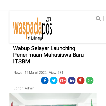
Home
News
Home
News
Ekonomi
Hukum & Kriminal
Politik
Metro
Hi
Ekonomi
Hukum & Kriminal
Home
/
News
Politik
Metro
Wabup Selayar Launching
Penerimaan Mahasiswa Baru
Hiburan
Pendidikan
ITSBM
Edukasi
Tekno
News
12 Maret 2022
View: 531
CHANEL
Editor :
Admin
Home
News
Ekonomi
Hukum & Kriminal
Politik
Metro
Hiburan
Pendidikan
Edukasi
Tekno