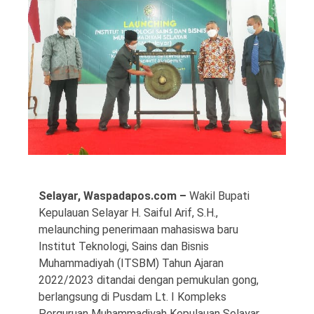
©
Copyright
2026
Waspada
Pos
·
Theme
Selayar, Waspadapos.com –
Wakil Bupati
by
HWD
Kepulauan Selayar H. Saiful Arif, S.H.,
melaunching penerimaan mahasiswa baru
Institut Teknologi, Sains dan Bisnis
Muhammadiyah (ITSBM) Tahun Ajaran
2022/2023 ditandai dengan pemukulan gong,
berlangsung di Pusdam Lt. I Kompleks
Perguruan Muhammadiyah Kepulauan Selayar,