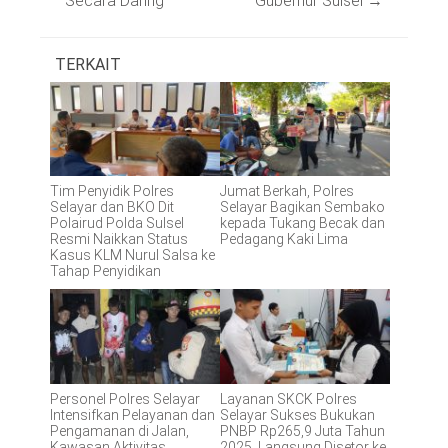
Secara Daring
Gubernur Sulsel
→
TERKAIT
Tim Penyidik Polres
Jumat Berkah, Polres
Selayar dan BKO Dit
Selayar Bagikan Sembako
Polairud Polda Sulsel
kepada Tukang Becak dan
Resmi Naikkan Status
Pedagang Kaki Lima
Kasus KLM Nurul Salsa ke
Tahap Penyidikan
Personel Polres Selayar
Layanan SKCK Polres
Intensifkan Pelayanan dan
Selayar Sukses Bukukan
Pengamanan di Jalan,
PNBP Rp265,9 Juta Tahun
Kawasan Aktivitas
2025, Langsung Disetor ke