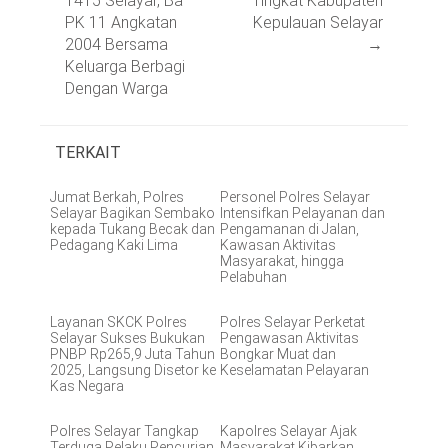
1415 Selayar, Ba
Tingkat Kabupaten
PK 11 Angkatan
Kepulauan Selayar
2004 Bersama
→
Keluarga Berbagi
Dengan Warga
TERKAIT
Jumat Berkah, Polres
Personel Polres Selayar
Selayar Bagikan Sembako
Intensifkan Pelayanan dan
kepada Tukang Becak dan
Pengamanan di Jalan,
Pedagang Kaki Lima
Kawasan Aktivitas
Masyarakat, hingga
Pelabuhan
Layanan SKCK Polres
Polres Selayar Perketat
Selayar Sukses Bukukan
Pengawasan Aktivitas
PNBP Rp265,9 Juta Tahun
Bongkar Muat dan
2025, Langsung Disetor ke
Keselamatan Pelayaran
Kas Negara
Polres Selayar Tangkap
Kapolres Selayar Ajak
Terduga Pelaku Pencurian
Masyarakat Kibarkan