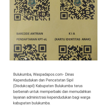
©
Copyright
2026
Waspada
Pos
·
Theme
by
HWD
Bulukumba, Waspadapos.com- Dinas
Kependudukan dan Pencatatan Sipil
(Disdukcapil) Kabupaten Bulukumba terus
berbenah untuk memperbaiki dan memudahkan
layanan administrasi kependudukan bagi warga
kabupaten bulukumba.