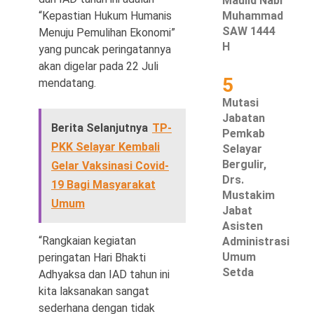
Maulid Nabi
“Kepastian Hukum Humanis
Muhammad
SAW 1444
Menuju Pemulihan Ekonomi”
H
yang puncak peringatannya
akan digelar pada 22 Juli
5
mendatang.
Mutasi
Jabatan
Berita Selanjutnya
TP-
Pemkab
PKK Selayar Kembali
Selayar
Bergulir,
Gelar Vaksinasi Covid-
Drs.
19 Bagi Masyarakat
Mustakim
Umum
Jabat
Asisten
“Rangkaian kegiatan
Administrasi
Umum
peringatan Hari Bhakti
Setda
Adhyaksa dan IAD tahun ini
kita laksanakan sangat
sederhana dengan tidak