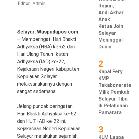
Editor :
Admin
Rojiun,
Hukum & Kriminal
Andi Akbar
Anak
Politik
Ketua Join
Selayar, Waspadapos com
Selayar
Metro
–
Memperingati Hari Bhakti
Meninggal
Adhyaksa (HBA) ke-62 dan
Dunia
Hiburan
Hari Ulang Tahun Ikatan
Adhyaksa (IAD) ke-22,
2
Pendidikan
Kejaksaan Negeri Kabupaten
Kapal Fery
Kepulauan Selayar
KMP
Edukasi
melaksanakannya dengan
Takabonerate
sangat sederhana.
Milik Pemkab
Tekno
Selayar Tiba
di Pelabuhan
Jelang puncak peringatan
Pamatata
Hari Bhakti Adhyaksa ke-62
dan HUT IAD ke-22 ini,
3
Kejakasaan Negeri Kepulauan
Selayar melakukan sejumlah
KLM Lappa