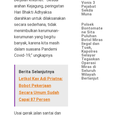
Vonis 3
arahan Kejagung, peringatan
Pejabat
Sekda
Hari Bhakti Adhyaksa
Muna
diarahkan untuk dilaksanakan
secara sederhana, tidak
Polsek
Bontomate
menimbulkan kerumunan-
ne Sita
Puluhan
kerumunan yang begitu
Botol Miras
banyak, karena kita masih
Ilegal dan
Tuak,
dalam suasana Pandemi
Kapolres
Covid-19,” ungkapnya.
Selayar
Tegaskan
Operasi
Miras di
Seluruh
Berita Selanjutnya
Wilayah
Berlanjut
Letkol Kav Adi Priatna:
Bobot Pekerjaan
Secara Umum Sudah
Capai 87 Persen
Usai gerak jalan santai dan