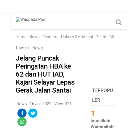
Home
News
Home
News
Ekonomi
Hukum & Kriminal
Politik
Metro
Hi
Ekonomi
Hukum & Kriminal
Home
/
News
Politik
Metro
Jelang Puncak
Peringatan HBA ke
Hiburan
Pendidikan
62 dan HUT IAD,
Edukasi
Tekno
Kajari Selayar Lepas
Gerak Jalan Santai
TERPOPU
Chanel
Home
LER
News
16 Juli 2022
View: 421
1
News
Innalillahi
Ekonomi
Wainnailahi