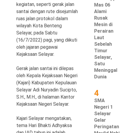
kegiatan, seperti gerak jalan
Mas 06
santai dengan rute disejumlah
Alami
Rusak
ruas jalan protokol dalam
Mesin di
wilayah Kota Benteng
©
Perairan
Selayar, pada Sabtu
Copyright
Laut
2026
(16/7/2022) pagi, yang diikuti
Waspada
Sebelah
Pos
oleh jajaran pegawai
·
Timur
Kejaksaan Selayar.
Theme
Selayar,
by
HWD
Satu
Gerak jalan santai ini dilepas
Meninggal
oleh Kepala Kejaksaan Negeri
Dunia
(Kajari) Kabupaten Kepulauan
Selayar Adi Nuryadin Sucipto,
4
S.H., M.H., di halaman Kantor
SMA
Kejaksaan Negeri Selayar.
Negeri 1
Selayar
Kajari Selayar mengatakan,
Gelar
tema Hari Bhakti Adhyaksa
Peringatan
dan IAD tahun ini adalah