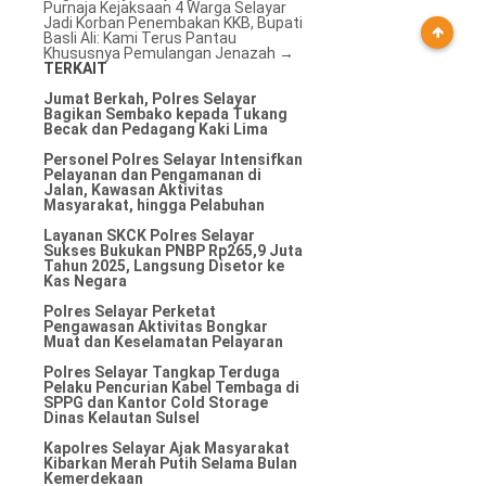
Purnaja Kejaksaan
4 Warga Selayar
Jadi Korban Penembakan KKB, Bupati
Basli Ali: Kami Terus Pantau
Khususnya Pemulangan Jenazah
→
TERKAIT
Jumat Berkah, Polres Selayar
Bagikan Sembako kepada Tukang
Becak dan Pedagang Kaki Lima
Personel Polres Selayar Intensifkan
Pelayanan dan Pengamanan di
Jalan, Kawasan Aktivitas
Masyarakat, hingga Pelabuhan
Layanan SKCK Polres Selayar
Sukses Bukukan PNBP Rp265,9 Juta
Tahun 2025, Langsung Disetor ke
Kas Negara
Polres Selayar Perketat
Pengawasan Aktivitas Bongkar
Muat dan Keselamatan Pelayaran
Polres Selayar Tangkap Terduga
Pelaku Pencurian Kabel Tembaga di
SPPG dan Kantor Cold Storage
Dinas Kelautan Sulsel
Kapolres Selayar Ajak Masyarakat
Kibarkan Merah Putih Selama Bulan
Kemerdekaan