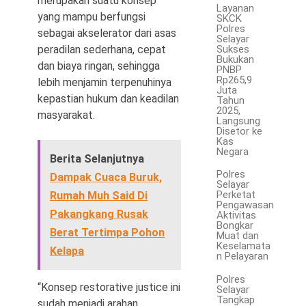
merupakan suatu konsep
Layanan
yang mampu berfungsi
SKCK
Polres
sebagai akselerator dari asas
Selayar
Sukses
peradilan sederhana, cepat
Bukukan
dan biaya ringan, sehingga
PNBP
Rp265,9
lebih menjamin terpenuhinya
Juta
kepastian hukum dan keadilan
Tahun
2025,
masyarakat.
Langsung
Disetor ke
Kas
Negara
Berita Selanjutnya
Polres
Dampak Cuaca Buruk,
Selayar
Perketat
Rumah Muh Said Di
Pengawasan
Pakangkang Rusak
Aktivitas
Bongkar
Berat Tertimpa Pohon
Muat dan
Keselamata
Kelapa
n Pelayaran
Polres
“Konsep restorative justice ini
Selayar
Tangkap
sudah menjadi arahan