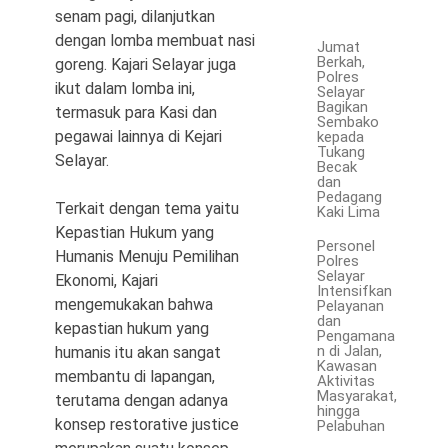
senam pagi, dilanjutkan
dengan lomba membuat nasi
Jumat
Berkah,
goreng. Kajari Selayar juga
Polres
ikut dalam lomba ini,
Selayar
Bagikan
termasuk para Kasi dan
Sembako
pegawai lainnya di Kejari
kepada
Tukang
Selayar.
Becak
dan
Pedagang
Terkait dengan tema yaitu
Kaki Lima
Kepastian Hukum yang
Personel
Humanis Menuju Pemilihan
Polres
Selayar
Ekonomi, Kajari
Intensifkan
mengemukakan bahwa
Pelayanan
dan
kepastian hukum yang
Pengamana
n di Jalan,
humanis itu akan sangat
Kawasan
membantu di lapangan,
Aktivitas
Masyarakat,
terutama dengan adanya
hingga
konsep restorative justice
Pelabuhan