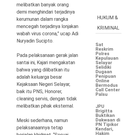
melibatkan banyak orang
demi menghindari terjadinya
HUKUM &
kerumunan dalam rangka
mencegah terjadinya lonjakan
KRIMINAL
wabah virus corona,” ucap Adi
Nuryadin Sucipto.
Sat
Reskrim
Polres
Pada pelaksanaan gerak jalan
Kepulauan
santai ini, Kajari mengakatan
Selayar
Selidiki
bahwa yang dilibatkan itu
Dugaan
Penipuan
adalah keluarga besar
Online
Kejaksaan Negeri Selayar,
Bermodus
Call Center
baik itu PNS, Honorer,
Palsu
cleaning servis, dengan tidak
melibatkan pihak eksternal.
JPU
Brigitta
Buktikan
Dakwaan di
Meski sederhana, namun
PN Tipikor
pelaksanaannya tetap
Kendari,
Hakim
berjalan khidmat. “Sesuai