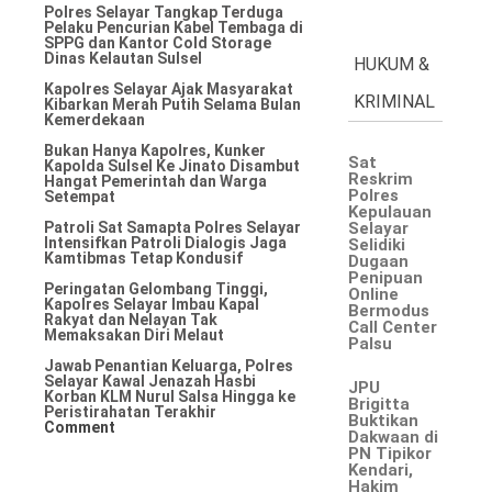
Polres Selayar Tangkap Terduga
Pelaku Pencurian Kabel Tembaga di
SPPG dan Kantor Cold Storage
Dinas Kelautan Sulsel
HUKUM &
Kapolres Selayar Ajak Masyarakat
KRIMINAL
Kibarkan Merah Putih Selama Bulan
Kemerdekaan
Bukan Hanya Kapolres, Kunker
Sat
Kapolda Sulsel Ke Jinato Disambut
Reskrim
Hangat Pemerintah dan Warga
Polres
Setempat
Kepulauan
Patroli Sat Samapta Polres Selayar
Selayar
Intensifkan Patroli Dialogis Jaga
Selidiki
Kamtibmas Tetap Kondusif
Dugaan
Penipuan
Peringatan Gelombang Tinggi,
Online
Kapolres Selayar Imbau Kapal
Bermodus
Rakyat dan Nelayan Tak
Call Center
Memaksakan Diri Melaut
Palsu
Jawab Penantian Keluarga, Polres
Selayar Kawal Jenazah Hasbi
JPU
Korban KLM Nurul Salsa Hingga ke
Brigitta
Peristirahatan Terakhir
Buktikan
Comment
Dakwaan di
PN Tipikor
Kendari,
Hakim