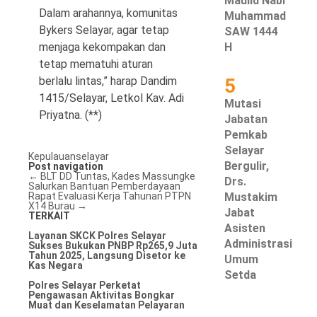
Maulid Nabi
Dalam arahannya, komunitas
Muhammad
Bykers Selayar, agar tetap
SAW 1444
menjaga kekompakan dan
H
tetap mematuhi aturan
berlalu lintas,” harap Dandim
5
1415/Selayar, Letkol Kav. Adi
Mutasi
Priyatna. (**)
Jabatan
Pemkab
Selayar
Kepulauanselayar
Bergulir,
Post navigation
←
BLT DD Tuntas, Kades Massungke
Drs.
Salurkan Bantuan Pemberdayaan
Rapat Evaluasi Kerja Tahunan PTPN
Mustakim
X14 Burau
→
Jabat
TERKAIT
Asisten
Layanan SKCK Polres Selayar
Administrasi
Sukses Bukukan PNBP Rp265,9 Juta
Tahun 2025, Langsung Disetor ke
Umum
Kas Negara
Setda
Polres Selayar Perketat
Pengawasan Aktivitas Bongkar
Muat dan Keselamatan Pelayaran