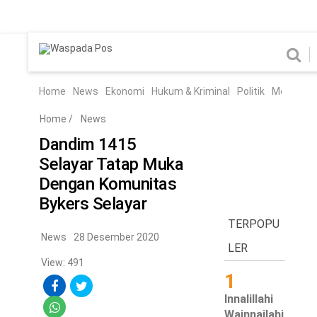
Home
News
Home
News
Ekonomi
Hukum & Kriminal
Politik
Metro
Hi
Ekonomi
Hukum & Kriminal
Home
/
News
Politik
Metro
Dandim 1415
Selayar Tatap Muka
Hiburan
Pendidikan
Dengan Komunitas
Edukasi
Tekno
Bykers Selayar
TERPOPU
Chanel
News
28 Desember 2020
Home
LER
View: 491
1
News
Innalillahi
Ekonomi
Wainnailahi