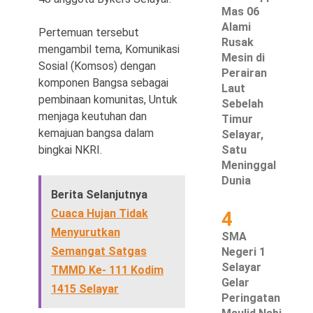
Mas 06
Alami
Pertemuan tersebut
Rusak
mengambil tema, Komunikasi
Mesin di
Sosial (Komsos) dengan
©
Perairan
Copyright
komponen Bangsa sebagai
Laut
2026
Waspada
pembinaan komunitas, Untuk
Sebelah
Pos
menjaga keutuhan dan
·
Timur
Theme
kemajuan bangsa dalam
Selayar,
by
HWD
bingkai NKRI.
Satu
Meninggal
Dunia
Berita Selanjutnya
Cuaca Hujan Tidak
4
Menyurutkan
SMA
Semangat Satgas
Negeri 1
Selayar
TMMD Ke- 111 Kodim
Gelar
1415 Selayar
Peringatan