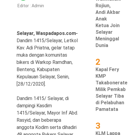
Rojiun,
Editor :
Admin
Hukum & Kriminal
Andi Akbar
Anak
Politik
Ketua Join
Selayar
Selayar, Waspadapos.com-
Metro
Meninggal
Dandim 1415/Selayar, Letkol
Dunia
Kav. Adi Priatna, gelar tatap
Hiburan
muka dengan komunitas
2
bikers di Warkop Ramdhan,
Pendidikan
Benteng, Kabupaten
Kapal Fery
KMP
Kepulauan Selayar, Senin,
Edukasi
Takabonerate
[28/12/2020].
Milik Pemkab
Tekno
Selayar Tiba
Dandim 1415/ Selayar, di
di Pelabuhan
dampingi Kasdim
Pamatata
1415/Selayar, Mayor Inf Abd.
Rasyid, dan beberapa
3
anggota Kodim serta dihadiri
KLM Lappa
48 anggota Bykers Selayar.