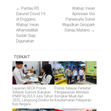
Post
←
Pantau RS
Wabup Irwan
navigation
Darurat Covid-19
Apresiasi Visi
di Enggano,
Pariwisata Sulsel
Wabup Irwan :
Wujudkan Geopark
Alhamdulillah
Danau Matano
→
Sudah Siap
Digunakan
TERKAIT
Layanan SKCK Polres
Polres Selayar Perketat
Selayar Sukses Bukukan
Pengawasan Aktivitas
PNBP Rp265,9 Juta Tahun
Bongkar Muat dan
2025, Langsung Disetor ke
Keselamatan Pelayaran
Kas Negara