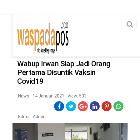
Home
News
Home
News
Ekonomi
Hukum & Kriminal
Politik
Metro
Hi
Ekonomi
Hukum & Kriminal
Home
/
News
Politik
Metro
Wabup Irwan Siap Jadi Orang
Pertama Disuntik Vaksin
Hiburan
Pendidikan
Covid19
Edukasi
Tekno
News
14 Januari 2021
View: 533
CHANEL
Editor :
Admin
Home
News
Ekonomi
Hukum & Kriminal
Politik
Metro
Hiburan
Pendidikan
Edukasi
Tekno