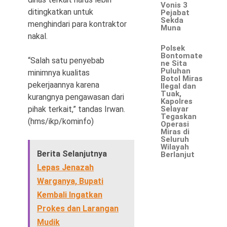
Vonis 3
ditingkatkan untuk
Pejabat
Sekda
menghindari para kontraktor
Muna
nakal.
Polsek
Bontomate
“Salah satu penyebab
ne Sita
Puluhan
minimnya kualitas
Botol Miras
pekerjaannya karena
Ilegal dan
Tuak,
kurangnya pengawasan dari
Kapolres
pihak terkait,” tandas Irwan.
Selayar
Tegaskan
(hms/ikp/kominfo)
Operasi
Miras di
Seluruh
Wilayah
Berita Selanjutnya
Berlanjut
Lepas Jenazah
Warganya, Bupati
Kembali Ingatkan
Prokes dan Larangan
Mudik