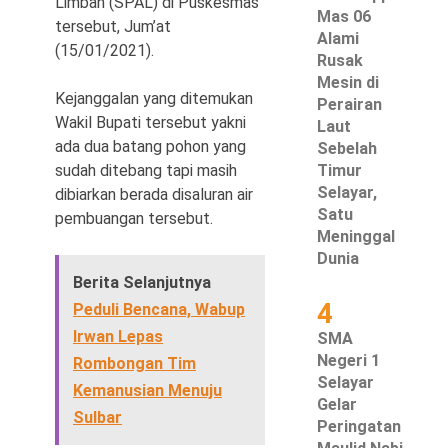
Limbah (SPAL) di Puskesmas
Mas 06
tersebut, Jum’at
Alami
(15/01/2021).
Rusak
Mesin di
Kejanggalan yang ditemukan
©
Perairan
Copyright
Wakil Bupati tersebut yakni
Laut
2026
Waspada
ada dua batang pohon yang
Sebelah
Pos
·
sudah ditebang tapi masih
Timur
Theme
Selayar,
dibiarkan berada disaluran air
by
HWD
Satu
pembuangan tersebut.
Meninggal
Dunia
Berita Selanjutnya
4
Peduli Bencana, Wabup
Irwan Lepas
SMA
Negeri 1
Rombongan Tim
Selayar
Kemanusian Menuju
Gelar
Sulbar
Peringatan