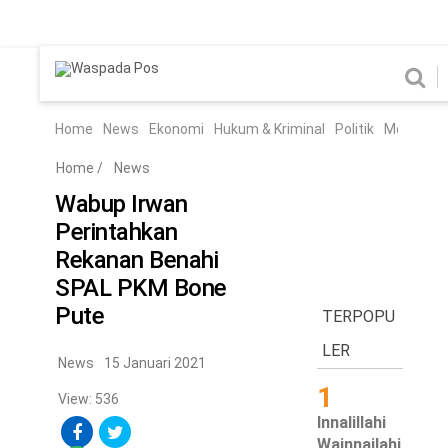
Home
News
Home
News
Ekonomi
Hukum & Kriminal
Politik
Metro
Hi
Ekonomi
Hukum & Kriminal
Home
/
News
Politik
Metro
Wabup Irwan
Perintahkan
Hiburan
Pendidikan
Rekanan Benahi
Edukasi
Tekno
SPAL PKM Bone
Pute
TERPOPU
Chanel
Home
LER
News
15 Januari 2021
1
News
View: 536
Innalillahi
Ekonomi
Wainnailahi