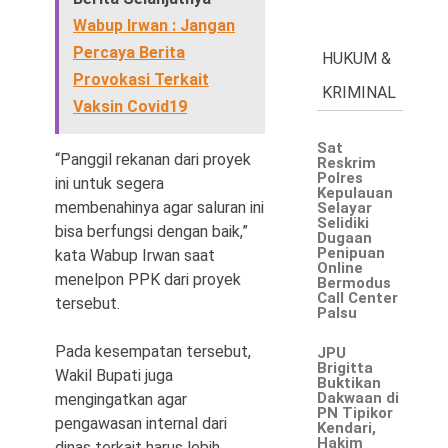
Wabup Irwan : Jangan
Percaya Berita
HUKUM &
Provokasi Terkait
KRIMINAL
Vaksin Covid19
Sat
“Panggil rekanan dari proyek
Reskrim
Polres
ini untuk segera
Kepulauan
membenahinya agar saluran ini
Selayar
Selidiki
bisa berfungsi dengan baik,”
Dugaan
Penipuan
kata Wabup Irwan saat
Online
menelpon PPK dari proyek
Bermodus
Call Center
tersebut.
Palsu
Pada kesempatan tersebut,
JPU
Brigitta
Wakil Bupati juga
Buktikan
Dakwaan di
mengingatkan agar
PN Tipikor
pengawasan internal dari
Kendari,
Hakim
dinas terkait harus lebih