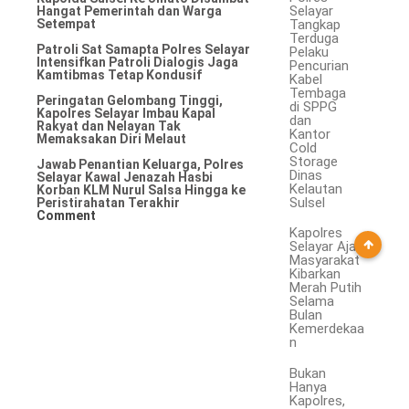
Selayar
Hangat Pemerintah dan Warga
Tangkap
Setempat
Terduga
Patroli Sat Samapta Polres Selayar
Pelaku
Intensifkan Patroli Dialogis Jaga
Pencurian
Kamtibmas Tetap Kondusif
Kabel
Tembaga
Peringatan Gelombang Tinggi,
di SPPG
Kapolres Selayar Imbau Kapal
dan
Rakyat dan Nelayan Tak
Kantor
Memaksakan Diri Melaut
Cold
Storage
Jawab Penantian Keluarga, Polres
Dinas
Selayar Kawal Jenazah Hasbi
Kelautan
Korban KLM Nurul Salsa Hingga ke
Sulsel
Peristirahatan Terakhir
Comment
Kapolres
Selayar Ajak
Masyarakat
Kibarkan
Merah Putih
Selama
Bulan
Kemerdekaa
n
Bukan
Hanya
Kapolres,