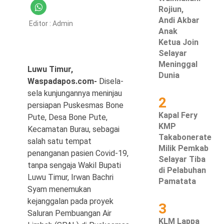
Rojiun,
Hukum & Kriminal
Andi Akbar
Editor :
Admin
Anak
Politik
Ketua Join
Selayar
Metro
Meninggal
Luwu Timur,
Dunia
Waspadapos.com-
Disela-
Hiburan
sela kunjungannya meninjau
2
persiapan Puskesmas Bone
Pendidikan
Kapal Fery
Pute, Desa Bone Pute,
KMP
Kecamatan Burau, sebagai
Edukasi
Takabonerate
salah satu tempat
Milik Pemkab
Tekno
penanganan pasien Covid-19,
Selayar Tiba
tanpa sengaja Wakil Bupati
di Pelabuhan
Luwu Timur, Irwan Bachri
Pamatata
Syam menemukan
kejanggalan pada proyek
3
Saluran Pembuangan Air
KLM Lappa