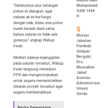
Maulid Nabi
“Seharusnya sisa tebangan
Muhammad
SAW 1444
pohon ini diangkat, agar
H
saluran air ini berfungsi
dengan baik, Kalau sisa pohon
5
masih berada disini sama
halnya saluran ini tidak ada
Mutasi
gunanya,” ungkap Wabup
Jabatan
Irwan.
Pemkab
Selayar
Bergulir,
Melihat adanya kejanggalan
Drs.
pada saluran tersebut, Wabup
Mustakim
Irwan langsung menelpon
Jabat
PPK dan menginstruksikan
Asisten
untuk segera memerintahkan
Administrasi
rekanan proyek tersebut agar
Umum
segera membenahinya.
Setda
Berita Selanjutnya