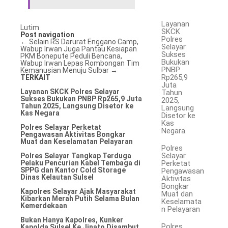
Layanan
Lutim
SKCK
Post navigation
Polres
←
Selain RS Darurat Enggano Camp,
Selayar
Wabup Irwan Juga Pantau Kesiapan
Sukses
PKM Bonepute
Peduli Bencana,
Bukukan
Wabup Irwan Lepas Rombongan Tim
PNBP
Kemanusian Menuju Sulbar
→
Rp265,9
TERKAIT
Juta
Layanan SKCK Polres Selayar
Tahun
Sukses Bukukan PNBP Rp265,9 Juta
2025,
Tahun 2025, Langsung Disetor ke
Langsung
Kas Negara
Disetor ke
Kas
Polres Selayar Perketat
Negara
Pengawasan Aktivitas Bongkar
Muat dan Keselamatan Pelayaran
Polres
Selayar
Polres Selayar Tangkap Terduga
Perketat
Pelaku Pencurian Kabel Tembaga di
SPPG dan Kantor Cold Storage
Pengawasan
Dinas Kelautan Sulsel
Aktivitas
Bongkar
Kapolres Selayar Ajak Masyarakat
Muat dan
Kibarkan Merah Putih Selama Bulan
Keselamata
Kemerdekaan
n Pelayaran
Bukan Hanya Kapolres, Kunker
Polres
Kapolda Sulsel Ke Jinato Disambut