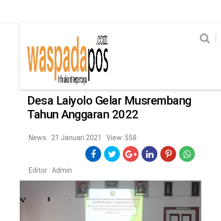
Home
News
Home
News
Ekonomi
Hukum & Kriminal
Politik
Metro
Hi
Ekonomi
Hukum & Kriminal
Home
/
News
Politik
Metro
Desa Laiyolo Gelar Musrembang
Tahun Anggaran 2022
Hiburan
Pendidikan
Edukasi
Tekno
News
21 Januari 2021
View: 558
CHANEL
Editor :
Admin
Home
News
Ekonomi
Hukum & Kriminal
Politik
Metro
Hiburan
Pendidikan
Edukasi
Tekno