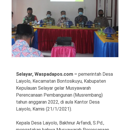
©
Copyright
2026
Waspada
Pos
·
Selayar, Waspadapos.com –
pemerintah Desa
Theme
Laiyolo, Kecamatan Bontosikuyu, Kabupaten
by
HWD
Kepulauan Selayar gelar Musyawarah
Perencanaan Pembangunan (Musrembang)
tahun anggaran 2022, di aula Kantor Desa
Laiyolo, Kamis (21/1/2021).
Kepala Desa Laiyolo, Bakhnur Arfandi, S.Pd.,
mengatakan bahwa Musyawarah Perencanaan