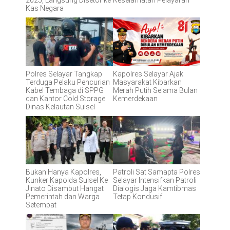
2025, Langsung Disetor ke
Keselamatan Pelayaran
Kas Negara
Polres Selayar Tangkap
Kapolres Selayar Ajak
Terduga Pelaku Pencurian
Masyarakat Kibarkan
Kabel Tembaga di SPPG
Merah Putih Selama Bulan
dan Kantor Cold Storage
Kemerdekaan
Dinas Kelautan Sulsel
Bukan Hanya Kapolres,
Patroli Sat Samapta Polres
Kunker Kapolda Sulsel Ke
Selayar Intensifkan Patroli
Jinato Disambut Hangat
Dialogis Jaga Kamtibmas
Pemerintah dan Warga
Tetap Kondusif
Setempat