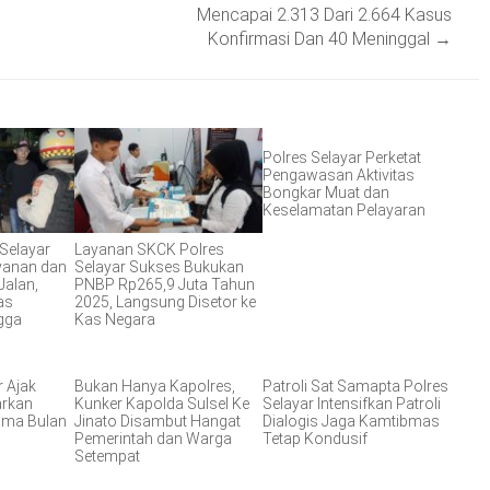
Mencapai 2.313 Dari 2.664 Kasus
Konfirmasi Dan 40 Meninggal
→
Polres Selayar Perketat
Pengawasan Aktivitas
Bongkar Muat dan
Keselamatan Pelayaran
 Selayar
Layanan SKCK Polres
ayanan dan
Selayar Sukses Bukukan
Jalan,
PNBP Rp265,9 Juta Tahun
as
2025, Langsung Disetor ke
gga
Kas Negara
r Ajak
Bukan Hanya Kapolres,
Patroli Sat Samapta Polres
arkan
Kunker Kapolda Sulsel Ke
Selayar Intensifkan Patroli
ama Bulan
Jinato Disambut Hangat
Dialogis Jaga Kamtibmas
Pemerintah dan Warga
Tetap Kondusif
Setempat