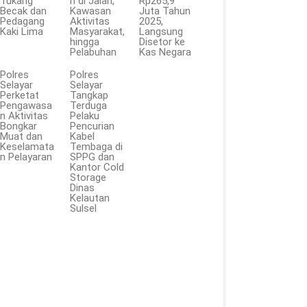
Tukang
n di Jalan,
Rp265,9
Becak dan
Kawasan
Juta Tahun
Pedagang
Aktivitas
2025,
Kaki Lima
Masyarakat,
Langsung
hingga
Disetor ke
Pelabuhan
Kas Negara
Polres
Polres
Selayar
Selayar
Perketat
Tangkap
Pengawasa
Terduga
n Aktivitas
Pelaku
Bongkar
Pencurian
Muat dan
Kabel
Keselamata
Tembaga di
n Pelayaran
SPPG dan
Kantor Cold
Storage
Dinas
Kelautan
Sulsel