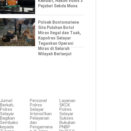
Kendari, Hakim Vonis 3
Pejabat Sekda Muna
Polsek Bontomatene
Sita Puluhan Botol
Miras Ilegal dan Tuak,
Kapolres Selayar
Tegaskan Operasi
Miras di Seluruh
Wilayah Berlanjut
Jumat
Personel
Layanan
Berkah,
Polres
SKCK
Polres
Selayar
Polres
Selayar
Intensifkan
Selayar
Bagikan
Pelayanan
Sukses
Sembako
dan
Bukukan
kepada
Pengamana
PNBP