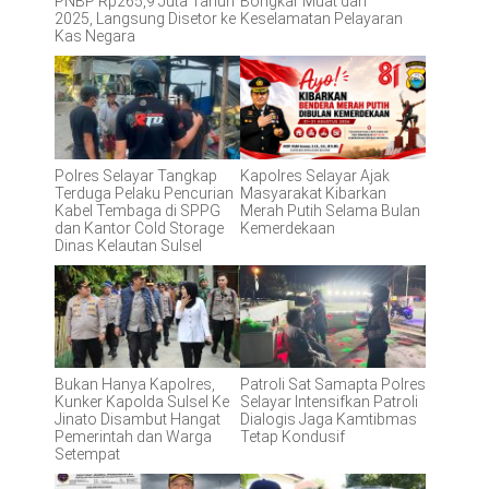
PNBP Rp265,9 Juta Tahun
Bongkar Muat dan
2025, Langsung Disetor ke
Keselamatan Pelayaran
Kas Negara
Polres Selayar Tangkap
Kapolres Selayar Ajak
Terduga Pelaku Pencurian
Masyarakat Kibarkan
Kabel Tembaga di SPPG
Merah Putih Selama Bulan
dan Kantor Cold Storage
Kemerdekaan
Dinas Kelautan Sulsel
Bukan Hanya Kapolres,
Patroli Sat Samapta Polres
Kunker Kapolda Sulsel Ke
Selayar Intensifkan Patroli
Jinato Disambut Hangat
Dialogis Jaga Kamtibmas
Pemerintah dan Warga
Tetap Kondusif
Setempat