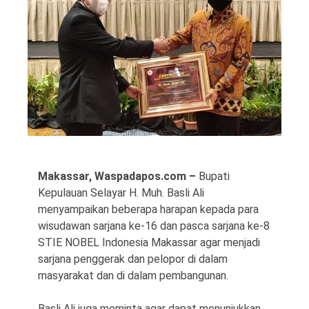
©
Copyright
2026
Waspada
Pos
·
Makassar, Waspadapos.com –
Bupati
Theme
Kepulauan Selayar H. Muh. Basli Ali
by
HWD
menyampaikan beberapa harapan kepada para
wisudawan sarjana ke-16 dan pasca sarjana ke-8
STIE NOBEL Indonesia Makassar agar menjadi
sarjana penggerak dan pelopor di dalam
masyarakat dan di dalam pembangunan.
Basli Ali juga meminta agar dapat menunjukkan