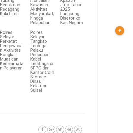
Tukang
n di Jalan,
Rp265,9
Becak dan
Kawasan
Juta Tahun
Pedagang
Aktivitas
2025,
Kaki Lima
Masyarakat,
Langsung
hingga
Disetor ke
Pelabuhan
Kas Negara
Polres
Polres
Selayar
Selayar
Perketat
Tangkap
Pengawasa
Terduga
n Aktivitas
Pelaku
Bongkar
Pencurian
Muat dan
Kabel
Keselamata
Tembaga di
n Pelayaran
SPPG dan
Kantor Cold
Storage
Dinas
Kelautan
Sulsel