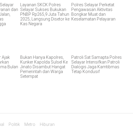
 Selayar
Layanan SKCK Polres
Polres Selayar Perketat
ayanan dan
Selayar Sukses Bukukan
Pengawasan Aktivitas
Jalan,
PNBP Rp265,9 Juta Tahun
Bongkar Muat dan
as
2025, Langsung Disetor ke
Keselamatan Pelayaran
gga
Kas Negara
r Ajak
Bukan Hanya Kapolres,
Patroli Sat Samapta Polres
arkan
Kunker Kapolda Sulsel Ke
Selayar Intensifkan Patroli
ama Bulan
Jinato Disambut Hangat
Dialogis Jaga Kamtibmas
Pemerintah dan Warga
Tetap Kondusif
Setempat
al
Politik
Metro
Hiburan