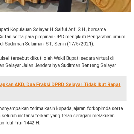
pati Kepulauan Selayar H. Saiful Arif, S.H., bersama
 Sultan serta para pimpinan OPD mengikuti Pengarahan umum
ndi Sudirman Sulaiman, ST., Senin (17/5/2021).
el tersebut diikuti oleh Wakil Bupati secara virtual di
n Selayar Jalan Jenderalnya Sudirman Benteng Selayar.
pkan AKD, Dua Fraksi DPRD Selayar Tidak Ikut Rapat
 menyampaikan terima kasih kepada jajaran forkopimda serta
an seluruh instansi terkait yang telah seragam melakukan
 Idul Fitri 1442 H.