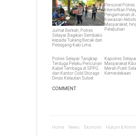
Personel Polres
Intensifkan Pel
Pengamanan di 
Kawasan Aktivit
Masyarakat, hin
Pelabuhan
Jumat Berkah, Polres
Selayar Bagikan Sembako
kepada Tukang Becak dan
Pedagang Kaki Lima
Polres Selayar Tangkap
Kapolres Selaya
Terduga Pelaku Pencurian
Masyarakat Kib
Kabel Tembaga di SPPG
Merah Putih Sel
dan Kantor Cold Storage
Kemerdekaan
Dinas Kelautan Sulsel
COMMENT
Home
News
Ekonomi
Hukum & Krimin