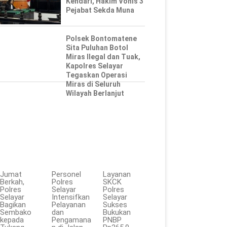
Kendari, Hakim Vonis 3
Pejabat Sekda Muna
Polsek Bontomatene
Sita Puluhan Botol
Miras Ilegal dan Tuak,
Kapolres Selayar
Tegaskan Operasi
Miras di Seluruh
Wilayah Berlanjut
Jumat
Personel
Layanan
Berkah,
Polres
SKCK
Polres
Selayar
Polres
Selayar
Intensifkan
Selayar
Bagikan
Pelayanan
Sukses
Sembako
dan
Bukukan
kepada
Pengamana
PNBP