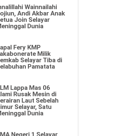
nnalillahi Wainnailahi
ojiun, Andi Akbar Anak
etua Join Selayar
eninggal Dunia
apal Fery KMP
akabonerate Milik
emkab Selayar Tiba di
elabuhan Pamatata
LM Lappa Mas 06
lami Rusak Mesin di
erairan Laut Sebelah
imur Selayar, Satu
eninggal Dunia
MA Negeri 1 Selayar