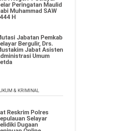
elar Peringatan Maulid
abi Muhammad SAW
444 H
utasi Jabatan Pemkab
elayar Bergulir, Drs.
ustakim Jabat Asisten
dministrasi Umum
etda
UKUM & KRIMINAL
at Reskrim Polres
epulauan Selayar
elidiki Dugaan
enipuan Online