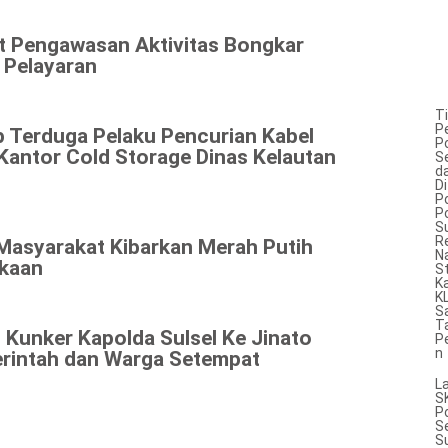
at Pengawasan Aktivitas Bongkar
 Pelayaran
T
P
p Terduga Pelaku Pencurian Kabel
P
antor Cold Storage Dinas Kelautan
S
d
Di
Po
P
Su
R
 Masyarakat Kibarkan Merah Putih
N
kaan
S
K
K
S
T
 Kunker Kapolda Sulsel Ke Jinato
P
n
rintah dan Warga Setempat
L
S
P
S
S