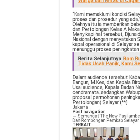
Warga dari Miras di Cagar
“Kami memaklumi kondisi Selay
proses dan prosedur yang ada,
Olehnya itu ia memberikan beb
dan Pertolongan Kelas A Makas
Menyikapi hal tersebut, Djunai
Nasional dengan menyatakan S
kapal operasional di Selayar s
menunggu proses peningkatan 
Berita Selanjutnya
Bom Bun
Tidak Usah Panik, Kami S
Dalam audience tersebut Kabas
Bangun, M.Kes, dan Kepala Biro
Usai audience, Kapala Badan N
cendramata, sedangkan Wabup K
proposal permohonan peningka
Pertolongan) Selayar (**)
Jakarta
Post navigation
←
Semangat The New Pasilambena
Dan Rombongan
Pemkab Selayar 
TERKAIT