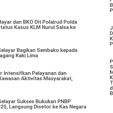
B
P
layar dan BKO Dit Polairud Polda
Status Kasus KLM Nurul Salsa ke
J
D
K
P
Selayar Bagikan Sembako kepada
agang Kaki Lima
P
S
M
r Intensifkan Pelayanan dan
K
Kawasan Aktivitas Masyarakat,
T
d
B
Selayar Sukses Bukukan PNBP
25, Langsung Disetor ke Kas Negara