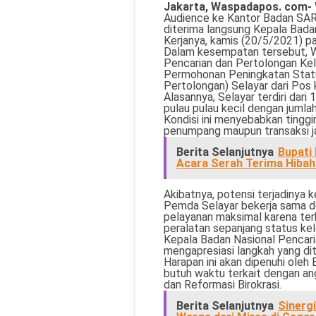
Jakarta, Waspadapos. com-
Audience ke Kantor Badan SAR 
diterima langsung Kepala Badan
Kerjanya, kamis (20/5/2021) pa
Dalam kesempatan tersebut, Wa
Pencarian dan Pertolongan Kel
Permohonan Peningkatan Stat
Pertolongan) Selayar dari Pos 
Alasannya, Selayar terdiri dari
pulau pulau kecil dengan jumla
Kondisi ini menyebabkan tinggi
penumpang maupun transaksi jas
Berita Selanjutnya
Bupati
Acara Serah Terima Hibah
Akibatnya, potensi terjadinya ke
Pemda Selayar bekerja sama d
pelayanan maksimal karena ter
peralatan sepanjang status ke
Kepala Badan Nasional Pencaria
mengapresiasi langkah yang di
Harapan ini akan dipenuhi oleh
butuh waktu terkait dengan a
dan Reformasi Birokrasi.
Berita Selanjutnya
Sinerg