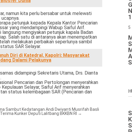
 Biosfer Dunia
G
N
ar, namun kita perlu bersabar untuk melewati
1
” ucapnya.
erapa petunjuk kepada Kepala Kantor Pencarian
sar yang mendampingi Wabup Saiful Arif.
5
di langsung mengiyakan petunjuk kapala Badan
M
iap. Salah satu di antaranya akan menempatkan
etelah melakukan perbaikan seperlunya sambil
S
status SAR Selayar.
M
uh Diri di Katedral, Kapolri: Masyarakat
A
edang Dalami Pelakunya
S
arnas didampingi Sekretaris Utama, Drs. Dianta
.
asional Pencarian dan Pertolongan menyerahkan
epulauan Selayar, Saiful Arif menyerahkan
H
tan status kelembagaan SAR (Pencarian dan
 Sambut Kedatangan Andi Dwiyanti Musrifah Basli
S
Terima Kunker Deputi Lalitbang BKKBN RI
→
K
S
P