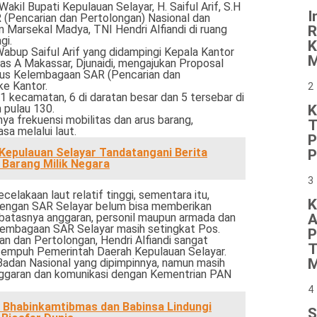
Wakil Bupati Kepulauan Selayar, H. Saiful Arif, S.H
I
(Pencarian dan Pertolongan) Nasional dan
 Marsekal Madya, TNI Hendri Alfiandi di ruang
R
gi.
K
bup Saiful Arif yang didampingi Kepala Kantor
M
as A Makassar, Djunaidi, mengajukan Proposal
us Kelembagaan SAR (Pencarian dan
ke Kantor.
2
 11 kecamatan, 6 di daratan besar dan 5 tersebar di
h pulau 130.
K
nya frekuensi mobilitas dan arus barang,
T
a melalui laut.
P
 Kepulauan Selayar Tandatangani Berita
P
 Barang Milik Negara
3
celakaan laut relatif tinggi, sementara itu,
K
engan SAR Selayar belum bisa memberikan
batasnya anggaran, personil maupun armada dan
A
lembagaan SAR Selayar masih setingkat Pos.
P
n dan Pertolongan, Hendri Alfiandi sangat
T
tempuh Pemerintah Daerah Kepulauan Selayar.
M
 Badan Nasional yang dipimpinnya, namun masih
nggaran dan komunikasi dengan Kementrian PAN
4
i Bhabinkamtibmas dan Babinsa Lindungi
S