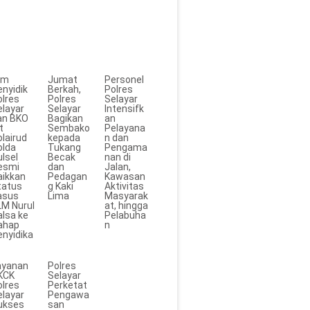
im
Jumat
Personel
enyidik
Berkah,
Polres
olres
Polres
Selayar
elayar
Selayar
Intensifk
an BKO
Bagikan
an
t
Sembako
Pelayana
lairud
kepada
n dan
olda
Tukang
Pengama
lsel
Becak
nan di
esmi
dan
Jalan,
aikkan
Pedagan
Kawasan
tatus
g Kaki
Aktivitas
asus
Lima
Masyarak
LM Nurul
at, hingga
alsa ke
Pelabuha
ahap
n
enyidika
ayanan
Polres
KCK
Selayar
olres
Perketat
elayar
Pengawa
ukses
san