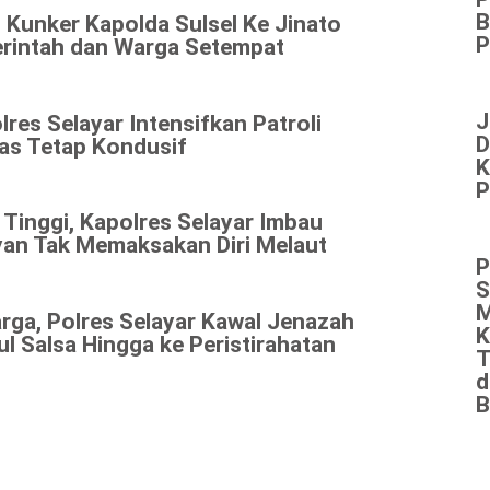
B
 Kunker Kapolda Sulsel Ke Jinato
P
rintah dan Warga Setempat
J
lres Selayar Intensifkan Patroli
D
as Tetap Kondusif
K
P
Tinggi, Kapolres Selayar Imbau
yan Tak Memaksakan Diri Melaut
P
S
M
rga, Polres Selayar Kawal Jenazah
K
l Salsa Hingga ke Peristirahatan
T
d
B