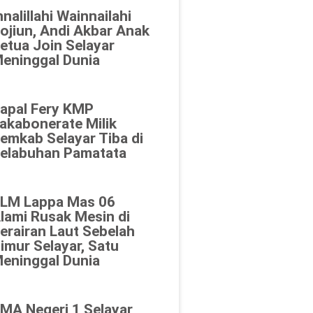
nnalillahi Wainnailahi
ojiun, Andi Akbar Anak
etua Join Selayar
eninggal Dunia
apal Fery KMP
akabonerate Milik
emkab Selayar Tiba di
elabuhan Pamatata
LM Lappa Mas 06
lami Rusak Mesin di
erairan Laut Sebelah
imur Selayar, Satu
eninggal Dunia
MA Negeri 1 Selayar