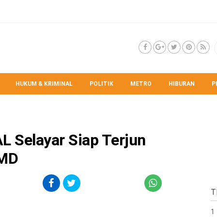
HUKUM & KRIMINAL
POLITIK
METRO
HIBURAN
P
L Selayar Siap Terjun
MMD
T
1