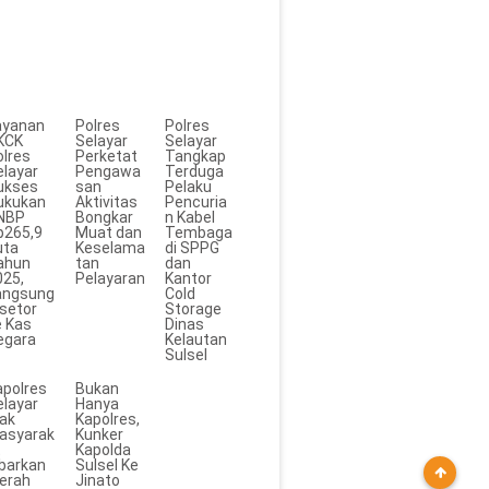
ayanan
Polres
Polres
KCK
Selayar
Selayar
olres
Perketat
Tangkap
elayar
Pengawa
Terduga
ukses
san
Pelaku
ukukan
Aktivitas
Pencuria
NBP
Bongkar
n Kabel
p265,9
Muat dan
Tembaga
uta
Keselama
di SPPG
ahun
tan
dan
025,
Pelayaran
Kantor
angsung
Cold
isetor
Storage
e Kas
Dinas
egara
Kelautan
Sulsel
apolres
Bukan
elayar
Hanya
jak
Kapolres,
asyarak
Kunker
t
Kapolda
ibarkan
Sulsel Ke
erah
Jinato