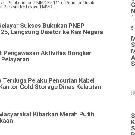
esmi Pelaksanaan TMMD Ke 111 di Pendopo Rujab
G
an Personil Ke Lokasi TMMD
→
N
1
Selayar Sukses Bukukan PNBP
5
25, Langsung Disetor ke Kas Negara
M
S
M
at Pengawasan Aktivitas Bongkar
A
 Pelayaran
S
p Terduga Pelaku Pencurian Kabel
antor Cold Storage Dinas Kelautan
H
 Masyarakat Kibarkan Merah Putih
S
kaan
K
S
P