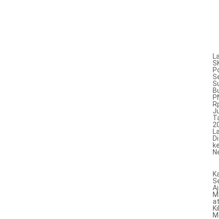
L
S
P
S
S
B
P
R
J
T
2
L
D
k
N
K
S
A
M
a
K
M