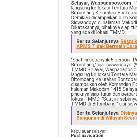
Selayar, Waspadapos.com-
P
langsung ke lokasi Tentara 
Bitombang Kelurahan Bontoban
Demikian disampaikan oleh Ko
Siswandoyo di halaman Makodim
Dikatakannya, pihaknya siap tu
yang ada di lokasi TMMD.
Berita Selanjutnya
Resmik
APMS Tidak Bermain Cur
“Saat ini sebanyak 6 personil 
Bitombang,” ujar siswandoyo. (
TMMD Selayar, Waspadapos.com
langsung ke lokasi Tentara 
Bitombang Kelurahan Bontoban
disampaikan oleh Komandan Po
halaman Makodim 1415 Selayar,
pihaknya siap turun dan berpar
lokasi TMMD. “Saat ini sebanya
TMMD di Bitombang,” ujar sisw
Berita Selanjutnya
Disiny
Bangunan di Wilayah Keca
Kepulauanselayar
Post navigation