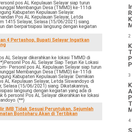
ersonil pos AL Kepulauan Selayar siap turun
I
Manunggal Membangun Desa (TMMD) ke-111di
gung Kabupaten Kepulauan Selayar.
R
mandan Pos AL Kepulauan Selayar, Letda
K
 1415 Selayar, Selasa (15/06/2021) siang.
M
run dan berpartisipasi langsung dengan kegiatan
2
an 4 Pertashop, Bupati Selayar Ingatkan
ang
K
T
Pos AL Selayar dikerahkan ke lokasi TMMD di
P
**)Personil Pos AL Selayar Siap Terjun Ke Lokasi
P
- Personil pos AL Kepulauan Selayar siap turun
Manunggal Membangun Desa (TMMD) ke-111di
3
gung Kabupaten Kepulauan Selayar. Demikian
s AL Kepulauan Selayar, Letda Siswandoyo di
K
 Selasa (15/06/2021) siang. Dikatakannya,
tisipasi langsung dengan kegiatan yang ada di
A
k 6 personil Pos AL Selayar dikerahkan ke lokasi
P
andoyo. (**)
T
alir IMB Tidak Sesuai Peruntukan, Sejumlah
M
matan Bontoharu Akan di Tertibkan
4
S