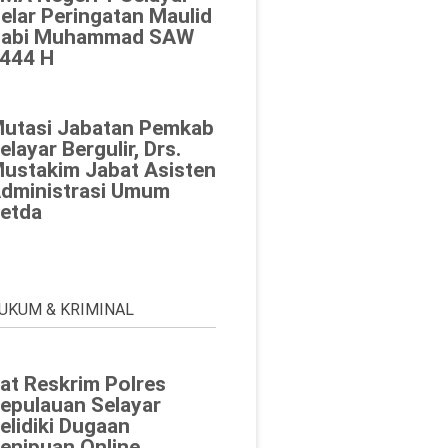
elar Peringatan Maulid
abi Muhammad SAW
444 H
utasi Jabatan Pemkab
elayar Bergulir, Drs.
ustakim Jabat Asisten
dministrasi Umum
etda
UKUM & KRIMINAL
at Reskrim Polres
epulauan Selayar
elidiki Dugaan
enipuan Online