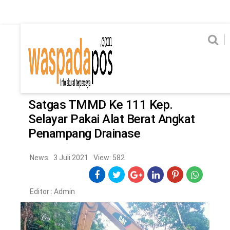
Home
News
Home
News
Ekonomi
Hukum & Kriminal
Politik
Metro
Hi
Ekonomi
Hukum & Kriminal
Home
/
News
Politik
Metro
Satgas TMMD Ke 111 Kep.
Selayar Pakai Alat Berat Angkat
Hiburan
Pendidikan
Penampang Drainase
Edukasi
Tekno
News
3 Juli 2021
View: 582
CHANEL
Editor :
Admin
Home
News
Ekonomi
Hukum & Kriminal
Politik
Metro
Hiburan
Pendidikan
Edukasi
Tekno