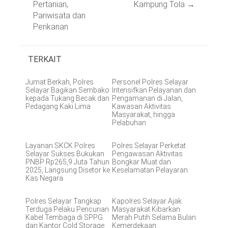
Pertanian,
Kampung Tola
→
Pariwisata dan
Perikanan
TERKAIT
Jumat Berkah, Polres
Personel Polres Selayar
Selayar Bagikan Sembako
Intensifkan Pelayanan dan
kepada Tukang Becak dan
Pengamanan di Jalan,
Pedagang Kaki Lima
Kawasan Aktivitas
Masyarakat, hingga
Pelabuhan
Layanan SKCK Polres
Polres Selayar Perketat
Selayar Sukses Bukukan
Pengawasan Aktivitas
PNBP Rp265,9 Juta Tahun
Bongkar Muat dan
2025, Langsung Disetor ke
Keselamatan Pelayaran
Kas Negara
Polres Selayar Tangkap
Kapolres Selayar Ajak
Terduga Pelaku Pencurian
Masyarakat Kibarkan
Kabel Tembaga di SPPG
Merah Putih Selama Bulan
dan Kantor Cold Storage
Kemerdekaan