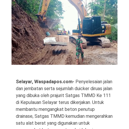
©
Copyright
2026
Waspada
Pos
·
Theme
by
Selayar, Waspadapos.com-
Penyelesaian jalan
HWD
dan jembatan serta sejumlah duicker diruas jalan
yang dibuka oleh prajurit Satgas TMMD Ke 111
di Kepulauan Selayar terus dikerjakan. Untuk
membantu mengangkat beton penutup
drainase, Satgas TMMD kemudian mengerahkan
satu alat berat yang digunakan untuk