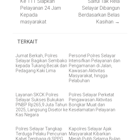
Ke 111 Siapkan
Saiful Tak Rela
Pelayanan 24 Jam
Selayar Dibangun
Kepada
Berdasarkan Belas
masyarakat
Kasihan
→
TERKAIT
Jumat Berkah, Polres
Personel Polres Selayar
Selayar Bagikan Sembako
Intensifkan Pelayanan dan
kepada Tukang Becak dan
Pengamanan di Jalan,
Pedagang Kaki Lima
Kawasan Aktivitas
Masyarakat, hingga
Pelabuhan
Layanan SKCK Polres
Polres Selayar Perketat
Selayar Sukses Bukukan
Pengawasan Aktivitas
PNBP Rp265,9 Juta Tahun
Bongkar Muat dan
2025, Langsung Disetor ke
Keselamatan Pelayaran
Kas Negara
Polres Selayar Tangkap
Kapolres Selayar Ajak
Terduga Pelaku Pencurian
Masyarakat Kibarkan
Kabel Tembaga di SPPG
Merah Putih Selama Bulan