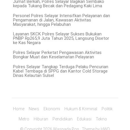
Jumat Berkah, Polres Selayar Bagikan Sembako
kepada Tukang Becak dan Pedagang Kaki Lima
Personel Polres Selayar Intensifkan Pelayanan dan
Pengamanan di Jalan, Kawasan Aktivitas
Masyarakat, hingga Pelabuhan
Layanan SKCK Polres Selayar Sukses Bukukan
PNBP Rp265,9 Juta Tahun 2025, Langsung Disetor
ke Kas Negara
Polres Selayar Perketat Pengawasan Aktivitas
Bongkar Muat dan Keselamatan Pelayaran
Polres Selayar Tangkap Terduga Pelaku Pencurian
Kabel Tembaga di SPPG dan Kantor Cold Storage
Dinas Kelautan Sulsel
Home
News
Ekonomi
Hukum & Kriminal
Politik
Metro
Hiburan
Pendidikan
Edukasi
Tekno
© Copyright 2026 Waspada Pos · Theme by
HWD