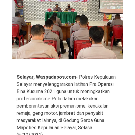
©
Copyright
2026
Waspada
Pos
·
Selayar, Waspadapos.com-
Polres Kepulauan
Theme
Selayar menyelenggarakan latihan Pra Operasi
by
HWD
Bina Kusuma 2021 guna untuk meningkatkan
profesionalisme Polri dalam melakukan
pemberantasan aksi premanisme, kenakalan
remaja, geng motor, jambret dan penyakit
masyarakat lainnya, di Gedung Serba Guna
Mapolres Kepulauan Selayar, Selasa
(5/10/2021).