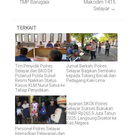
TMP Barugaia
Makodim 1415
Selayar
→
TERKAIT
Tim Penyidik Polres
Jumat Berkah, Polres
Selayar dan BKO Dit
Selayar Bagikan Sembako
Polairud Polda Sulsel
kepada Tukang Becak dan
Resmi Naikkan Status
Pedagang Kaki Lima
Kasus KLM Nurul Salsa ke
Tahap Penyidikan
Layanan SKCK Polres
Selayar Sukses Bukukan
PNBP Rp265,9 Juta Tahun
2025, Langsung Disetor ke
Kas Negara
Personel Polres Selayar
Intensifkan Pelayanan dan