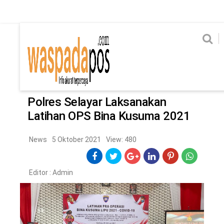
Home
News
Home
News
Ekonomi
Hukum & Kriminal
Politik
Metro
Hi
Ekonomi
Hukum & Kriminal
Home
/
News
Politik
Metro
Polres Selayar Laksanakan
Latihan OPS Bina Kusuma 2021
Hiburan
Pendidikan
Edukasi
Tekno
News
5 Oktober 2021
View: 480
CHANEL
Editor :
Admin
Home
News
Ekonomi
Hukum & Kriminal
Politik
Metro
Hiburan
Pendidikan
Edukasi
Tekno