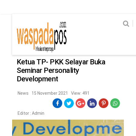
Home
News
Home
News
Ekonomi
Hukum & Kriminal
Politik
Metro
Hi
Ekonomi
Hukum & Kriminal
Home
/
News
Politik
Metro
Ketua TP- PKK Selayar Buka
Seminar Personality
Hiburan
Pendidikan
Development
Edukasi
Tekno
News
15 November 2021
View: 491
CHANEL
Editor :
Admin
Home
News
Ekonomi
Hukum & Kriminal
Politik
Metro
Hiburan
Pendidikan
Edukasi
Tekno