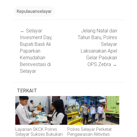
Kepulauanselayar
Post
←
Selayar
Jelang Natal dan
navigation
Invesment Day,
Tahun Baru, Polres
Bupati Basli Ali
Selayar
Paparkan
Laksanakan Apel
Kemudahan
Gelar Pasukan
Berinvestasi di
OPS Zebra
→
Selayar
TERKAIT
Layanan SKCK Polres
Polres Selayar Perketat
Selayar Sukses Bukukan
Pengawasan Aktivitas