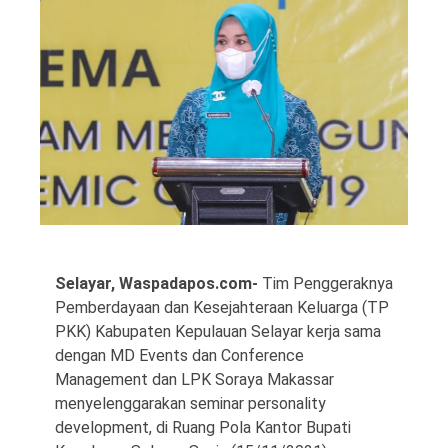
©
Copyright
2026
Waspada
Pos
·
Theme
by
Selayar, Waspadapos.com-
Tim Penggeraknya
HWD
Pemberdayaan dan Kesejahteraan Keluarga (TP
PKK) Kabupaten Kepulauan Selayar kerja sama
dengan MD Events dan Conference
Management dan LPK Soraya Makassar
menyelenggarakan seminar personality
development, di Ruang Pola Kantor Bupati