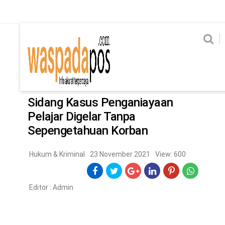
Home
News
Home
News
Ekonomi
Hukum & Kriminal
Politik
Metro
Hi
Ekonomi
Hukum & Kriminal
Home
/
Hukum & Kriminal
Politik
Metro
Sidang Kasus Penganiayaan
Pelajar Digelar Tanpa
Hiburan
Pendidikan
Sepengetahuan Korban
Edukasi
Tekno
Hukum & Kriminal
23 November 2021
View: 600
CHANEL
Editor :
Admin
Home
News
Ekonomi
Hukum & Kriminal
Politik
Metro
Hiburan
Pendidikan
Edukasi
Tekno