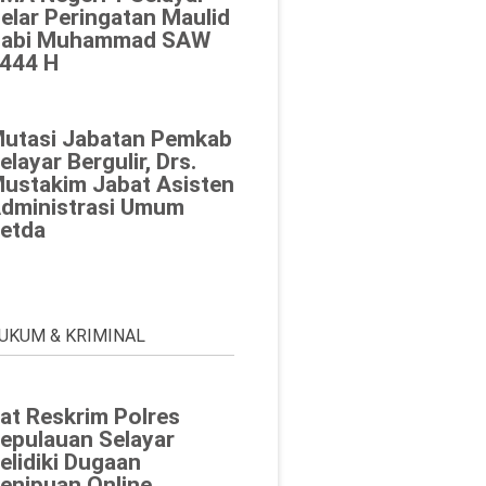
elar Peringatan Maulid
abi Muhammad SAW
444 H
utasi Jabatan Pemkab
elayar Bergulir, Drs.
ustakim Jabat Asisten
dministrasi Umum
etda
UKUM & KRIMINAL
at Reskrim Polres
epulauan Selayar
elidiki Dugaan
enipuan Online