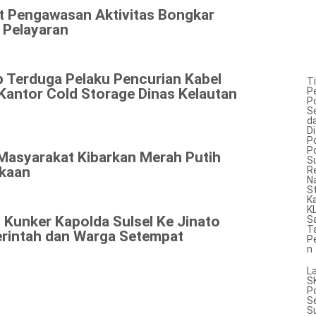
at Pengawasan Aktivitas Bongkar
 Pelayaran
p Terduga Pelaku Pencurian Kabel
T
antor Cold Storage Dinas Kelautan
P
P
S
d
Di
Po
P
 Masyarakat Kibarkan Merah Putih
Su
kaan
R
N
S
K
K
 Kunker Kapolda Sulsel Ke Jinato
S
T
rintah dan Warga Setempat
P
n
L
S
P
S
S