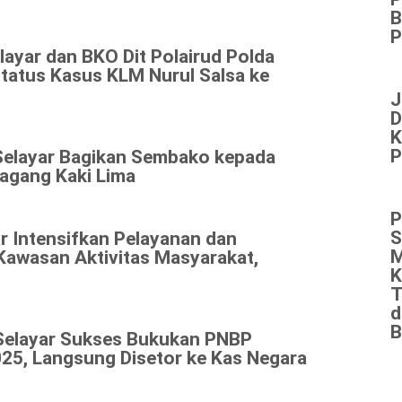
B
P
layar dan BKO Dit Polairud Polda
Status Kasus KLM Nurul Salsa ke
J
D
K
P
Selayar Bagikan Sembako kepada
agang Kaki Lima
P
S
r Intensifkan Pelayanan dan
M
Kawasan Aktivitas Masyarakat,
K
T
d
B
Selayar Sukses Bukukan PNBP
25, Langsung Disetor ke Kas Negara