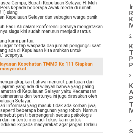
asca Gempa, Bupati Kepulauan Selayar, H. Muh
I
i Pers kepada beberapa Awak media di rumah
1) siang.
R
 Kepulauan Selayar dan sebagian warga panik
K
M
Muh Basli Ali dalam konferensi persnya mengatakan
nya siaga kini sudah menurun menjadi status
2
ang kami pantau.
u agar tetap waspada dan jumlah pengungsi saat
K
yang ada di Kepulauan kita arahkan untuk
T
,” ucapnya.
P
layanan Kesehatan TMMD Ke 111 Siapkan
P
 masyarakat
3
uga mengungkapkan bahwa menurut pantauan dari
K
jajaran yang ada di wilayah bahwa yang paling
amatan di Kepulauan Selayar yaitu Kecamatan
A
imarannu dan tentunya ini juga dirasakan oleh
P
ulauan Selayar.
T
 dari Informasi yang masuk tidak ada korban jiwa,
M
 seperti beberapa bangunan yang roboh. Namun
ersebut pasti berpengaruh secara psikologis
 dan ini tentu menjadi fokus kami untuk
4
dukasi kepada masyarakat agar jangan terlalu
S