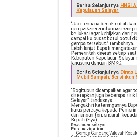
Berita Selanjutnya
HNSI Ak
Kepulauan Selayar
“Jadi rencana besok subuh kam
gempa karena informasi yang 
ke lokasi agar kebijakan dari 
sampai ke pusat betul betul d
gempa tersebut,” tambahnya.
Lebih lanjut Bupati mengataka
Pemerintah daerah setiap saa
Kabupaten Kepulauan Selayar m
langsung dengan BMKG.
Berita Selanjutnya
Dinas 
Mobil Sampah, Bersihkan 
“Begitupun disampaikan agar t
ditetapkan juga beberapa titik
Selayar,” tandasnya.
Mengakhiri keterangannya Bupat
harus percaya kepada Pemerint
dan jangan terpengaruh kepada 
Bupati (Sya)
Kepulauanselayar
Post navigation
←
Gempa Guncang Wilayah Kepula