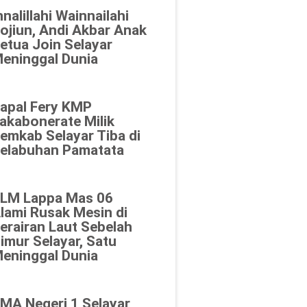
nnalillahi Wainnailahi
ojiun, Andi Akbar Anak
etua Join Selayar
eninggal Dunia
apal Fery KMP
akabonerate Milik
emkab Selayar Tiba di
elabuhan Pamatata
LM Lappa Mas 06
lami Rusak Mesin di
erairan Laut Sebelah
imur Selayar, Satu
eninggal Dunia
MA Negeri 1 Selayar