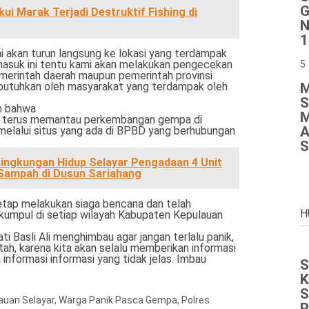
G
ui Marak Terjadi Destruktif Fishing di
N
1
i akan turun langsung ke lokasi yang terdampak
masuk ini tentu kami akan melakukan pengecekan
5
pemerintah daerah maupun pemerintah provinsi
M
ibutuhkan oleh masyarakat yang terdampak oleh
S
n bahwa
M
t terus memantau perkembangan gempa di
A
elalui situs yang ada di BPBD yang berhubungan
S
Lingkungan Hidup Selayar Pengadaan 4 Unit
Sampah di Dusun Sariahang
etap melakukan siaga bencana dan telah
H
 kumpul di setiap wilayah Kabupaten Kepulauan
i Basli Ali menghimbau agar jangan terlalu panik,
ah, karena kita akan selalu memberikan informasi
informasi informasi yang tidak jelas. Imbau
S
K
S
uan Selayar, Warga Panik
Pasca Gempa, Polres
P