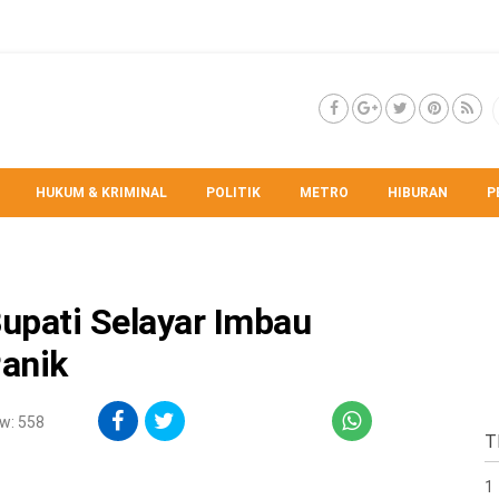
HUKUM & KRIMINAL
POLITIK
METRO
HIBURAN
P
upati Selayar Imbau
anik
w: 558
T
1