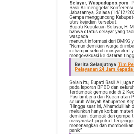
Selayar, Waspadapos.com-
P
Basli Ali menggelar Konferens
Jabatannya, Selasa (14/12/202
Gempa mengguncang Kabupaten
atas kejadian tersebut.
Bupati Kepulauan Selayar, H. 
bahwa status selayar yang tadi
waspada
menurut informasi dari BMKG y
“Namun demikian warga di imba
ini hampir seluruh masyarakat 
mengevakuasi ke dataran tinggi
Berita Selanjutnya
Tim Pe
Pelayanan 24 Jam Kepada
Selain itu, Bupati Basli Ali j
pada laporan BPBD dan seluruh 
terdampak gempa ada di 2 Kec
Pasilambena dan Kecamatan Pas
seluruh Wilayah Kabupaten Kep
“Hingga saat ini, Alhamdulillah
melainkan hanya korban materi
demikian, dampak dari gempa t
masyarakat juga ikut terganggu
menenangkan dan memberikan e
panik”