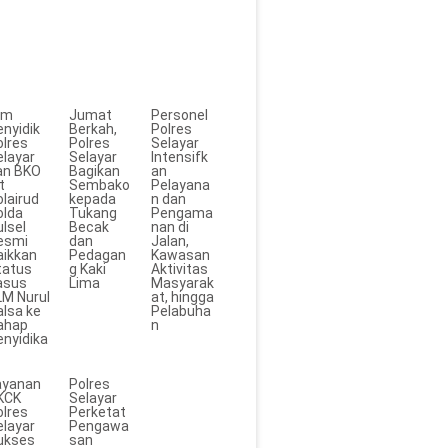
im
Jumat
Personel
enyidik
Berkah,
Polres
olres
Polres
Selayar
elayar
Selayar
Intensifk
an BKO
Bagikan
an
t
Sembako
Pelayana
lairud
kepada
n dan
olda
Tukang
Pengama
lsel
Becak
nan di
esmi
dan
Jalan,
aikkan
Pedagan
Kawasan
tatus
g Kaki
Aktivitas
asus
Lima
Masyarak
LM Nurul
at, hingga
alsa ke
Pelabuha
ahap
n
enyidika
ayanan
Polres
KCK
Selayar
olres
Perketat
elayar
Pengawa
ukses
san