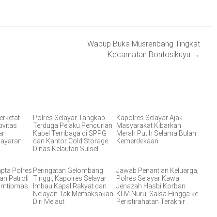
Wabup Buka Musrenbang Tingkat
Kecamatan Bontosikuyu
→
erketat
Polres Selayar Tangkap
Kapolres Selayar Ajak
ivitas
Terduga Pelaku Pencurian
Masyarakat Kibarkan
an
Kabel Tembaga di SPPG
Merah Putih Selama Bulan
layaran
dan Kantor Cold Storage
Kemerdekaan
Dinas Kelautan Sulsel
apta Polres
Peringatan Gelombang
Jawab Penantian Keluarga,
an Patroli
Tinggi, Kapolres Selayar
Polres Selayar Kawal
Kamtibmas
Imbau Kapal Rakyat dan
Jenazah Hasbi Korban
Nelayan Tak Memaksakan
KLM Nurul Salsa Hingga ke
Diri Melaut
Peristirahatan Terakhir