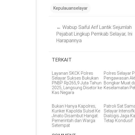
Kepulauanselayar
Post
←
Wabup Saiful Arif Lantik Sejumlah
navigation
Pejabat Lingkup Pemkab Selayar, Ini
Harapannya
TERKAIT
Layanan SKCK Polres
Polres Selayar P
Selayar Sukses Bukukan
Pengawasan Akt
PNBP Rp265,9 Juta Tahun
Bongkar Muat d
2025, Langsung Disetor ke
Keselamatan Pe
Kas Negara
Bukan Hanya Kapolres,
Patroli Sat Sam
Kunker Kapolda Sulsel Ke
Selayar Intensifk
Jinato Disambut Hangat
Dialogis Jaga 
Pemerintah dan Warga
Tetap Kondusif
Setempat