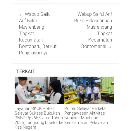
Post
←
Wabup Saiful
Wabup Saiful Arif
navigation
Arif Buka
Buka Pelaksanaan
Musrenbang
Musrenbang
Tingkat
Tingkat
Kecamatan
Kecamatan
Bontoharu, Berikut
Bontomanai
→
Penjelasannya
TERKAIT
Layanan SKCK Polres
Polres Selayar Perketat
Selayar Sukses Bukukan
Pengawasan Aktivitas
PNBP Rp265,9 Juta Tahun
Bongkar Muat dan
2025, Langsung Disetor ke
Keselamatan Pelayaran
Kas Negara