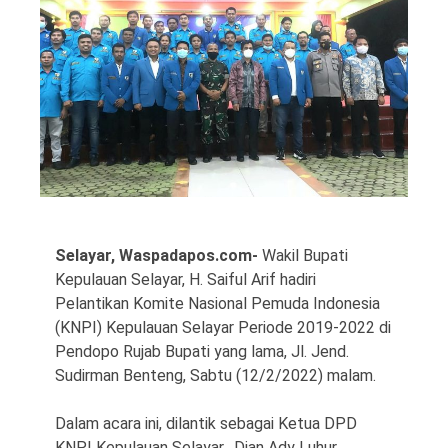
©
Copyright
2026
Waspada
Pos
·
Selayar, Waspadapos.com-
Wakil Bupati
Theme
Kepulauan Selayar, H. Saiful Arif hadiri
by
HWD
Pelantikan Komite Nasional Pemuda Indonesia
(KNPI) Kepulauan Selayar Periode 2019-2022 di
Pendopo Rujab Bupati yang lama, Jl. Jend.
Sudirman Benteng, Sabtu (12/2/2022) malam.
Dalam acara ini, dilantik sebagai Ketua DPD
KNPI Kepulauan Selayar, Dian Ady Luhur,