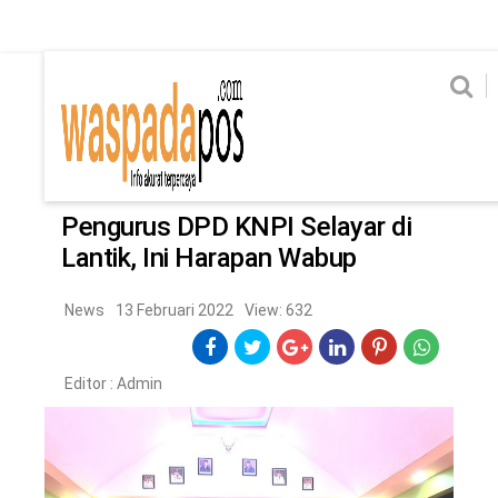
Home
News
Home
News
Ekonomi
Hukum & Kriminal
Politik
Metro
Hi
Ekonomi
Hukum & Kriminal
Home
/
News
Politik
Metro
Pengurus DPD KNPI Selayar di
Lantik, Ini Harapan Wabup
Hiburan
Pendidikan
Edukasi
Tekno
News
13 Februari 2022
View: 632
CHANEL
Editor :
Admin
Home
News
Ekonomi
Hukum & Kriminal
Politik
Metro
Hiburan
Pendidikan
Edukasi
Tekno