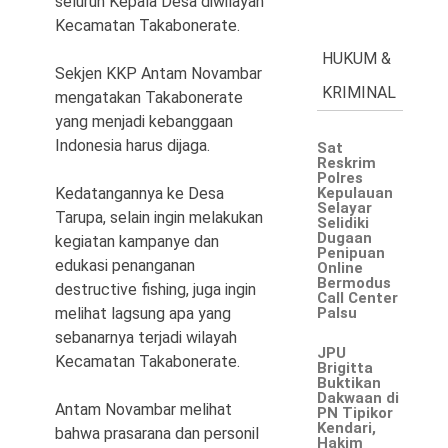
seluruh Kepala Desa diwilayah
Kecamatan Takabonerate.
HUKUM &
Sekjen KKP Antam Novambar
KRIMINAL
mengatakan Takabonerate
yang menjadi kebanggaan
Indonesia harus dijaga.
Sat
Reskrim
Polres
Kedatangannya ke Desa
Kepulauan
Selayar
Tarupa, selain ingin melakukan
Selidiki
Dugaan
kegiatan kampanye dan
Penipuan
edukasi penanganan
Online
Bermodus
destructive fishing, juga ingin
Call Center
melihat lagsung apa yang
Palsu
sebanarnya terjadi wilayah
JPU
Kecamatan Takabonerate.
Brigitta
Buktikan
Dakwaan di
Antam Novambar melihat
PN Tipikor
Kendari,
bahwa prasarana dan personil
Hakim