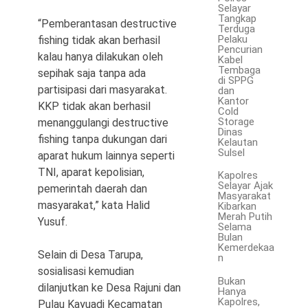
Selayar
Tangkap
“Pemberantasan destructive
Terduga
Pelaku
fishing tidak akan berhasil
Pencurian
kalau hanya dilakukan oleh
Kabel
Tembaga
sepihak saja tanpa ada
di SPPG
partisipasi dari masyarakat.
dan
Kantor
KKP tidak akan berhasil
Cold
Storage
menanggulangi destructive
Dinas
fishing tanpa dukungan dari
Kelautan
Sulsel
aparat hukum lainnya seperti
TNI, aparat kepolisian,
Kapolres
Selayar Ajak
pemerintah daerah dan
Masyarakat
masyarakat,” kata Halid
Kibarkan
Merah Putih
Yusuf.
Selama
Bulan
Kemerdekaa
Selain di Desa Tarupa,
n
sosialisasi kemudian
Bukan
dilanjutkan ke Desa Rajuni dan
Hanya
Kapolres,
Pulau Kayuadi Kecamatan