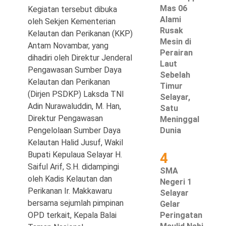
Mas 06
Kegiatan tersebut dibuka
Alami
oleh Sekjen Kementerian
Rusak
Kelautan dan Perikanan (KKP)
Mesin di
Antam Novambar, yang
©
Perairan
Copyright
dihadiri oleh Direktur Jenderal
Laut
2026
Pengawasan Sumber Daya
Waspada
Sebelah
Pos
Kelautan dan Perikanan
·
Timur
Theme
(Dirjen PSDKP) Laksda TNI
Selayar,
by
Adin Nurawaluddin, M. Han,
HWD
Satu
Direktur Pengawasan
Meninggal
Pengelolaan Sumber Daya
Dunia
Kelautan Halid Jusuf, Wakil
Bupati Kepulaua Selayar H.
4
Saiful Arif, S.H. didampingi
SMA
oleh Kadis Kelautan dan
Negeri 1
Perikanan Ir. Makkawaru
Selayar
bersama sejumlah pimpinan
Gelar
OPD terkait, Kepala Balai
Peringatan