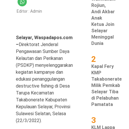
Rojiun,
Hukum & Kriminal
Editor :
Admin
Andi Akbar
Anak
Politik
Ketua Join
Selayar
Metro
Meninggal
Selayar, Waspadapos.com
Dunia
–
Direktorat Jenderal
Hiburan
Pengawasan Sumber Daya
2
Kelautan dan Perikanan
Pendidikan
(PSDKP) menyelenggarakan
Kapal Fery
kegiatan kampanye dan
KMP
Edukasi
edukasi penanggulangan
Takabonerate
Milik Pemkab
destructive fishing di Desa
Tekno
Selayar Tiba
Tarupa Kecamatan
di Pelabuhan
Takabonerate Kabupaten
Pamatata
Kepulauan Selayar, Provinsi
Sulawesi Selatan, Selasa
3
(22/3/2022).
KLM Lappa