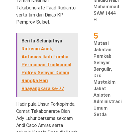
Maulid Nabi
Taman Nasional
Muhammad
Takabonerate Faad Rudianto,
SAW 1444
serta tim dari Dinas KP
H
Pemprov Sulsel.
5
Berita Selanjutnya
Mutasi
Ratusan Anak,
Jabatan
Pemkab
Antusias Ikuti Lomba
Selayar
Permainan Tradisional
Bergulir,
Polres Selayar Dalam
Drs.
Rangka Hari
Mustakim
Bhayangkara ke-77
Jabat
Asisten
Administrasi
Hadir pula Unsur Forkopimda,
Umum
Camat Takabonerate Dian
Setda
Ady Luhur bersama sekcam
Andi Caco Amras serta