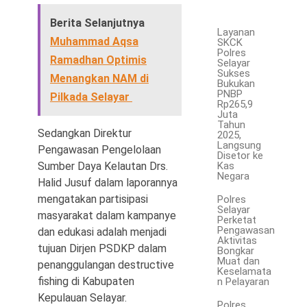
Berita Selanjutnya
Layanan
Muhammad Aqsa
SKCK
Polres
Ramadhan Optimis
Selayar
Sukses
Menangkan NAM di
Bukukan
PNBP
Pilkada Selayar
Rp265,9
Juta
Tahun
Sedangkan Direktur
2025,
Langsung
Pengawasan Pengelolaan
Disetor ke
Sumber Daya Kelautan Drs.
Kas
Negara
Halid Jusuf dalam laporannya
mengatakan partisipasi
Polres
Selayar
masyarakat dalam kampanye
Perketat
Pengawasan
dan edukasi adalah menjadi
Aktivitas
tujuan Dirjen PSDKP dalam
Bongkar
Muat dan
penanggulangan destructive
Keselamata
fishing di Kabupaten
n Pelayaran
Kepulauan Selayar.
Polres