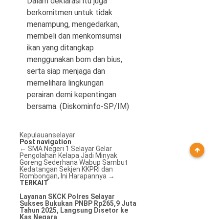
Dalam deklarasi itu juga
berkomitmen untuk tidak
menampung, mengedarkan,
membeli dan menkomsumsi
ikan yang ditangkap
menggunakan bom dan bius,
serta siap menjaga dan
memelihara lingkungan
perairan demi kepentingan
bersama. (Diskominfo-SP/IM)
Kepulauanselayar
Post navigation
←
SMA Negeri 1 Selayar Gelar
Pengolahan Kelapa Jadi Minyak
Goreng Sederhana
Wabup Sambut
Kedatangan Sekjen KKPRI dan
Rombongan, Ini Harapannya
→
TERKAIT
Layanan SKCK Polres Selayar
Sukses Bukukan PNBP Rp265,9 Juta
Tahun 2025, Langsung Disetor ke
Kas Negara