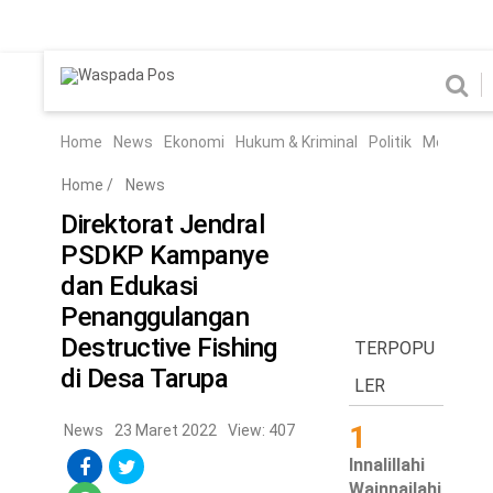
Home
News
Home
News
Ekonomi
Hukum & Kriminal
Politik
Metro
Hi
Ekonomi
Hukum & Kriminal
Home
/
News
Politik
Metro
Direktorat Jendral
PSDKP Kampanye
Hiburan
Pendidikan
dan Edukasi
Edukasi
Tekno
Penanggulangan
Destructive Fishing
TERPOPU
Chanel
di Desa Tarupa
Home
LER
1
News
23 Maret 2022
View: 407
News
Innalillahi
Ekonomi
Wainnailahi