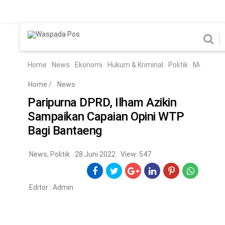
Home
News
Home
News
Ekonomi
Hukum & Kriminal
Politik
Metro
Hi
Ekonomi
Hukum & Kriminal
Home
/
News
Politik
Metro
Paripurna DPRD, Ilham Azikin
Sampaikan Capaian Opini WTP
Hiburan
Pendidikan
Bagi Bantaeng
Edukasi
Tekno
News
,
Politik
28 Juni 2022
View: 547
CHANEL
Editor :
Admin
Home
News
Ekonomi
Hukum & Kriminal
Politik
Metro
Hiburan
Pendidikan
Edukasi
Tekno