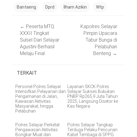
Bantaeng
Dprd
Ilham Azikin
Wtp
Post
←
Peserta MTQ
Kapolres Selayar
navigation
XXXII Tingkat
Pimpin Upacara
Sulsel Dari Selayar
Tabur Bunga di
Agustini Berhasil
Pelabuhan
Melaju Final
Benteng
→
TERKAIT
Personel Polres Selayar
Layanan SKCK Polres
Intensifkan Pelayanan dan
Selayar Sukses Bukukan
Pengamanan di Jalan,
PNBP Rp265,9 Juta Tahun
Kawasan Aktivitas
2025, Langsung Disetor ke
Masyarakat, hingga
Kas Negara
Pelabuhan
Polres Selayar Perketat
Polres Selayar Tangkap
Pengawasan Aktivitas
Terduga Pelaku Pencurian
Bongkar Muat dan
Kabel Tembaga di SPPG