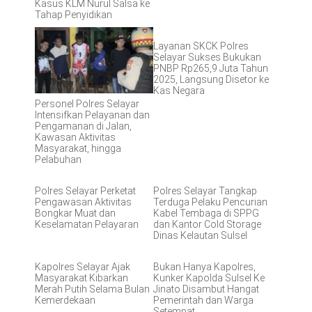
Kasus KLM Nurul Salsa ke
Tahap Penyidikan
Layanan SKCK Polres
Selayar Sukses Bukukan
PNBP Rp265,9 Juta Tahun
2025, Langsung Disetor ke
Kas Negara
Personel Polres Selayar
Intensifkan Pelayanan dan
Pengamanan di Jalan,
Kawasan Aktivitas
Masyarakat, hingga
Pelabuhan
Polres Selayar Perketat
Polres Selayar Tangkap
Pengawasan Aktivitas
Terduga Pelaku Pencurian
Bongkar Muat dan
Kabel Tembaga di SPPG
Keselamatan Pelayaran
dan Kantor Cold Storage
Dinas Kelautan Sulsel
Kapolres Selayar Ajak
Bukan Hanya Kapolres,
Masyarakat Kibarkan
Kunker Kapolda Sulsel Ke
Merah Putih Selama Bulan
Jinato Disambut Hangat
Kemerdekaan
Pemerintah dan Warga
Setempat