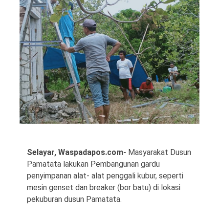
©
Copyright
2026
Waspada
Pos
·
Theme
by
HWD
Selayar, Waspadapos.com-
Masyarakat Dusun
Pamatata lakukan Pembangunan gardu
penyimpanan alat- alat penggali kubur, seperti
mesin genset dan breaker (bor batu) di lokasi
pekuburan dusun Pamatata.