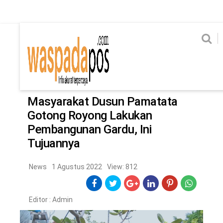
Home
News
Home
News
Ekonomi
Hukum & Kriminal
Politik
Metro
Hi
Ekonomi
Hukum & Kriminal
Home
/
News
Politik
Metro
Masyarakat Dusun Pamatata
Gotong Royong Lakukan
Hiburan
Pendidikan
Pembangunan Gardu, Ini
Edukasi
Tekno
Tujuannya
News
1 Agustus 2022
View: 812
CHANEL
Home
News
Ekonomi
Hukum & Kriminal
Politik
Metro
Hiburan
Pendidikan
Edukasi
Tekno
Editor :
Admin