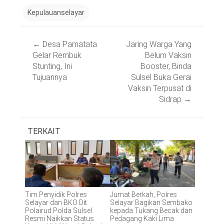
Kepulauanselayar
Post
←
Desa Pamatata
Jaring Warga Yang
navigation
Gelar Rembuk
Belum Vaksin
Stunting, Ini
Booster, Binda
Tujuannya
Sulsel Buka Gerai
Vaksin Terpusat di
Sidrap
→
TERKAIT
Tim Penyidik Polres
Jumat Berkah, Polres
Selayar dan BKO Dit
Selayar Bagikan Sembako
Polairud Polda Sulsel
kepada Tukang Becak dan
Resmi Naikkan Status
Pedagang Kaki Lima