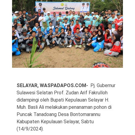
©
Copyright
2026
Waspada
Pos
·
Theme
by
SELAYAR, WASPADAPOS.COM-
Pj. Gubernur
HWD
Sulawesi Selatan Prof. Zudan Arif Fakrulloh
didampingi oleh Bupati Kepulauan Selayar H.
Muh. Basli Ali melakukan penanaman pohon di
Puncak Tanadoang Desa Bontomarannu
Kabupaten Kepulauan Selayar, Sabtu
(14/9/2024).