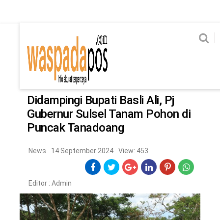
Home
News
Home
News
Ekonomi
Hukum & Kriminal
Politik
Metro
Hi
Ekonomi
Hukum & Kriminal
Home
/
News
Politik
Metro
Didampingi Bupati Basli Ali, Pj
Gubernur Sulsel Tanam Pohon di
Hiburan
Pendidikan
Puncak Tanadoang
Edukasi
Tekno
News
14 September 2024
View: 453
CHANEL
Editor :
Admin
Home
News
Ekonomi
Hukum & Kriminal
Politik
Metro
Hiburan
Pendidikan
Edukasi
Tekno