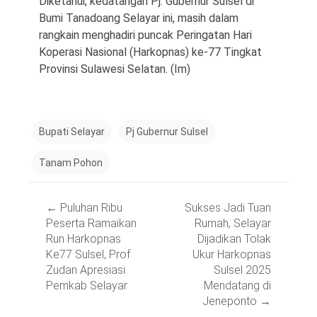
Diketahui, kedatangan Pj. Gubernur Sulsel di
Bumi Tanadoang Selayar ini, masih dalam
rangkain menghadiri puncak Peringatan Hari
Koperasi Nasional (Harkopnas) ke-77 Tingkat
Provinsi Sulawesi Selatan. (Im)
Bupati Selayar
Pj Gubernur Sulsel
Tanam Pohon
Post
←
Puluhan Ribu
Sukses Jadi Tuan
navigation
Peserta Ramaikan
Rumah, Selayar
Run Harkopnas
Dijadikan Tolak
Ke77 Sulsel, Prof
Ukur Harkopnas
Zudan Apresiasi
Sulsel 2025
Pemkab Selayar
Mendatang di
Jeneponto
→