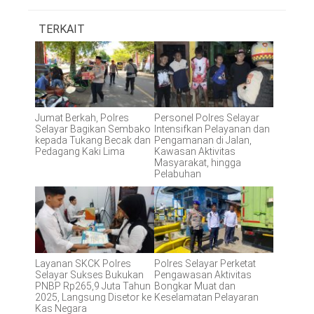
TERKAIT
Jumat Berkah, Polres
Personel Polres Selayar
Selayar Bagikan Sembako
Intensifkan Pelayanan dan
kepada Tukang Becak dan
Pengamanan di Jalan,
Pedagang Kaki Lima
Kawasan Aktivitas
Masyarakat, hingga
Pelabuhan
Layanan SKCK Polres
Polres Selayar Perketat
Selayar Sukses Bukukan
Pengawasan Aktivitas
PNBP Rp265,9 Juta Tahun
Bongkar Muat dan
2025, Langsung Disetor ke
Keselamatan Pelayaran
Kas Negara