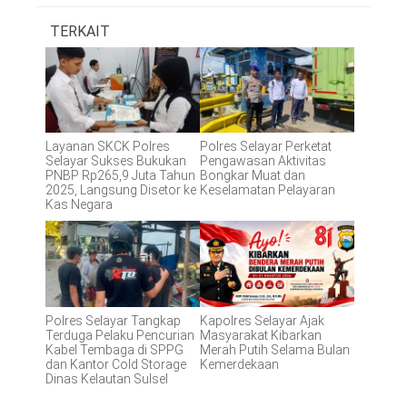
TERKAIT
Layanan SKCK Polres
Polres Selayar Perketat
Selayar Sukses Bukukan
Pengawasan Aktivitas
PNBP Rp265,9 Juta Tahun
Bongkar Muat dan
2025, Langsung Disetor ke
Keselamatan Pelayaran
Kas Negara
Polres Selayar Tangkap
Kapolres Selayar Ajak
Terduga Pelaku Pencurian
Masyarakat Kibarkan
Kabel Tembaga di SPPG
Merah Putih Selama Bulan
dan Kantor Cold Storage
Kemerdekaan
Dinas Kelautan Sulsel