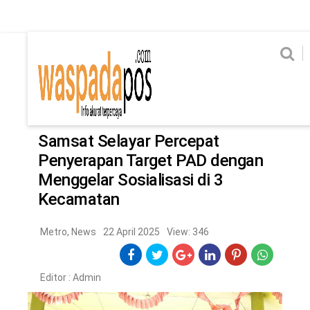
Home
News
Home
News
Ekonomi
Hukum & Kriminal
Politik
Metro
Hi
Ekonomi
Hukum & Kriminal
Home
/
Metro
Politik
Metro
Samsat Selayar Percepat
Penyerapan Target PAD dengan
Hiburan
Pendidikan
Menggelar Sosialisasi di 3
Edukasi
Tekno
Kecamatan
Metro
,
News
22 April 2025
View: 346
CHANEL
Home
News
Ekonomi
Hukum & Kriminal
Politik
Metro
Hiburan
Pendidikan
Edukasi
Tekno
Editor :
Admin