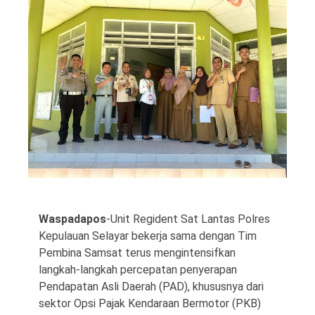
©
Copyright
2026
Waspada
Pos
·
Theme
by
HWD
Waspadapos
-Unit Regident Sat Lantas Polres
Kepulauan Selayar bekerja sama dengan Tim
Pembina Samsat terus mengintensifkan
langkah-langkah percepatan penyerapan
Pendapatan Asli Daerah (PAD), khususnya dari
sektor Opsi Pajak Kendaraan Bermotor (PKB)