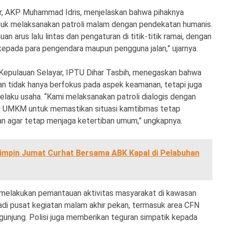
r, AKP Muhammad Idris, menjelaskan bahwa pihaknya
ntuk melaksanakan patroli malam dengan pendekatan humanis.
 arus lalu lintas dan pengaturan di titik-titik ramai, dengan
pada para pengendara maupun pengguna jalan,” ujarnya.
Kepulauan Selayar, IPTU Dihar Tasbih, menegaskan bahwa
akan tidak hanya berfokus pada aspek keamanan, tetapi juga
laku usaha. “Kami melaksanakan patroli dialogis dengan
u UMKM untuk memastikan situasi kamtibmas tetap
an agar tetap menjaga ketertiban umum,” ungkapnya.
Pimpin Jumat Curhat Bersama ABK Kapal di Pelabuhan
 melakukan pemantauan aktivitas masyarakat di kawasan
i pusat kegiatan malam akhir pekan, termasuk area CFN
unjung. Polisi juga memberikan teguran simpatik kepada