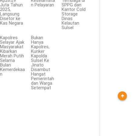
Rp265,9
Keselamata
Tembaga di
Juta Tahun
n Pelayaran
SPPG dan
2025,
Kantor Cold
Langsung
Storage
Disetor ke
Dinas
Kas Negara
Kelautan
Sulsel
Kapolres
Bukan
Selayar Ajak
Hanya
Masyarakat
Kapolres,
Kibarkan
Kunker
Merah Putih
Kapolda
Selama
Sulsel Ke
Bulan
Jinato
Kemerdekaa
Disambut
n
Hangat
Pemerintah
dan Warga
Setempat