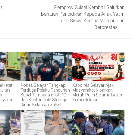
es
Pemprov Sulsel Kembali Salurkan
Bantuan Pendidikan Kepada Anak Yatim
dan Siswa Kurang Mampu dan
Berprestasi
→
erketat
Polres Selayar Tangkap
Kapolres Selayar Ajak
ivitas
Terduga Pelaku Pencurian
Masyarakat Kibarkan
an
Kabel Tembaga di SPPG
Merah Putih Selama Bulan
layaran
dan Kantor Cold Storage
Kemerdekaan
Dinas Kelautan Sulsel