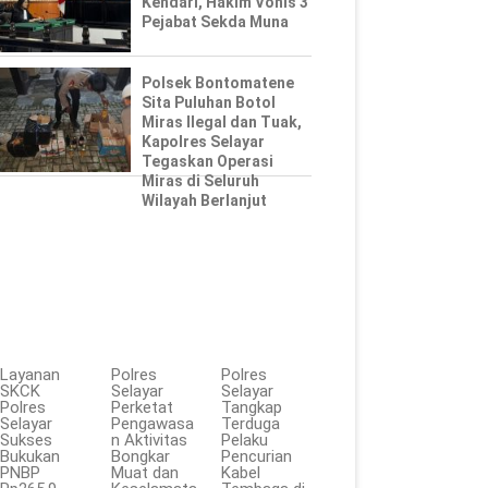
Kendari, Hakim Vonis 3
Pejabat Sekda Muna
Polsek Bontomatene
Sita Puluhan Botol
Miras Ilegal dan Tuak,
Kapolres Selayar
Tegaskan Operasi
Miras di Seluruh
Wilayah Berlanjut
Layanan
Polres
Polres
SKCK
Selayar
Selayar
Polres
Perketat
Tangkap
Selayar
Pengawasa
Terduga
Sukses
n Aktivitas
Pelaku
Bukukan
Bongkar
Pencurian
PNBP
Muat dan
Kabel