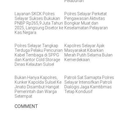
Pelabuhan
Layanan SKCK Polres
Polres Selayar Perketat
Selayar Sukses Bukukan
Pengawasan Aktivitas
PNBP Rp265,9 Juta Tahun
Bongkar Muat dan
2025, Langsung Disetor ke
Keselamatan Pelayaran
Kas Negara
Polres Selayar Tangkap
Kapolres Selayar Ajak
Terduga Pelaku Pencurian
Masyarakat Kibarkan
Kabel Tembaga di SPPG
Merah Putih Selama Bulan
dan Kantor Cold Storage
Kemerdekaan
Dinas Kelautan Sulsel
Bukan Hanya Kapolres,
Patroli Sat Samapta Polres
Kunker Kapolda Sulsel Ke
Selayar Intensifkan Patroli
Jinato Disambut Hangat
Dialogis Jaga Kamtibmas
Pemerintah dan Warga
Tetap Kondusif
Setempat
COMMENT