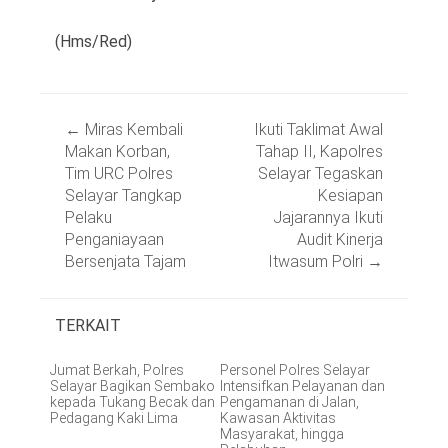
(Hms/Red)
Post
←
Miras Kembali
Ikuti Taklimat Awal
navigation
Makan Korban,
Tahap II, Kapolres
Tim URC Polres
Selayar Tegaskan
Selayar Tangkap
Kesiapan
Pelaku
Jajarannya Ikuti
Penganiayaan
Audit Kinerja
Bersenjata Tajam
Itwasum Polri
→
TERKAIT
Jumat Berkah, Polres
Personel Polres Selayar
Selayar Bagikan Sembako
Intensifkan Pelayanan dan
kepada Tukang Becak dan
Pengamanan di Jalan,
Pedagang Kaki Lima
Kawasan Aktivitas
Masyarakat, hingga