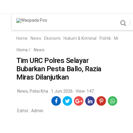
Home
News
Home
News
Ekonomi
Hukum & Kriminal
Politik
Metro
Hi
Ekonomi
Hukum & Kriminal
Home
/
News
Politik
Metro
Tim URC Polres Selayar
Bubarkan Pesta Ballo, Razia
Hiburan
Pendidikan
Miras Dilanjutkan
Edukasi
Tekno
News
,
Polisi Kita
1 Juni 2026
View: 147
CHANEL
Editor :
Admin
Home
News
Ekonomi
Hukum & Kriminal
Politik
Metro
Hiburan
Pendidikan
Edukasi
Tekno