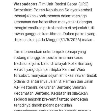
Waspadapos
-Tim Unit Reaksi Cepat (URC)
Satreskrim Polres Kepulauan Selayar kembali
menunjukkan komitmennya dalam menjaga
keamanan dan ketertiban masyarakat dengan
mengintensifkan patroli malam di sejumlah titik
rawan gangguan kamtibmas. Dalam patroli yang
dilaksanakan pada Minggu (31/5/2026) malam.
©
Copyright
Tim menemukan sekelompok remaja yang
2026
Waspada
sedang menggelar pesta minuman keras
Pos
·
tradisional jenis ballo di wilayah Kota Benteng.
Theme
by
Patroli yang dipimpin Bripka Rahmat Wadi
HWD
tersebut, menyasar sejumlah lokasi rawan tindak
pidana, di antaranya Jalan S. Parman dan Jalan
A.P. Pettarani, Kelurahan Benteng Selatan,
Kecamatan Benteng. Kegiatan ini dilakukan
sebagai langkah preventif untuk mencegah
terjadinya tindak pidana pencurian,