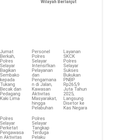
Wilayah Berlanjut
Jumat
Personel
Layanan
Berkah,
Polres
SKCK
Polres
Selayar
Polres
Selayar
Intensifkan
Selayar
Bagikan
Pelayanan
Sukses
Sembako
dan
Bukukan
kepada
Pengamana
PNBP
Tukang
n di Jalan,
Rp265,9
Becak dan
Kawasan
Juta Tahun
Pedagang
Aktivitas
2025,
Kaki Lima
Masyarakat,
Langsung
hingga
Disetor ke
Pelabuhan
Kas Negara
Polres
Polres
Selayar
Selayar
Perketat
Tangkap
Pengawasa
Terduga
n Aktivitas
Pelaku