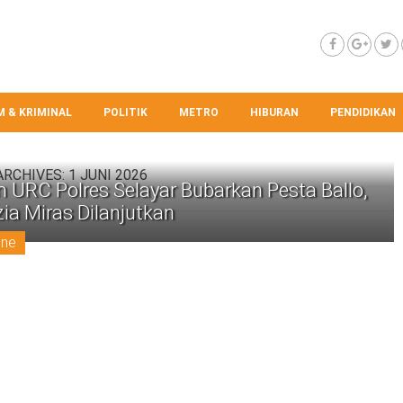
 & KRIMINAL
POLITIK
METRO
HIBURAN
PENDIDIKAN
ARCHIVES:
1 JUNI 2026
 URC Polres Selayar Bubarkan Pesta Ballo,
ia Miras Dilanjutkan
ine