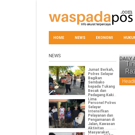
HOME
NEWS
EKONOMI
HUKUM
NEWS
DAILY 
Tim
Jumat Berkah,
Raz
Polres Selayar
Bagikan
Headl
Sembako
kepada Tukang
Becak dan
Pedagang Kaki
Lima
Personel Polres
Selayar
Intensifkan
Pelayanan dan
Pengamanan di
Jalan, Kawasan
Aktivitas
Masyarakat,