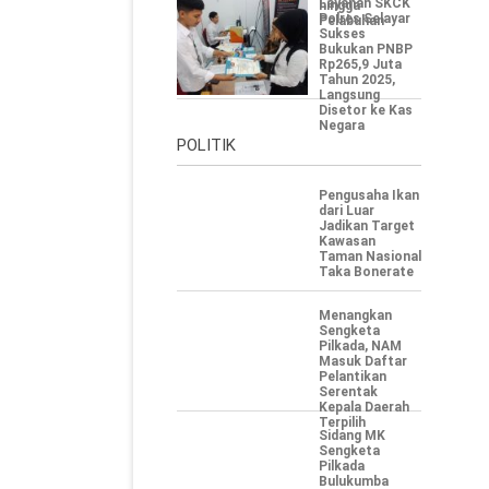
Layanan SKCK
hingga
Polres Selayar
Pelabuhan
Sukses
Bukukan PNBP
Rp265,9 Juta
Tahun 2025,
Langsung
Disetor ke Kas
Negara
POLITIK
Pengusaha Ikan
dari Luar
Jadikan Target
Kawasan
Taman Nasional
Taka Bonerate
Menangkan
Sengketa
Pilkada, NAM
Masuk Daftar
Pelantikan
Serentak
Kepala Daerah
Terpilih
Sidang MK
Sengketa
Pilkada
Bulukumba