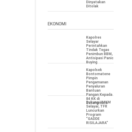
Dinyatakan
Ditolak
EKONOMI
Kapolres
Selayar
Perintahkan
Tindak Tegas
Penimbun BBM,
Antisipasi Panic
Buying
Kapolsek
Bontomatene
Pimpin
Pengamanan
Penyaluran
Bantuan
Pangan Kepada
84 KK di
‎Dukung UMKM
Batangmata
Selayar, TFR
Luncurkan
Program
“GADDE
RISILAJARA”