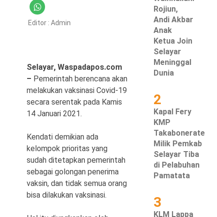
Rojiun,
Hukum & Kriminal
Andi Akbar
Editor :
Admin
Anak
Politik
Ketua Join
Selayar
Metro
Meninggal
Selayar, Waspadapos.com
Dunia
–
Pemerintah berencana akan
Hiburan
melakukan vaksinasi Covid-19
2
secara serentak pada Kamis
Pendidikan
Kapal Fery
14 Januari 2021.
KMP
Edukasi
Takabonerate
Kendati demikian ada
Milik Pemkab
Tekno
kelompok prioritas yang
Selayar Tiba
sudah ditetapkan pemerintah
di Pelabuhan
sebagai golongan penerima
Pamatata
vaksin, dan tidak semua orang
bisa dilakukan vaksinasi.
3
KLM Lappa