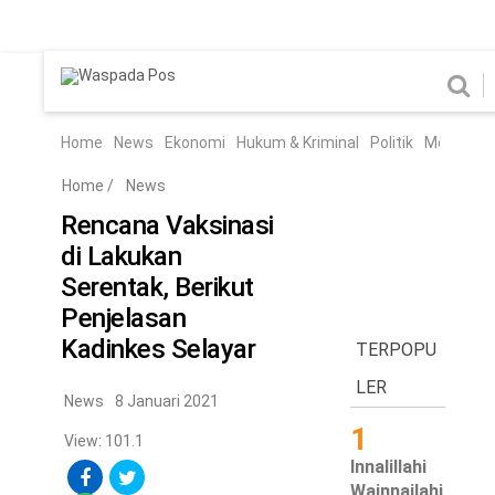
Home
News
Home
News
Ekonomi
Hukum & Kriminal
Politik
Metro
Hi
Ekonomi
Hukum & Kriminal
Home
/
News
Politik
Metro
Rencana Vaksinasi
di Lakukan
Hiburan
Pendidikan
Serentak, Berikut
Edukasi
Tekno
Penjelasan
Kadinkes Selayar
TERPOPU
Chanel
Home
LER
News
8 Januari 2021
1
News
View: 101.1
Innalillahi
Ekonomi
Wainnailahi