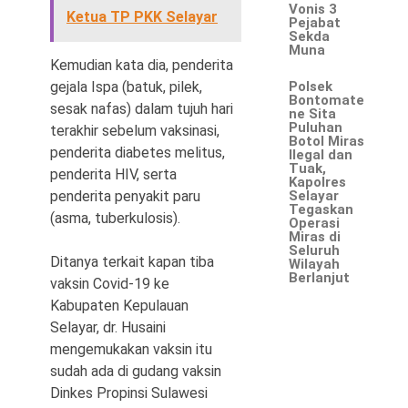
Vonis 3
Ketua TP PKK Selayar
Pejabat
Sekda
Muna
Kemudian kata dia, penderita
gejala Ispa (batuk, pilek,
Polsek
Bontomate
sesak nafas) dalam tujuh hari
ne Sita
Puluhan
terakhir sebelum vaksinasi,
Botol Miras
penderita diabetes melitus,
Ilegal dan
Tuak,
penderita HIV, serta
Kapolres
penderita penyakit paru
Selayar
Tegaskan
(asma, tuberkulosis).
Operasi
Miras di
Seluruh
Ditanya terkait kapan tiba
Wilayah
Berlanjut
vaksin Covid-19 ke
Kabupaten Kepulauan
Selayar, dr. Husaini
mengemukakan vaksin itu
sudah ada di gudang vaksin
Dinkes Propinsi Sulawesi