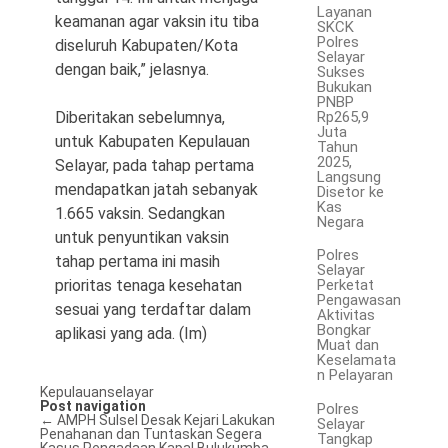
Layanan
keamanan agar vaksin itu tiba
SKCK
Polres
diseluruh Kabupaten/Kota
Selayar
dengan baik,” jelasnya.
Sukses
Bukukan
PNBP
Rp265,9
Diberitakan sebelumnya,
Juta
untuk Kabupaten Kepulauan
Tahun
2025,
Selayar, pada tahap pertama
Langsung
mendapatkan jatah sebanyak
Disetor ke
Kas
1.665 vaksin. Sedangkan
Negara
untuk penyuntikan vaksin
Polres
tahap pertama ini masih
Selayar
prioritas tenaga kesehatan
Perketat
Pengawasan
sesuai yang terdaftar dalam
Aktivitas
Bongkar
aplikasi yang ada. (Im)
Muat dan
Keselamata
n Pelayaran
Kepulauanselayar
Post navigation
Polres
←
AMPH Sulsel Desak Kejari Lakukan
Selayar
Penahanan dan Tuntaskan Segera
Tangkap