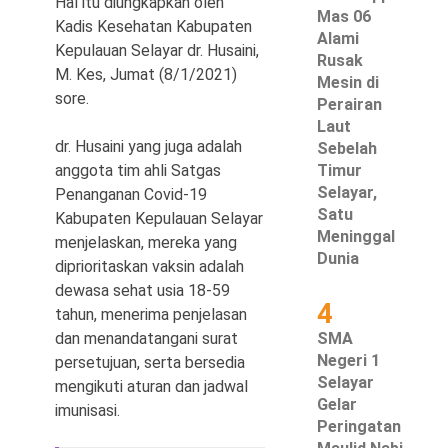
Hal itu diungkapkan oleh
Mas 06
Kadis Kesehatan Kabupaten
Alami
Kepulauan Selayar dr. Husaini,
Rusak
M. Kes, Jumat (8/1/2021)
Mesin di
sore.
©
Perairan
Copyright
Laut
2026
Waspada
dr. Husaini yang juga adalah
Sebelah
Pos
·
anggota tim ahli Satgas
Timur
Theme
Selayar,
Penanganan Covid-19
by
HWD
Satu
Kabupaten Kepulauan Selayar
Meninggal
menjelaskan, mereka yang
Dunia
diprioritaskan vaksin adalah
dewasa sehat usia 18-59
4
tahun, menerima penjelasan
dan menandatangani surat
SMA
Negeri 1
persetujuan, serta bersedia
Selayar
mengikuti aturan dan jadwal
Gelar
imunisasi.
Peringatan