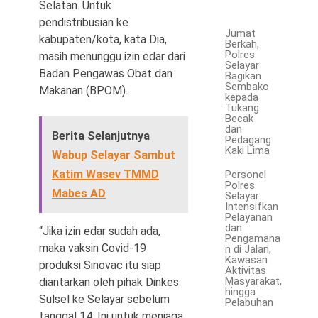
Selatan. Untuk
pendistribusian ke
Jumat
kabupaten/kota, kata Dia,
Berkah,
Polres
masih menunggu izin edar dari
Selayar
Badan Pengawas Obat dan
Bagikan
Sembako
Makanan (BPOM).
kepada
Tukang
Becak
dan
Berita Selanjutnya
Pedagang
Kaki Lima
Wabup Selayar Sambut
Katim Wasev TMMD
Personel
Polres
Mabes AD
Selayar
Intensifkan
Pelayanan
dan
“Jika izin edar sudah ada,
Pengamana
maka vaksin Covid-19
n di Jalan,
Kawasan
produksi Sinovac itu siap
Aktivitas
Masyarakat,
diantarkan oleh pihak Dinkes
hingga
Sulsel ke Selayar sebelum
Pelabuhan
tanggal 14. Ini untuk menjaga