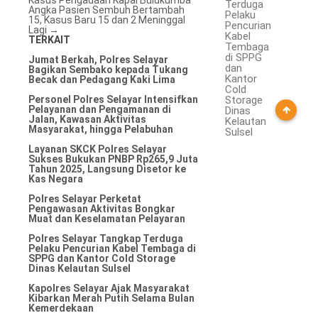
Kasus Pengadaan Kapal Bulukumba
Terduga
Angka Pasien Sembuh Bertambah
Pelaku
15, Kasus Baru 15 dan 2 Meninggal
Pencurian
Lagi
→
Kabel
TERKAIT
Tembaga
di SPPG
Jumat Berkah, Polres Selayar
dan
Bagikan Sembako kepada Tukang
Kantor
Becak dan Pedagang Kaki Lima
Cold
Personel Polres Selayar Intensifkan
Storage
Pelayanan dan Pengamanan di
Dinas
Jalan, Kawasan Aktivitas
Kelautan
Masyarakat, hingga Pelabuhan
Sulsel
Layanan SKCK Polres Selayar
Sukses Bukukan PNBP Rp265,9 Juta
Tahun 2025, Langsung Disetor ke
Kas Negara
Polres Selayar Perketat
Pengawasan Aktivitas Bongkar
Muat dan Keselamatan Pelayaran
Polres Selayar Tangkap Terduga
Pelaku Pencurian Kabel Tembaga di
SPPG dan Kantor Cold Storage
Dinas Kelautan Sulsel
Kapolres Selayar Ajak Masyarakat
Kibarkan Merah Putih Selama Bulan
Kemerdekaan