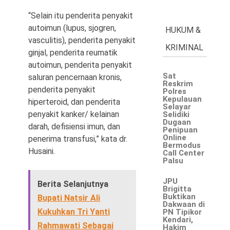
“Selain itu penderita penyakit
autoimun (lupus, sjogren,
HUKUM &
vasculitis), penderita penyakit
KRIMINAL
ginjal, penderita reumatik
autoimun, penderita penyakit
Sat
saluran pencernaan kronis,
Reskrim
penderita penyakit
Polres
Kepulauan
hiperteroid, dan penderita
Selayar
penyakit kanker/ kelainan
Selidiki
Dugaan
darah, defisiensi imun, dan
Penipuan
Online
penerima transfusi,” kata dr.
Bermodus
Husaini.
Call Center
Palsu
JPU
Berita Selanjutnya
Brigitta
Buktikan
Bupati Natsir Ali
Dakwaan di
Kukuhkan Tri Yanti
PN Tipikor
Kendari,
Rahmawati Sebagai
Hakim