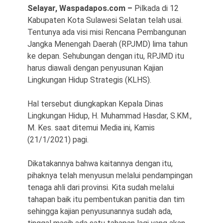
Selayar, Waspadapos.com –
Pilkada di 12
Kabupaten Kota Sulawesi Selatan telah usai.
Tentunya ada visi misi Rencana Pembangunan
Jangka Menengah Daerah (RPJMD) lima tahun
ke depan. Sehubungan dengan itu, RPJMD itu
harus diawali dengan penyusunan Kajian
Lingkungan Hidup Strategis (KLHS).
©
Copyright
Hal tersebut diungkapkan Kepala Dinas
2026
Waspada
Lingkungan Hidup, H. Muhammad Hasdar, S.KM.,
Pos
·
M. Kes. saat ditemui Media ini, Kamis
Theme
by
(21/1/2021) pagi.
HWD
Dikatakannya bahwa kaitannya dengan itu,
pihaknya telah menyusun melalui pendampingan
tenaga ahli dari provinsi. Kita sudah melalui
tahapan baik itu pembentukan panitia dan tim
sehingga kajian penyusunannya sudah ada,