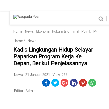
Home
News
Home
News
Ekonomi
Hukum & Kriminal
Politik
Metro
Hi
Ekonomi
Hukum & Kriminal
Home
/
News
Politik
Metro
Kadis Lingkungan Hidup Selayar
Paparkan Program Kerja Ke
Hiburan
Pendidikan
Depan, Berikut Penjelasannya
Edukasi
Tekno
News
21 Januari 2021
View: 965
CHANEL
Editor :
Admin
Home
News
Ekonomi
Hukum & Kriminal
Politik
Metro
Hiburan
Pendidikan
Edukasi
Tekno