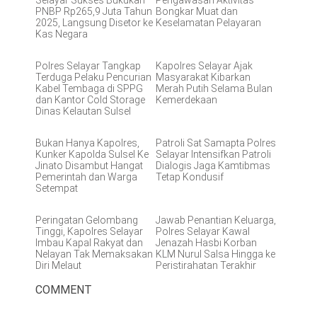
Selayar Sukses Bukukan
Pengawasan Aktivitas
PNBP Rp265,9 Juta Tahun
Bongkar Muat dan
2025, Langsung Disetor ke
Keselamatan Pelayaran
Kas Negara
Polres Selayar Tangkap
Kapolres Selayar Ajak
Terduga Pelaku Pencurian
Masyarakat Kibarkan
Kabel Tembaga di SPPG
Merah Putih Selama Bulan
dan Kantor Cold Storage
Kemerdekaan
Dinas Kelautan Sulsel
Bukan Hanya Kapolres,
Patroli Sat Samapta Polres
Kunker Kapolda Sulsel Ke
Selayar Intensifkan Patroli
Jinato Disambut Hangat
Dialogis Jaga Kamtibmas
Pemerintah dan Warga
Tetap Kondusif
Setempat
Peringatan Gelombang
Jawab Penantian Keluarga,
Tinggi, Kapolres Selayar
Polres Selayar Kawal
Imbau Kapal Rakyat dan
Jenazah Hasbi Korban
Nelayan Tak Memaksakan
KLM Nurul Salsa Hingga ke
Diri Melaut
Peristirahatan Terakhir
COMMENT