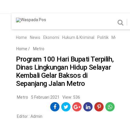
Home
News
Home
News
Ekonomi
Hukum & Kriminal
Politik
Metro
Hi
Ekonomi
Hukum & Kriminal
Home
/
Metro
Politik
Metro
Program 100 Hari Bupati Terpilih,
Dinas Lingkungan Hidup Selayar
Hiburan
Pendidikan
Kembali Gelar Baksos di
Edukasi
Tekno
Sepanjang Jalan Metro
Metro
5 Februari 2021
View: 536
CHANEL
Home
News
Ekonomi
Hukum & Kriminal
Politik
Metro
Hiburan
Pendidikan
Edukasi
Tekno
Editor :
Admin