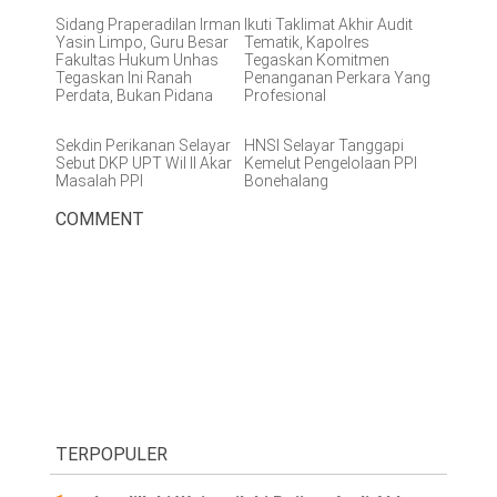
Sidang Praperadilan Irman
Ikuti Taklimat Akhir Audit
Yasin Limpo, Guru Besar
Tematik, Kapolres
Fakultas Hukum Unhas
Tegaskan Komitmen
Tegaskan Ini Ranah
Penanganan Perkara Yang
Perdata, Bukan Pidana
Profesional
Sekdin Perikanan Selayar
HNSI Selayar Tanggapi
Sebut DKP UPT Wil II Akar
Kemelut Pengelolaan PPI
Masalah PPI
Bonehalang
COMMENT
TERPOPULER