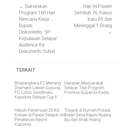
Post
←
Sukseskan
Hari Ini Pasien
navigation
Program 100 Hari
Sembuh 76, Kasus
Rencana Kerja
baru 65 dan
Bupati,
Meninggal 1 Orang
Diskominfo- SP
→
Kepulauan Selayar
Audience Ke
Diskominfo Sulsel
TERKAIT
Bhayangkara FC Menang
Harapan Masyarakat
Dramatis Lawan Gusung
Selayar Titip Program
FC, Lolos Semifinalis
Prioritas Bupati ke Kadis
Kapolres Selayar Cup II
Heboh Penemuan 25 KG
Tragedi di Rumah Pribadi
Kokain di Pantai Selayar, Ini
Bidan Desa Rajuni Nyawa
Penjelasan Resmi
Ibu dan Anak Hilang
Kapolres