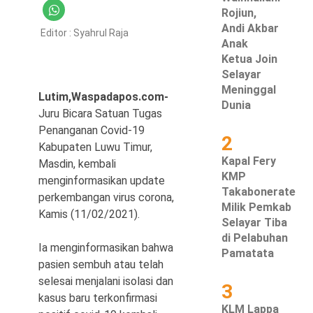
Rojiun,
Hukum & Kriminal
Andi Akbar
Editor :
Syahrul Raja
Anak
Politik
Ketua Join
Selayar
Metro
Meninggal
Lutim,Waspadapos.com-
Dunia
Juru Bicara Satuan Tugas
Hiburan
Penanganan Covid-19
2
Kabupaten Luwu Timur,
Pendidikan
Kapal Fery
Masdin, kembali
KMP
menginformasikan update
Edukasi
Takabonerate
perkembangan virus corona,
Milik Pemkab
Tekno
Kamis (11/02/2021).
Selayar Tiba
di Pelabuhan
Ia menginformasikan bahwa
Pamatata
pasien sembuh atau telah
selesai menjalani isolasi dan
3
kasus baru terkonfirmasi
KLM Lappa