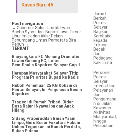
Kasus Baru 46
Jumat
Berkah,
Polres
Post navigation
Selayar
←
Gubernur Sulsel Lantik Irwan
Bagikan
Bachri Syam Jadi Bupati Luwu Timur
Sembako
Libur Imlek dan Akhir Pekan,
Penumpang Lintas Pamatata Bira
kepada
Penuh
→
Tukang
TERKAIT
Becak
dan
Bhayangkara FC Menang Dramatis
Pedagang
Lawan Gusung FC, Lolos
Kaki Lima
Semifinalis Kapolres Selayar Cup II
Personel
Harapan Masyarakat Selayar Titip
Polres
Program Prioritas Bupati ke Kadis
Selayar
Intensifkan
Heboh Penemuan 25 KG Kokain di
Pantai Selayar, Ini Penjelasan Resmi
Pelayanan
Kapolres
dan
Pengamana
Tragedi di Rumah Pribadi Bidan
n di Jalan,
Desa Rajuni Nyawa Ibu dan Anak
Kawasan
Hilang
Aktivitas
Masyarakat,
Sidang Praperadilan Irman Yasin
hingga
Limpo, Guru Besar Fakultas Hukum
Pelabuhan
Unhas Tegaskan Ini Ranah Perdata,
Bukan Pidana