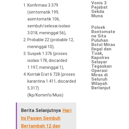
Vonis 3
Konfirmasi 3.379
Pejabat
Sekda
(simtomatik 199,
Muna
asimtomatik 106,
sembuh/selesai isolasi
Polsek
Bontomate
3.018, meninggal 56),
ne Sita
Probable 22 (probable 12,
Puluhan
Botol Miras
meninggal 10),
Ilegal dan
Tuak,
Suspek 1.376 (proses
Kapolres
isolasi 178, discarded
Selayar
Tegaskan
1.197, meninggal 1),
Operasi
Kontak Erat 6.728 (proses
Miras di
Seluruh
karantina 1.411, discarded
Wilayah
Berlanjut
5.317).
(Ikp/Kominfo/Muis)
Berita Selanjutnya
Hari
Ini Pasien Sembuh
Bertambah 12 dan