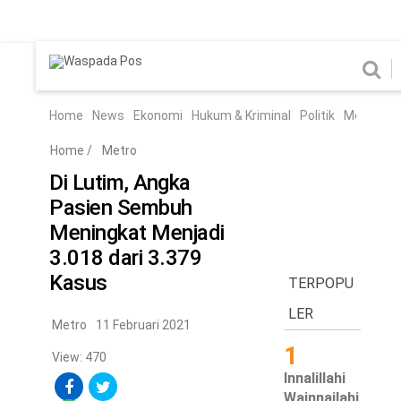
Home
News
Home
News
Ekonomi
Hukum & Kriminal
Politik
Metro
Hi
Ekonomi
Hukum & Kriminal
Home
/
Metro
Politik
Metro
Di Lutim, Angka
Pasien Sembuh
Hiburan
Pendidikan
Meningkat Menjadi
Edukasi
Tekno
3.018 dari 3.379
Kasus
TERPOPU
Chanel
Home
LER
Metro
11 Februari 2021
1
News
View: 470
Innalillahi
Ekonomi
Wainnailahi