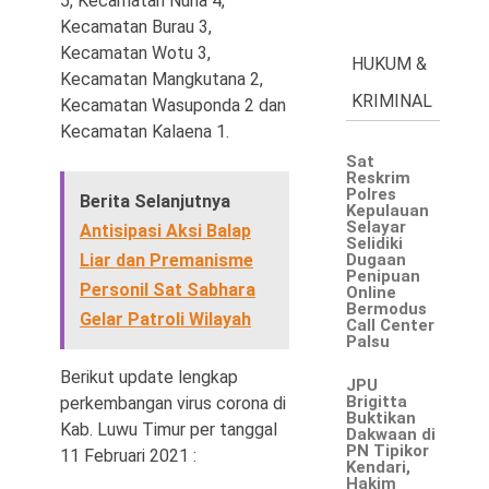
5, Kecamatan Nuha 4,
Kecamatan Burau 3,
Kecamatan Wotu 3,
HUKUM &
Kecamatan Mangkutana 2,
KRIMINAL
Kecamatan Wasuponda 2 dan
Kecamatan Kalaena 1.
Sat
Reskrim
Polres
Berita Selanjutnya
Kepulauan
Selayar
Antisipasi Aksi Balap
Selidiki
Liar dan Premanisme
Dugaan
Penipuan
Personil Sat Sabhara
Online
Bermodus
Gelar Patroli Wilayah
Call Center
Palsu
Berikut update lengkap
JPU
Brigitta
perkembangan virus corona di
Buktikan
Kab. Luwu Timur per tanggal
Dakwaan di
PN Tipikor
11 Februari 2021 :
Kendari,
Hakim