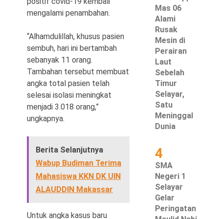
positif covid-19 kembali
Mas 06
mengalami penambahan.
Alami
Rusak
“Alhamdulillah, khusus pasien
Mesin di
sembuh, hari ini bertambah
©
Perairan
Copyright
sebanyak 11 orang.
Laut
2026
Waspada
Tambahan tersebut membuat
Sebelah
Pos
·
angka total pasien telah
Timur
Theme
Selayar,
selesai isolasi meningkat
by
HWD
Satu
menjadi 3.018 orang,”
Meninggal
ungkapnya.
Dunia
Berita Selanjutnya
4
Wabup Budiman Terima
SMA
Mahasiswa KKN DK UIN
Negeri 1
Selayar
ALAUDDIN Makassar
Gelar
Peringatan
Untuk angka kasus baru