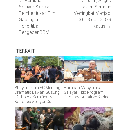
←
Pemkab
Di Lutim, Angka
navigation
Selayar Siapkan
Pasien Sembuh
Pembentukan Tim
Meningkat Menjadi
Gabungan
3.018 dari 3.379
Penertiban
Kasus
→
Pengecer BBM
TERKAIT
Bhayangkara FC Menang
Harapan Masyarakat
Dramatis Lawan Gusung
Selayar Titip Program
FC, Lolos Semifinalis
Prioritas Bupati ke Kadis
Kapolres Selayar Cup II