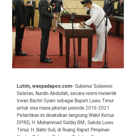
©
Copyright
2026
Waspada
Pos
·
Theme
by
Lutim, waspadapos.com-
Gubenur Sulawesi
HWD
Selatan, Nurdin Abdullah, secara resmi melantik
Irwan Bachri Syam sebagai Bupati Luwu Timur
untuk sisa masa jabatan periode
2016-2021
.
Pelantikan ini disaksikan langsung Wakil Ketua
DPRD, H. Muhammad Siddiq BM., Sekda Luwu
Timur, H. Bahri Suli, di Ruang Rapat Pimpinan