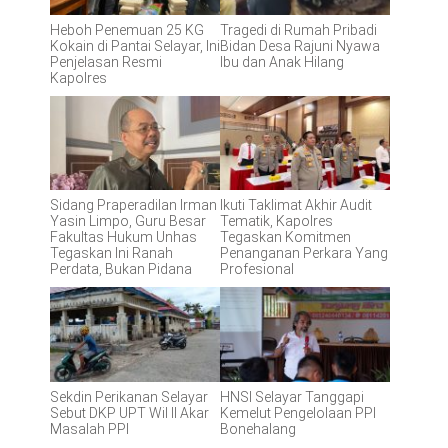
Heboh Penemuan 25 KG
Tragedi di Rumah Pribadi
Kokain di Pantai Selayar, Ini
Bidan Desa Rajuni Nyawa
Penjelasan Resmi
Ibu dan Anak Hilang
Kapolres
Sidang Praperadilan Irman
Ikuti Taklimat Akhir Audit
Yasin Limpo, Guru Besar
Tematik, Kapolres
Fakultas Hukum Unhas
Tegaskan Komitmen
Tegaskan Ini Ranah
Penanganan Perkara Yang
Perdata, Bukan Pidana
Profesional
Sekdin Perikanan Selayar
HNSI Selayar Tanggapi
Sebut DKP UPT Wil II Akar
Kemelut Pengelolaan PPI
Masalah PPI
Bonehalang