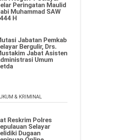
elar Peringatan Maulid
abi Muhammad SAW
444 H
utasi Jabatan Pemkab
elayar Bergulir, Drs.
ustakim Jabat Asisten
dministrasi Umum
etda
UKUM & KRIMINAL
at Reskrim Polres
epulauan Selayar
elidiki Dugaan
enipuan Online