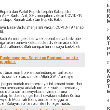
I
R
Bupati dan Wakil Bupati terpilih Kabupaten
K
 Ali – Saiful Arif, SH., menjalani vaksin COVID-19
 Pendopo Rumah Jabatan Bupati, Rabu
M
ya Basli-Saiful menjalani vaksin COVID-19 tahap
2
lu.
K
 Basli Ali mengaku bahwa kesehatannya baik-baik
engatakan bahwa kalau sudah divaksin ada efek
T
h, alhamdulillah sampai hari ini saya baik-baik
P
P
Pasimasunggu Serahkan Bantuan Logistik
enggelam
3
K
ebut bisa memberikan perlindungan terhadap
A
itu semua atas izin dari Allah SWT,” ujarnya.
P
 jangan mudah mempercayai informasi hoax, dan
T
arena semuanya adalah untuk kebaikan bersama,
M
s mata rantai penyebaran virus corona.
tahap kedua ini, juga turut divaksin adalah Ketua
iyanti Musrifah Basli, bersama anggota
4
n Selayar, serta sejumlah tenaga medis.
S