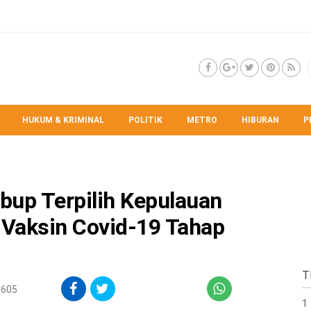
HUKUM & KRIMINAL
POLITIK
METRO
HIBURAN
P
bup Terpilih Kepulauan
i Vaksin Covid-19 Tahap
T
 605
1