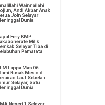
nnalillahi Wainnailahi
ojiun, Andi Akbar Anak
etua Join Selayar
eninggal Dunia
apal Fery KMP
akabonerate Milik
emkab Selayar Tiba di
elabuhan Pamatata
LM Lappa Mas 06
lami Rusak Mesin di
erairan Laut Sebelah
imur Selayar, Satu
eninggal Dunia
MA Negeri 1 Selayar