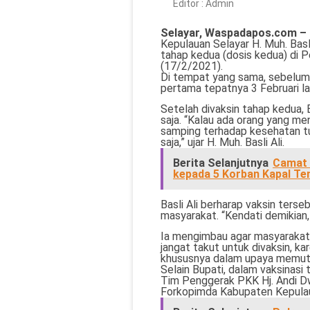
Editor :
Admin
Selayar, Waspadapos.com –
Kepulauan Selayar H. Muh. Basli
tahap kedua (dosis kedua) di
(17/2/2021).
Di tempat yang sama, sebelumn
pertama tepatnya 3 Februari la
Setelah divaksin tahap kedua,
saja. “Kalau ada orang yang m
samping terhadap kesehatan tubu
saja,” ujar H. Muh. Basli Ali.
Berita Selanjutnya
Camat 
kepada 5 Korban Kapal T
Basli Ali berharap vaksin ters
masyarakat. “Kendati demikian, 
Ia mengimbau agar masyarakat
jangat takut untuk divaksin, k
khususnya dalam upaya memutu
Selain Bupati, dalam vaksinasi 
Tim Penggerak PKK Hj. Andi Dw
Forkopimda Kabupaten Kepulaua