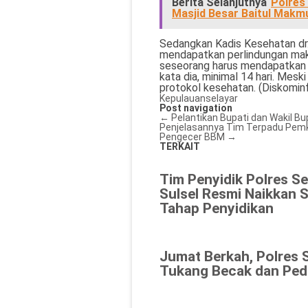
Berita Selanjutnya
Polres
Masjid Besar Baitul Makm
Sedangkan Kadis Kesehatan dr.
mendapatkan perlindungan mak
seseorang harus mendapatkan v
kata dia, minimal 14 hari. Mes
protokol kesehatan. (Diskomin
Kepulauanselayar
Post navigation
←
Pelantikan Bupati dan Wakil Bup
Penjelasannya
Tim Terpadu Pemk
Pengecer BBM
→
TERKAIT
Tim Penyidik Polres Se
Sulsel Resmi Naikkan 
Tahap Penyidikan
Jumat Berkah, Polres 
Tukang Becak dan Ped