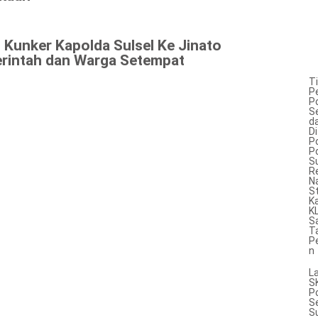
 Kunker Kapolda Sulsel Ke Jinato
rintah dan Warga Setempat
T
P
P
S
d
Di
Po
P
Su
R
N
S
K
K
S
T
P
n
L
S
P
S
S