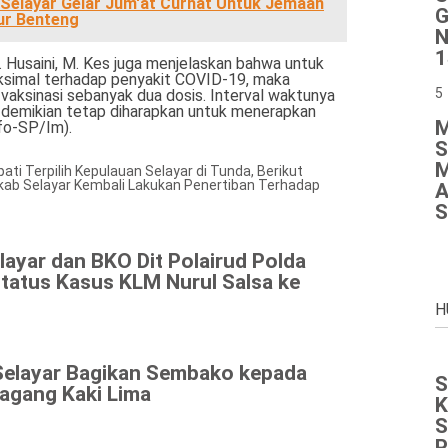
 Selayar Gelar Jum'at Curhat Untuk Jemaah
G
ur Benteng
N
1
 Husaini, M. Kes juga menjelaskan bahwa untuk
simal terhadap penyakit COVID-19, maka
5
aksinasi sebanyak dua dosis. Interval waktunya
ki demikian tetap diharapkan untuk menerapkan
M
fo-SP/Im).
S
M
ati Terpilih Kepulauan Selayar di Tunda, Berikut
ab Selayar Kembali Lakukan Penertiban Terhadap
A
S
layar dan BKO Dit Polairud Polda
Status Kasus KLM Nurul Salsa ke
H
Selayar Bagikan Sembako kepada
S
agang Kaki Lima
K
S
P