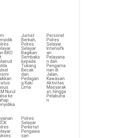
im
Jumat
Personel
enyidik
Berkah,
Polres
olres
Polres
Selayar
elayar
Selayar
Intensifk
an BKO
Bagikan
an
t
Sembako
Pelayana
lairud
kepada
n dan
olda
Tukang
Pengama
lsel
Becak
nan di
esmi
dan
Jalan,
aikkan
Pedagan
Kawasan
tatus
g Kaki
Aktivitas
asus
Lima
Masyarak
LM Nurul
at, hingga
alsa ke
Pelabuha
ahap
n
enyidika
ayanan
Polres
KCK
Selayar
olres
Perketat
elayar
Pengawa
ukses
san