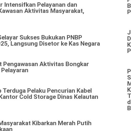
r Intensifkan Pelayanan dan
B
Kawasan Aktivitas Masyarakat,
P
J
Selayar Sukses Bukukan PNBP
D
25, Langsung Disetor ke Kas Negara
K
P
at Pengawasan Aktivitas Bongkar
 Pelayaran
P
S
M
K
p Terduga Pelaku Pencurian Kabel
T
antor Cold Storage Dinas Kelautan
d
B
 Masyarakat Kibarkan Merah Putih
kaan