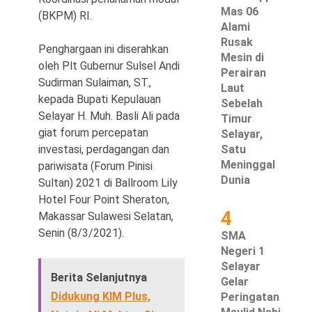
Mas 06
(BKPM) RI.
Alami
Rusak
Penghargaan ini diserahkan
Mesin di
oleh Plt Gubernur Sulsel Andi
©
Perairan
Copyright
Sudirman Sulaiman, ST.,
Laut
2026
Waspada
kepada Bupati Kepulauan
Sebelah
Pos
Selayar H. Muh. Basli Ali pada
·
Timur
Theme
giat forum percepatan
Selayar,
by
HWD
investasi, perdagangan dan
Satu
Meninggal
pariwisata (Forum Pinisi
Dunia
Sultan) 2021 di Ballroom Lily
Hotel Four Point Sheraton,
4
Makassar Sulawesi Selatan,
Senin (8/3/2021).
SMA
Negeri 1
Selayar
Berita Selanjutnya
Gelar
Didukung KIM Plus,
Peringatan