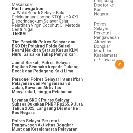
Langsung
Makasssar
Disetor ke
Post navigation
Kas
←
Wakil Bupati Selayar Buka
Negara
Pelaksanaan Lomba STQH ke XXXI
Disperindagkum Selayar Gelar
Polres
Pelatihan Virgin Coconut Oil Metode
Selayar
Centrifugal
→
Perketat
TERKAIT
Pengawasan
Aktivitas
Tim Penyidik Polres Selayar dan
BKO Dit Polairud Polda Sulsel
Bongkar
Resmi Naikkan Status Kasus KLM
Muat dan
Nurul Salsa ke Tahap Penyidikan
Keselamata
n Pelayaran
Jumat Berkah, Polres Selayar
Bagikan Sembako kepada Tukang
Becak dan Pedagang Kaki Lima
Personel Polres Selayar Intensifkan
Pelayanan dan Pengamanan di
Jalan, Kawasan Aktivitas
Masyarakat, hingga Pelabuhan
Layanan SKCK Polres Selayar
Sukses Bukukan PNBP Rp265,9 Juta
Tahun 2025, Langsung Disetor ke
Kas Negara
Polres Selayar Perketat
Pengawasan Aktivitas Bongkar
Muat dan Keselamatan Pelayaran