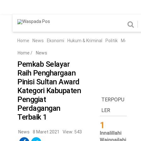
Home
News
Home
News
Ekonomi
Hukum & Kriminal
Politik
Metro
Hi
Ekonomi
Hukum & Kriminal
Home
/
News
Politik
Metro
Pemkab Selayar
Raih Penghargaan
Hiburan
Pendidikan
Pinisi Sultan Award
Edukasi
Tekno
Kategori Kabupaten
Penggiat
TERPOPU
Chanel
Perdagangan
Home
LER
Terbaik 1
1
News
News
8 Maret 2021
View: 543
Innalillahi
Ekonomi
Wainnailahi