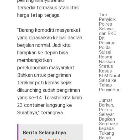
penting lainnya selalu
tersedia termasuk stabilitas
Tim
harga tetap terjaga.
Penyidik
Polres
Selayar
“Barang komoditi masyarakat
dan BKO
yang dipasarkan keluar daerah
Dit
Polairud
berjalan normal. Jadi kita
Polda
Sulsel
harapkan ke depan bisa
Resmi
membangkitkan
Naikkan
Status
perekonomian masyarakat.
Kasus
Bahkan untuk pengiriman
KLM Nurul
Salsa ke
terakhir peti kemas sejak
Tahap
Penyidikan
dilaunching sudah pengiriman
yang ke-14. Terakhir kita kirim
Jumat
Berkah,
23 container langsung ke
Polres
Surabaya,” terangnya.
Selayar
Bagikan
Sembako
kepada
Berita Selanjutnya
Tukang
Becak