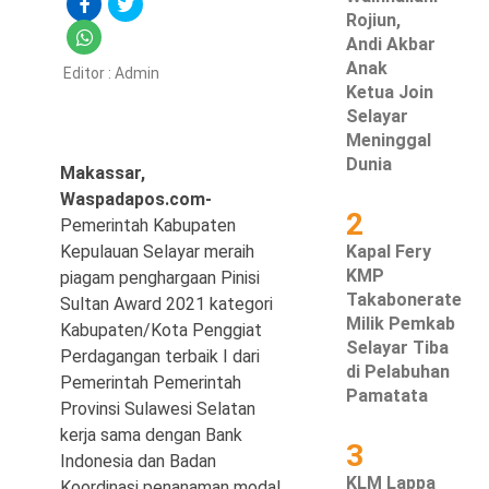
Rojiun,
Hukum & Kriminal
Andi Akbar
Anak
Editor :
Admin
Politik
Ketua Join
Selayar
Metro
Meninggal
Dunia
Makassar,
Hiburan
Waspadapos.com-
2
Pemerintah Kabupaten
Pendidikan
Kepulauan Selayar meraih
Kapal Fery
KMP
piagam penghargaan Pinisi
Edukasi
Takabonerate
Sultan Award 2021 kategori
Milik Pemkab
Kabupaten/Kota Penggiat
Tekno
Selayar Tiba
Perdagangan terbaik I dari
di Pelabuhan
Pemerintah Pemerintah
Pamatata
Provinsi Sulawesi Selatan
kerja sama dengan Bank
3
Indonesia dan Badan
KLM Lappa
Koordinasi penanaman modal