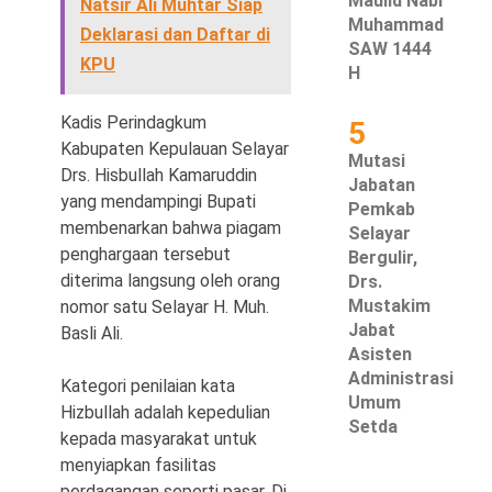
Maulid Nabi
Natsir Ali Muhtar Siap
Muhammad
Deklarasi dan Daftar di
SAW 1444
KPU
H
Kadis Perindagkum
5
Kabupaten Kepulauan Selayar
Mutasi
Drs. Hisbullah Kamaruddin
Jabatan
yang mendampingi Bupati
Pemkab
membenarkan bahwa piagam
Selayar
penghargaan tersebut
Bergulir,
diterima langsung oleh orang
Drs.
Mustakim
nomor satu Selayar H. Muh.
Jabat
Basli Ali.
Asisten
Administrasi
Kategori penilaian kata
Umum
Hizbullah adalah kepedulian
Setda
kepada masyarakat untuk
menyiapkan fasilitas
perdagangan seperti pasar. Di